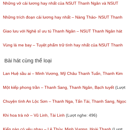
(Lượt nghe: 191)
Long, NSUT Thanh Ngân/ Chương trình Hội Ngộ Danh Hài tập 08(
Những vở cải lương hay nhất của NSUT Thanh Ngân và NSUT
ngày 18/02/2017)
Trọng Phúc
Những trích đoạn cải lương hay nhất – Nàng Thảo- NSUT Thanh
(Lượt nghe: 94)
(Lượt nghe: 217)
Ngân
Giao lưu với Nghệ sĩ ưu tú Thanh Ngân – NSUT Thanh Ngân hát
(Lượt nghe: 149)
Bolero
Vùng lá me bay – Tuyệt phẩm trữ tình hay nhất của NSUT Thanh
(Lượt nghe: 80)
Ngân,Thanh Hằng,Ngân Quỳnh
Bài hát cùng thể loại
(Lượt nghe: 111)
Lan Huệ sầu ai – Minh Vương, Mỹ Châu Thanh Tuấn, Thanh Kim
Huệ
Một kiếp phong trần – Thanh Sang, Thanh Ngân, Bạch tuyết
(Lượt
(Lượt nghe: 2,625)
nghe: 924)
Chuyện tình An Lộc Sơn – Thanh Nga, Tấn Tài, Thanh Sang, Ngọc
Giàu
Khi hoa trà nở – Vũ Linh, Tài Linh
(Lượt nghe: 496)
(Lượt nghe: 1,251)
Kiếp nào có yêu nhau – Lệ Thủy, Minh Vương, Hoài Thanh
(Lượt