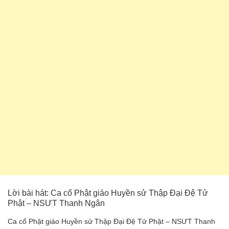
Lời bài hát: Ca cổ Phật giáo Huyền sử Thập Đại Đệ Tử
Phật – NSƯT Thanh Ngân
Ca cổ Phật giáo Huyền sử Thập Đại Đệ Tử Phật – NSƯT Thanh