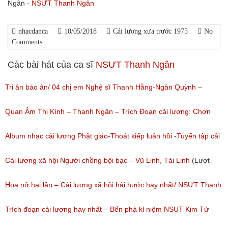
Ngân -
NSƯT Thanh Ngân
nhacdanca
10/05/2018
Cải lương xưa trước 1975
No
Comments
Các bài hát của ca sĩ
NSƯT Thanh Ngân
Tri ân báo ân/ 04 chị em Nghệ sĩ Thanh Hằng-Ngân Quỳnh –
Thanh Ngọc – NSƯT Thanh Ngân
Quan Âm Thị Kính – Thanh Ngân – Trích Đoạn cải lương: Chơn
(Lượt nghe: 527)
Tâm 6
Album nhạc cải lương Phật giáo-Thoát kiếp luân hồi -Tuyển tập cải
(Lượt nghe: 622)
lương NSUT Thanh Ngân hay nhất
Cải lương xã hội Người chồng bội bạc – Vũ Linh, Tài Linh
(Lượt
(Lượt nghe: 606)
nghe: 473)
Hoa nở hai lần – Cải lương xã hội hài hước hay nhất/ NSƯT Thanh
Ngân, NSƯT Vũ Linh
Trích đoạn cải lương hay nhất – Bến phà kỉ niệm NSUT Kim Tử