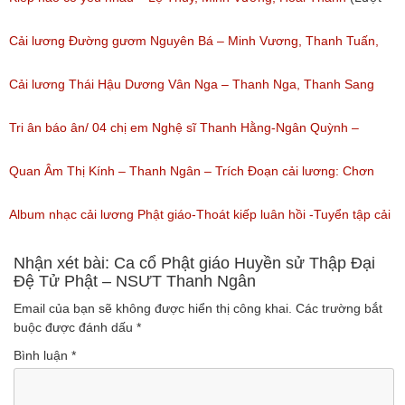
nghe: 1,059)
Cải lương Đường gươm Nguyên Bá – Minh Vương, Thanh Tuấn,
Thanh Kim Huệ, Chí Tâm, Thanh Sang
Cải lương Thái Hậu Dương Vân Nga – Thanh Nga, Thanh Sang
(Lượt nghe: 1,226)
nguyên tuồng
Tri ân báo ân/ 04 chị em Nghệ sĩ Thanh Hằng-Ngân Quỳnh –
(Lượt nghe: 864)
Thanh Ngọc – NSƯT Thanh Ngân
Quan Âm Thị Kính – Thanh Ngân – Trích Đoạn cải lương: Chơn
(Lượt nghe: 527)
Tâm 6
Album nhạc cải lương Phật giáo-Thoát kiếp luân hồi -Tuyển tập cải
(Lượt nghe: 622)
lương NSUT Thanh Ngân hay nhất
Nhận xét bài: Ca cổ Phật giáo Huyền sử Thập Đại
Đệ Tử Phật – NSƯT Thanh Ngân
(Lượt nghe: 606)
Email của bạn sẽ không được hiển thị công khai.
Các trường bắt
buộc được đánh dấu
*
Bình luận
*