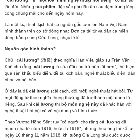
“Cải lương”
là
“một loại hình nghệ thuật nổi tiếng”
có lịch sử
lâu đời. Những
tác phẩm
đặc sắc ghi dấu ấn sâu đậm trong lòng
công chúng mãi cho đến ngày hôm nay.
Là một loại hình kịch hát có nguồn gốc từ miền Nam Việt Nam,
hình thành trên cơ sở dòng nhạc Đờn ca tài tử và dân ca miền
đồng bằng sông Cửu Long, nhạc tế lễ.
Nguồn gốc hình thành?
Chữ
“cải lương”
(改良) theo nghĩa Hán Việt, giáo sư Trần Văn
Khê cho rằng:
cải lương
là sửa đổi cho trở nên tốt hơn”, thể hiện
qua sân khấu biểu diễn, đề tài kịch bản, nghệ thuật biểu diễn, dàn
nhạc và bài bản.
Ở đây là đã
cải lương
(cải cách, đổi mới) nghệ thuật hát bội. Từ
một động từ theo nghĩa thông thường đã trở thành một danh từ
riêng. Sau khi
cải lương
thì
bộ môn nghệ này
đã khác hẳn với
nghệ thuật hát bội cả về nội dung và hình thức.
Theo Vương Hồng Sển: tuy “có người cho rằng
cải lương
đã
manh nha từ năm 1916, hoặc là 1918″, nhưng theo ông thì kể từ
ngày 16 tháng 11 năm 1918, khi tuồng Gia Long tẩu quốc được