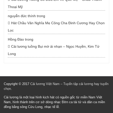
Thoại Mỹ
nguyễn đức thính
trong
Hát Chầu Văn Nghĩa Mẹ Công Cha Đinh Cương Hay Chọn
Lọc
Hồng Đào
trong
Cải lương tuồng Bụi mờ ải nhạn – Ngọc Huyền, Kim Tử
Long
Copyright © 2017
Cải lương Việt Nam – Tuyển tập cải lương hay tuyển
chọn
.
Cải lương là một loại hình kịch hát có nguồn gốc từ miền Nam Việt
Nam, hình thành trên cơ sở dòng nhạc Đờn ca tài tử và dân ca miền
đồng bằng sông Cửu Long, nhạc tế lễ.