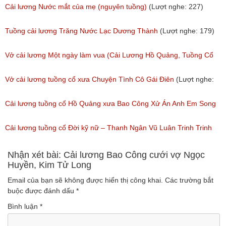
(Lượt nghe: 505)
Tuồng Cổ
Cải lương Nước mắt của mẹ (nguyên tuồng)
(Lượt nghe: 227)
(Lượt nghe: 243)
Tuồng cải lương Trăng Nước Lạc Dương Thành
(Lượt nghe: 179)
Vở cải lương Một ngày làm vua (Cải Lương Hồ Quảng, Tuồng Cổ
Xưa)
Vở cải lương tuồng cổ xưa Chuyện Tình Cô Gái Điên
(Lượt nghe:
(Lượt nghe: 216)
146)
Cải lương tuồng cổ Hồ Quảng xưa Bao Công Xử Án Anh Em Song
Sinh
Cải lương tuồng cổ Đời kỹ nữ – Thanh Ngân Vũ Luân Trinh Trinh
(Lượt nghe: 228)
Cải Lương Hồ Quảng
Nhận xét bài: Cải lương Bao Công cưới vợ Ngọc
Huyền, Kim Tử Long
(Lượt nghe: 157)
Email của bạn sẽ không được hiển thị công khai.
Các trường bắt
buộc được đánh dấu
*
Bình luận
*