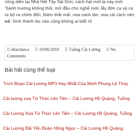
công diễn tại Nhà Hát Tây Sài Gòn, cách hát mới lạ này mới
“bành trướng không thôi, mở đầu cho nghề mới, lấy đờn ca và ca
ra bộ ra chỉnh đốn, thêm thắt mãi, vừa canh tân, vừa cải cách nên
nó
hình thành lúc nào cũng không ai biết rõ.
nhacdanca
19/06/2018
Tuồng Cải Lương
No
Comments
Bài hát cùng thể loại
Trích Đoạn Cải Lương MP3 Hay Nhất Của Minh Phụng Lệ Thủy
Phần 1
Cải lương xưa Từ Thức Lên Tiên – Cải Lương Hồ Quảng, Tuồng
(Lượt nghe: 11,534)
Cổ
Cải Lương Xưa Từ Thức Lên Tiên – Cải Lương Hồ Quảng, Tuồng
(Lượt nghe: 258)
Cổ
Cải Lương Đãi Yến Đoàn Hồng Ngọc – Cải Lương Hồ Quảng,