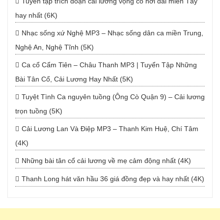
Tuyển tập trích đoạn cải lương vọng cổ hơi dài miền Tây
hay nhất (6K)
Nhạc sống xứ Nghệ MP3 – Nhạc sống dân ca miền Trung,
Nghệ An, Nghệ Tĩnh (5K)
Ca cổ Cẩm Tiên – Châu Thanh MP3 | Tuyển Tập Những
Bài Tân Cổ, Cải Lương Hay Nhất (5K)
Tuyệt Tình Ca nguyên tuồng (Ông Cò Quận 9) – Cải lương
trọn tuồng (5K)
Cải Lương Lan Và Điệp MP3 – Thanh Kim Huệ, Chí Tâm
(4K)
Những bài tân cổ cải lương về mẹ cảm động nhất (4K)
Thanh Long hát văn hầu 36 giá đồng đẹp và hay nhất (4K)