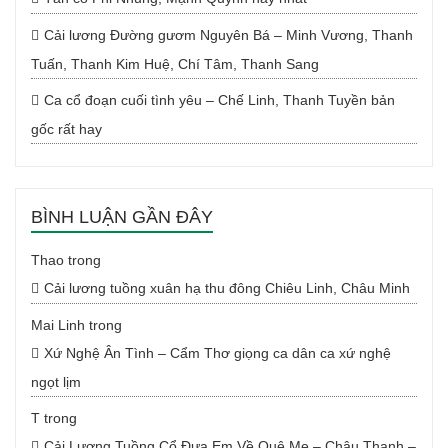
Cải lương Đường gươm Nguyên Bá – Minh Vương, Thanh
Tuấn, Thanh Kim Huệ, Chí Tâm, Thanh Sang
Ca cổ đoạn cuối tình yêu – Chế Linh, Thanh Tuyền bản
gốc rất hay
BÌNH LUẬN GẦN ĐÂY
Thao
trong
Cải lương tuồng xuân hạ thu đông Chiêu Linh, Châu Minh
Mai Linh
trong
Xứ Nghệ Ân Tình – Cẩm Thơ giọng ca dân ca xứ nghệ
ngọt lịm
T
trong
Cải Lương Tuồng Cổ Đưa Em Về Quê Mẹ – Châu Thanh –