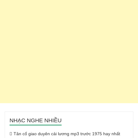
NHẠC NGHE NHIỀU
Tân cổ giao duyên cải lương mp3 trước 1975 hay nhất