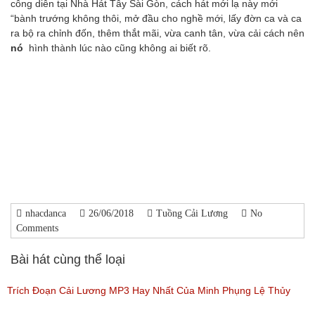
công diễn tại Nhà Hát Tây Sài Gòn, cách hát mới lạ này mới
“bành trướng không thôi, mở đầu cho nghề mới, lấy đờn ca và ca
ra bộ ra chỉnh đốn, thêm thắt mãi, vừa canh tân, vừa cải cách nên
nó
hình thành lúc nào cũng không ai biết rõ.
nhacdanca
26/06/2018
Tuồng Cải Lương
No
Comments
Bài hát cùng thể loại
Trích Đoạn Cải Lương MP3 Hay Nhất Của Minh Phụng Lệ Thủy