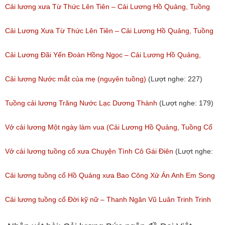
Phần 1
Cải lương xưa Từ Thức Lên Tiên – Cải Lương Hồ Quảng, Tuồng
(Lượt nghe: 11,531)
Cổ
Cải Lương Xưa Từ Thức Lên Tiên – Cải Lương Hồ Quảng, Tuồng
(Lượt nghe: 258)
Cổ
Cải Lương Đãi Yến Đoàn Hồng Ngọc – Cải Lương Hồ Quảng,
(Lượt nghe: 505)
Tuồng Cổ
Cải lương Nước mắt của mẹ (nguyên tuồng)
(Lượt nghe: 227)
(Lượt nghe: 243)
Tuồng cải lương Trăng Nước Lạc Dương Thành
(Lượt nghe: 179)
Vở cải lương Một ngày làm vua (Cải Lương Hồ Quảng, Tuồng Cổ
Xưa)
Vở cải lương tuồng cổ xưa Chuyện Tình Cô Gái Điên
(Lượt nghe:
(Lượt nghe: 216)
146)
Cải lương tuồng cổ Hồ Quảng xưa Bao Công Xử Án Anh Em Song
Sinh
Cải lương tuồng cổ Đời kỹ nữ – Thanh Ngân Vũ Luân Trinh Trinh
(Lượt nghe: 228)
Cải Lương Hồ Quảng