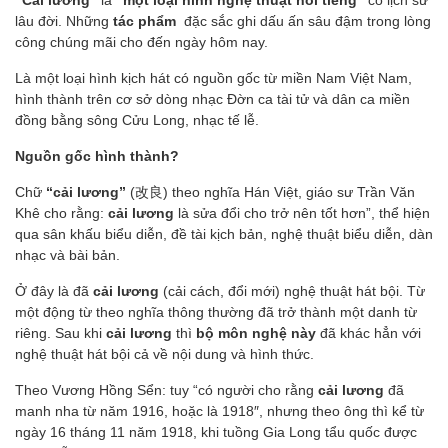
“Cải lương”
là
“một loại hình nghệ thuật nổi tiếng”
có lịch sử
lâu đời. Những
tác phẩm
đặc sắc ghi dấu ấn sâu đậm trong lòng
công chúng mãi cho đến ngày hôm nay.
Là một loại hình kịch hát có nguồn gốc từ miền Nam Việt Nam,
hình thành trên cơ sở dòng nhạc Đờn ca tài tử và dân ca miền
đồng bằng sông Cửu Long, nhạc tế lễ.
Nguồn gốc hình thành?
Chữ
“cải lương”
(改良) theo nghĩa Hán Việt, giáo sư Trần Văn
Khê cho rằng:
cải lương
là sửa đổi cho trở nên tốt hơn”, thể hiện
qua sân khấu biểu diễn, đề tài kịch bản, nghệ thuật biểu diễn, dàn
nhạc và bài bản.
Ở đây là đã
cải lương
(cải cách, đổi mới) nghệ thuật hát bội. Từ
một động từ theo nghĩa thông thường đã trở thành một danh từ
riêng. Sau khi
cải lương
thì
bộ môn nghệ này
đã khác hẳn với
nghệ thuật hát bội cả về nội dung và hình thức.
Theo Vương Hồng Sển: tuy “có người cho rằng
cải lương
đã
manh nha từ năm 1916, hoặc là 1918″, nhưng theo ông thì kể từ
ngày 16 tháng 11 năm 1918, khi tuồng Gia Long tẩu quốc được