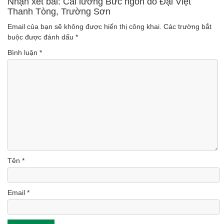
Nhận xét bài: Cải lương Bức ngôn đồ Đại Việt
Thanh Tòng, Trường Sơn
(Lượt nghe: 157)
Email của bạn sẽ không được hiển thị công khai.
Các trường bắt
buộc được đánh dấu
*
Bình luận
*
Tên
*
Email
*