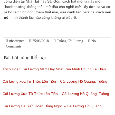
công diễn tại Nhà Hát Tây Sài Gòn, cách hát mới lạ này mới
“bành trướng không thôi, mở đầu cho nghề mới, lấy đờn ca và ca
ra bộ ra chỉnh đốn, thêm thắt mãi, vừa canh tân, vừa cải cách nên
nó
hình thành lúc nào cũng không ai biết rõ.
nhacdanca
25/06/2018
Tuồng Cải Lương
No
Comments
Bài hát cùng thể loại
Trích Đoạn Cải Lương MP3 Hay Nhất Của Minh Phụng Lệ Thủy
Phần 1
Cải lương xưa Từ Thức Lên Tiên – Cải Lương Hồ Quảng, Tuồng
(Lượt nghe: 11,534)
Cổ
Cải Lương Xưa Từ Thức Lên Tiên – Cải Lương Hồ Quảng, Tuồng
(Lượt nghe: 258)
Cổ
Cải Lương Đãi Yến Đoàn Hồng Ngọc – Cải Lương Hồ Quảng,