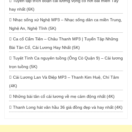
Tuyển tập trích đoạn cải lương vọng cổ hơi dài miền Tây
hay nhất (6K)
Nhạc sống xứ Nghệ MP3 – Nhạc sống dân ca miền Trung,
Nghệ An, Nghệ Tĩnh (5K)
Ca cổ Cẩm Tiên – Châu Thanh MP3 | Tuyển Tập Những
Bài Tân Cổ, Cải Lương Hay Nhất (5K)
Tuyệt Tình Ca nguyên tuồng (Ông Cò Quận 9) – Cải lương
trọn tuồng (5K)
Cải Lương Lan Và Điệp MP3 – Thanh Kim Huệ, Chí Tâm
(4K)
Những bài tân cổ cải lương về mẹ cảm động nhất (4K)
Thanh Long hát văn hầu 36 giá đồng đẹp và hay nhất (4K)