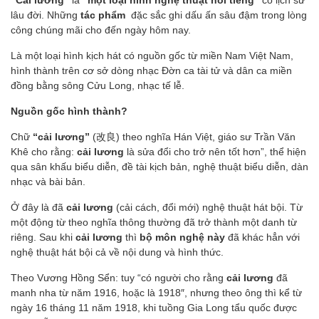
“Cải lương”
là
“một loại hình nghệ thuật nổi tiếng”
có lịch sử
lâu đời. Những
tác phẩm
đặc sắc ghi dấu ấn sâu đậm trong lòng
công chúng mãi cho đến ngày hôm nay.
Là một loại hình kịch hát có nguồn gốc từ miền Nam Việt Nam,
hình thành trên cơ sở dòng nhạc Đờn ca tài tử và dân ca miền
đồng bằng sông Cửu Long, nhạc tế lễ.
Nguồn gốc hình thành?
Chữ
“cải lương”
(改良) theo nghĩa Hán Việt, giáo sư Trần Văn
Khê cho rằng:
cải lương
là sửa đổi cho trở nên tốt hơn”, thể hiện
qua sân khấu biểu diễn, đề tài kịch bản, nghệ thuật biểu diễn, dàn
nhạc và bài bản.
Ở đây là đã
cải lương
(cải cách, đổi mới) nghệ thuật hát bội. Từ
một động từ theo nghĩa thông thường đã trở thành một danh từ
riêng. Sau khi
cải lương
thì
bộ môn nghệ này
đã khác hẳn với
nghệ thuật hát bội cả về nội dung và hình thức.
Theo Vương Hồng Sển: tuy “có người cho rằng
cải lương
đã
manh nha từ năm 1916, hoặc là 1918″, nhưng theo ông thì kể từ
ngày 16 tháng 11 năm 1918, khi tuồng Gia Long tẩu quốc được