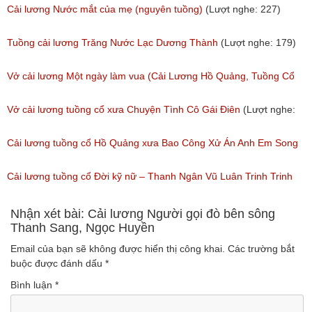
(Lượt nghe: 505)
Tuồng Cổ
Cải lương Nước mắt của mẹ (nguyên tuồng)
(Lượt nghe: 227)
(Lượt nghe: 243)
Tuồng cải lương Trăng Nước Lạc Dương Thành
(Lượt nghe: 179)
Vở cải lương Một ngày làm vua (Cải Lương Hồ Quảng, Tuồng Cổ
Xưa)
Vở cải lương tuồng cổ xưa Chuyện Tình Cô Gái Điên
(Lượt nghe:
(Lượt nghe: 216)
146)
Cải lương tuồng cổ Hồ Quảng xưa Bao Công Xử Án Anh Em Song
Sinh
Cải lương tuồng cổ Đời kỹ nữ – Thanh Ngân Vũ Luân Trinh Trinh
(Lượt nghe: 228)
Cải Lương Hồ Quảng
Nhận xét bài: Cải lương Người gọi đò bên sông
Thanh Sang, Ngọc Huyền
(Lượt nghe: 157)
Email của bạn sẽ không được hiển thị công khai.
Các trường bắt
buộc được đánh dấu
*
Bình luận
*