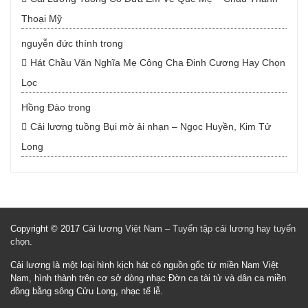
Thoại Mỹ
nguyễn đức thính
trong
Hát Chầu Văn Nghĩa Mẹ Công Cha Đinh Cương Hay Chọn
Lọc
Hồng Đào
trong
Cải lương tuồng Bụi mờ ải nhạn – Ngọc Huyền, Kim Tử
Long
Copyright © 2017
Cải lương Việt Nam – Tuyển tập cải lương hay tuyển
chọn
.
Cải lương là một loại hình kịch hát có nguồn gốc từ miền Nam Việt
Nam, hình thành trên cơ sở dòng nhạc Đờn ca tài tử và dân ca miền
đồng bằng sông Cửu Long, nhạc tế lễ.