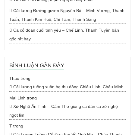
Cải lương Đường gươm Nguyên Bá – Minh Vương, Thanh
Tuấn, Thanh Kim Huệ, Chí Tâm, Thanh Sang
Ca cổ đoạn cuối tình yêu – Chế Linh, Thanh Tuyền bản
gốc rất hay
BÌNH LUẬN GẦN ĐÂY
Thao
trong
Cải lương tuồng xuân hạ thu đông Chiêu Linh, Châu Minh
Mai Linh
trong
Xứ Nghệ Ân Tình – Cẩm Thơ giọng ca dân ca xứ nghệ
ngọt lịm
T
trong
Cải Lương Tuồng Cổ Đưa Em Về Quê Mẹ – Châu Thanh –