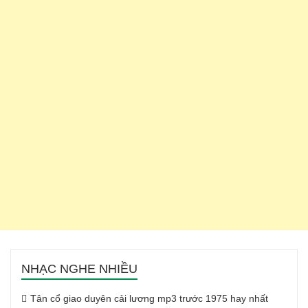
NHẠC NGHE NHIỀU
Tân cổ giao duyên cải lương mp3 trước 1975 hay nhất