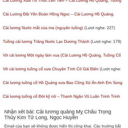
(Lượt nghe: 11,534)
Cổ
Cải Lương Xưa Từ Thức Lên Tiên – Cải Lương Hồ Quảng, Tuồng
(Lượt nghe: 259)
Cổ
Cải Lương Đãi Yến Đoàn Hồng Ngọc – Cải Lương Hồ Quảng,
(Lượt nghe: 505)
Tuồng Cổ
Cải lương Nước mắt của mẹ (nguyên tuồng)
(Lượt nghe: 227)
(Lượt nghe: 243)
Tuồng cải lương Trăng Nước Lạc Dương Thành
(Lượt nghe: 179)
Vở cải lương Một ngày làm vua (Cải Lương Hồ Quảng, Tuồng Cổ
Xưa)
Vở cải lương tuồng cổ xưa Chuyện Tình Cô Gái Điên
(Lượt nghe:
(Lượt nghe: 216)
146)
Cải lương tuồng cổ Hồ Quảng xưa Bao Công Xử Án Anh Em Song
Sinh
Cải lương tuồng cổ Đời kỹ nữ – Thanh Ngân Vũ Luân Trinh Trinh
(Lượt nghe: 229)
Cải Lương Hồ Quảng
Nhận xét bài: Cải lương quảng Mỵ Châu Trọng
Thủy Kim Tử Long, Ngọc Huyền
(Lượt nghe: 157)
Email của bạn sẽ không được hiển thị công khai.
Các trường bắt