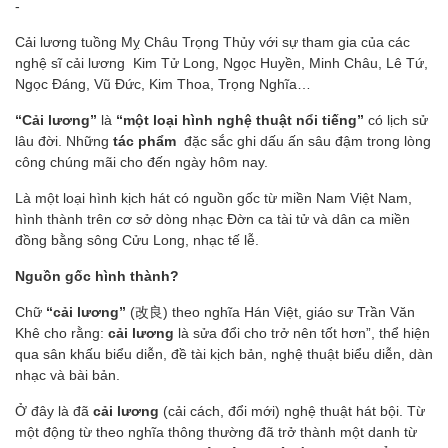
-
Cải lương tuồng Mỵ Châu Trọng Thủy với sự tham gia của các
nghệ sĩ cải lương Kim Tử Long, Ngọc Huyền, Minh Châu, Lê Tứ,
Ngọc Đáng, Vũ Đức, Kim Thoa, Trọng Nghĩa…
“Cải lương”
là
“một loại hình nghệ thuật nổi tiếng”
có lịch sử
lâu đời. Những
tác phẩm
đặc sắc ghi dấu ấn sâu đậm trong lòng
công chúng mãi cho đến ngày hôm nay.
Là một loại hình kịch hát có nguồn gốc từ miền Nam Việt Nam,
hình thành trên cơ sở dòng nhạc Đờn ca tài tử và dân ca miền
đồng bằng sông Cửu Long, nhạc tế lễ.
Nguồn gốc hình thành?
Chữ
“cải lương”
(改良) theo nghĩa Hán Việt, giáo sư Trần Văn
Khê cho rằng:
cải lương
là sửa đổi cho trở nên tốt hơn”, thể hiện
qua sân khấu biểu diễn, đề tài kịch bản, nghệ thuật biểu diễn, dàn
nhạc và bài bản.
Ở đây là đã
cải lương
(cải cách, đổi mới) nghệ thuật hát bội. Từ
một động từ theo nghĩa thông thường đã trở thành một danh từ