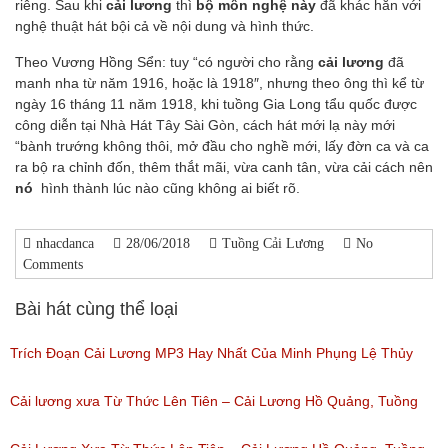
riêng. Sau khi
cải lương
thì
bộ môn nghệ này
đã khác hẳn với
nghệ thuật hát bội cả về nội dung và hình thức.
Theo Vương Hồng Sển: tuy “có người cho rằng
cải lương
đã
manh nha từ năm 1916, hoặc là 1918″, nhưng theo ông thì kể từ
ngày 16 tháng 11 năm 1918, khi tuồng Gia Long tẩu quốc được
công diễn tại Nhà Hát Tây Sài Gòn, cách hát mới lạ này mới
“bành trướng không thôi, mở đầu cho nghề mới, lấy đờn ca và ca
ra bộ ra chỉnh đốn, thêm thắt mãi, vừa canh tân, vừa cải cách nên
nó
hình thành lúc nào cũng không ai biết rõ.
nhacdanca
28/06/2018
Tuồng Cải Lương
No
Comments
Bài hát cùng thể loại
Trích Đoạn Cải Lương MP3 Hay Nhất Của Minh Phụng Lệ Thủy
Phần 1
Cải lương xưa Từ Thức Lên Tiên – Cải Lương Hồ Quảng, Tuồng