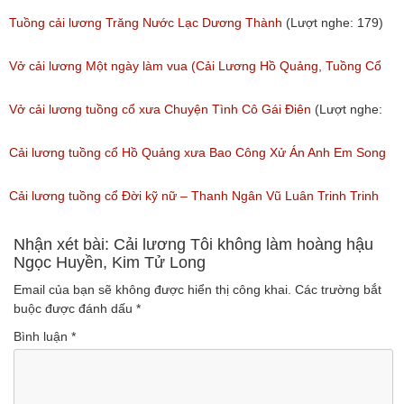
(Lượt nghe: 243)
Tuồng cải lương Trăng Nước Lạc Dương Thành
(Lượt nghe: 179)
Vở cải lương Một ngày làm vua (Cải Lương Hồ Quảng, Tuồng Cổ
Xưa)
Vở cải lương tuồng cổ xưa Chuyện Tình Cô Gái Điên
(Lượt nghe:
(Lượt nghe: 216)
146)
Cải lương tuồng cổ Hồ Quảng xưa Bao Công Xử Án Anh Em Song
Sinh
Cải lương tuồng cổ Đời kỹ nữ – Thanh Ngân Vũ Luân Trinh Trinh
(Lượt nghe: 228)
Cải Lương Hồ Quảng
Nhận xét bài: Cải lương Tôi không làm hoàng hậu
Ngọc Huyền, Kim Tử Long
(Lượt nghe: 157)
Email của bạn sẽ không được hiển thị công khai.
Các trường bắt
buộc được đánh dấu
*
Bình luận
*