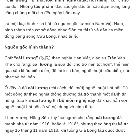
“Cải lương”
là
“một loại hình nghệ thuật nổi tiếng”
có lịch sử
lâu đời. Những
tác phẩm
đặc sắc ghi dấu ấn sâu đậm trong lòng
công chúng mãi cho đến ngày hôm nay.
Là một loại hình kịch hát có nguồn gốc từ miền Nam Việt Nam,
hình thành trên cơ sở dòng nhạc Đờn ca tài tử và dân ca miền
đồng bằng sông Cửu Long, nhạc tế lễ.
Nguồn gốc hình thành?
Chữ
“cải lương”
(改良) theo nghĩa Hán Việt, giáo sư Trần Văn
Khê cho rằng:
cải lương
là sửa đổi cho trở nên tốt hơn”, thể hiện
qua sân khấu biểu diễn, đề tài kịch bản, nghệ thuật biểu diễn, dàn
nhạc và bài bản.
Ở đây là đã
cải lương
(cải cách, đổi mới) nghệ thuật hát bội. Từ
một động từ theo nghĩa thông thường đã trở thành một danh từ
riêng. Sau khi
cải lương
thì
bộ môn nghệ này
đã khác hẳn với
nghệ thuật hát bội cả về nội dung và hình thức.
Theo Vương Hồng Sển: tuy “có người cho rằng
cải lương
đã
manh nha từ năm 1916, hoặc là 1918″, nhưng theo ông thì kể từ
ngày 16 tháng 11 năm 1918, khi tuồng Gia Long tẩu quốc được