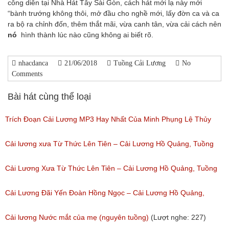
công diễn tại Nhà Hát Tây Sài Gòn, cách hát mới lạ này mới
“bành trướng không thôi, mở đầu cho nghề mới, lấy đờn ca và ca
ra bộ ra chỉnh đốn, thêm thắt mãi, vừa canh tân, vừa cải cách nên
nó
hình thành lúc nào cũng không ai biết rõ.
nhacdanca
21/06/2018
Tuồng Cải Lương
No
Comments
Bài hát cùng thể loại
Trích Đoạn Cải Lương MP3 Hay Nhất Của Minh Phụng Lệ Thủy
Phần 1
Cải lương xưa Từ Thức Lên Tiên – Cải Lương Hồ Quảng, Tuồng
(Lượt nghe: 11,534)
Cổ
Cải Lương Xưa Từ Thức Lên Tiên – Cải Lương Hồ Quảng, Tuồng
(Lượt nghe: 258)
Cổ
Cải Lương Đãi Yến Đoàn Hồng Ngọc – Cải Lương Hồ Quảng,
(Lượt nghe: 505)
Tuồng Cổ
Cải lương Nước mắt của mẹ (nguyên tuồng)
(Lượt nghe: 227)