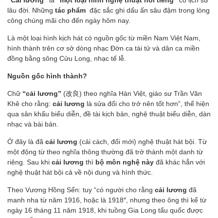
“Cải lương”
là
“một loại hình nghệ thuật nổi tiếng”
có lịch sử
lâu đời. Những
tác phẩm
đặc sắc ghi dấu ấn sâu đậm trong lòng
công chúng mãi cho đến ngày hôm nay.
Là một loại hình kịch hát có nguồn gốc từ miền Nam Việt Nam,
hình thành trên cơ sở dòng nhạc Đờn ca tài tử và dân ca miền
đồng bằng sông Cửu Long, nhạc tế lễ.
Nguồn gốc hình thành?
Chữ
“cải lương”
(改良) theo nghĩa Hán Việt, giáo sư Trần Văn
Khê cho rằng:
cải lương
là sửa đổi cho trở nên tốt hơn”, thể hiện
qua sân khấu biểu diễn, đề tài kịch bản, nghệ thuật biểu diễn, dàn
nhạc và bài bản.
Ở đây là đã
cải lương
(cải cách, đổi mới) nghệ thuật hát bội. Từ
một động từ theo nghĩa thông thường đã trở thành một danh từ
riêng. Sau khi
cải lương
thì
bộ môn nghệ này
đã khác hẳn với
nghệ thuật hát bội cả về nội dung và hình thức.
Theo Vương Hồng Sển: tuy “có người cho rằng
cải lương
đã
manh nha từ năm 1916, hoặc là 1918″, nhưng theo ông thì kể từ
ngày 16 tháng 11 năm 1918, khi tuồng Gia Long tẩu quốc được