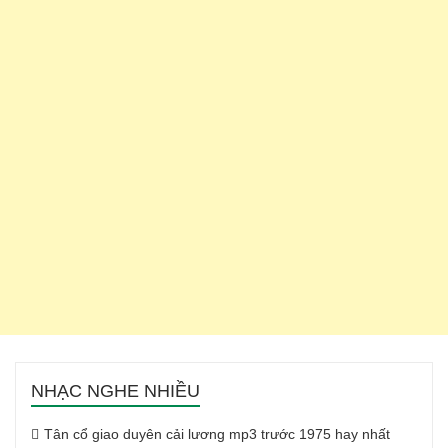
NHẠC NGHE NHIỀU
Tân cổ giao duyên cải lương mp3 trước 1975 hay nhất