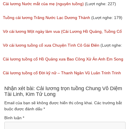
(Lượt nghe: 505)
Tuồng Cổ
Cải lương Nước mắt của mẹ (nguyên tuồng)
(Lượt nghe: 227)
(Lượt nghe: 243)
Tuồng cải lương Trăng Nước Lạc Dương Thành
(Lượt nghe: 179)
Vở cải lương Một ngày làm vua (Cải Lương Hồ Quảng, Tuồng Cổ
Xưa)
Vở cải lương tuồng cổ xưa Chuyện Tình Cô Gái Điên
(Lượt nghe:
(Lượt nghe: 216)
146)
Cải lương tuồng cổ Hồ Quảng xưa Bao Công Xử Án Anh Em Song
Sinh
Cải lương tuồng cổ Đời kỹ nữ – Thanh Ngân Vũ Luân Trinh Trinh
(Lượt nghe: 228)
Cải Lương Hồ Quảng
Nhận xét bài: Cải lương trọn tuồng Chung Vô Diệm
Tài Linh, Kim Tử Long
(Lượt nghe: 157)
Email của bạn sẽ không được hiển thị công khai.
Các trường bắt
buộc được đánh dấu
*
Bình luận
*