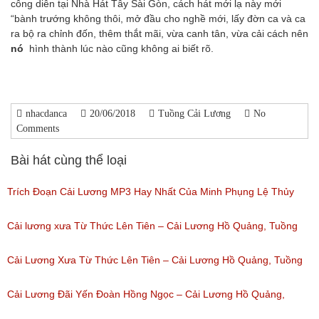
công diễn tại Nhà Hát Tây Sài Gòn, cách hát mới lạ này mới
“bành trướng không thôi, mở đầu cho nghề mới, lấy đờn ca và ca
ra bộ ra chỉnh đốn, thêm thắt mãi, vừa canh tân, vừa cải cách nên
nó
hình thành lúc nào cũng không ai biết rõ.
nhacdanca
20/06/2018
Tuồng Cải Lương
No
Comments
Bài hát cùng thể loại
Trích Đoạn Cải Lương MP3 Hay Nhất Của Minh Phụng Lệ Thủy
Phần 1
Cải lương xưa Từ Thức Lên Tiên – Cải Lương Hồ Quảng, Tuồng
(Lượt nghe: 11,531)
Cổ
Cải Lương Xưa Từ Thức Lên Tiên – Cải Lương Hồ Quảng, Tuồng
(Lượt nghe: 258)
Cổ
Cải Lương Đãi Yến Đoàn Hồng Ngọc – Cải Lương Hồ Quảng,