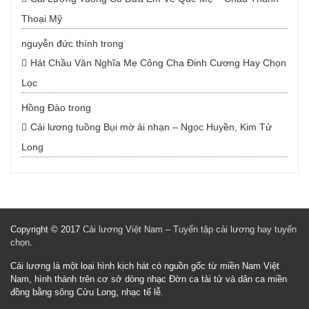
Thoại Mỹ
nguyễn đức thính
trong
Hát Chầu Văn Nghĩa Mẹ Công Cha Đinh Cương Hay Chọn
Lọc
Hồng Đào
trong
Cải lương tuồng Bụi mờ ải nhạn – Ngọc Huyền, Kim Tử
Long
Copyright © 2017
Cải lương Việt Nam – Tuyển tập cải lương hay tuyển
chọn
.
Cải lương là một loại hình kịch hát có nguồn gốc từ miền Nam Việt
Nam, hình thành trên cơ sở dòng nhạc Đờn ca tài tử và dân ca miền
đồng bằng sông Cửu Long, nhạc tế lễ.