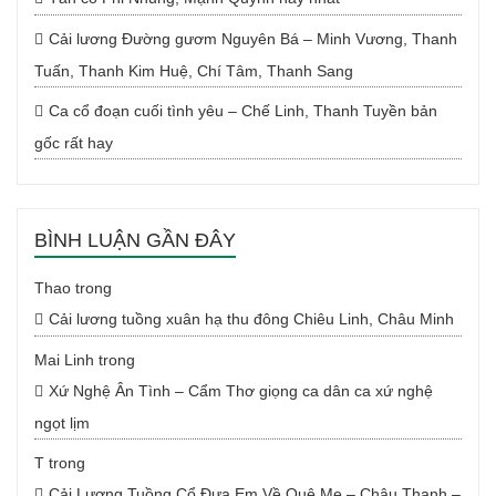
Cải lương Đường gươm Nguyên Bá – Minh Vương, Thanh
Tuấn, Thanh Kim Huệ, Chí Tâm, Thanh Sang
Ca cổ đoạn cuối tình yêu – Chế Linh, Thanh Tuyền bản
gốc rất hay
BÌNH LUẬN GẦN ĐÂY
Thao
trong
Cải lương tuồng xuân hạ thu đông Chiêu Linh, Châu Minh
Mai Linh
trong
Xứ Nghệ Ân Tình – Cẩm Thơ giọng ca dân ca xứ nghệ
ngọt lịm
T
trong
Cải Lương Tuồng Cổ Đưa Em Về Quê Mẹ – Châu Thanh –