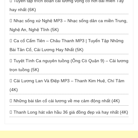
Tuyển tập trích đoạn cải lương vọng cổ hơi dài miền Tây
hay nhất (6K)
Nhạc sống xứ Nghệ MP3 – Nhạc sống dân ca miền Trung,
Nghệ An, Nghệ Tĩnh (5K)
Ca cổ Cẩm Tiên – Châu Thanh MP3 | Tuyển Tập Những
Bài Tân Cổ, Cải Lương Hay Nhất (5K)
Tuyệt Tình Ca nguyên tuồng (Ông Cò Quận 9) – Cải lương
trọn tuồng (5K)
Cải Lương Lan Và Điệp MP3 – Thanh Kim Huệ, Chí Tâm
(4K)
Những bài tân cổ cải lương về mẹ cảm động nhất (4K)
Thanh Long hát văn hầu 36 giá đồng đẹp và hay nhất (4K)