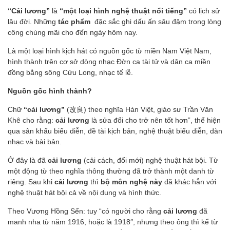
“Cải lương”
là
“một loại hình nghệ thuật nổi tiếng”
có lịch sử
lâu đời. Những
tác phẩm
đặc sắc ghi dấu ấn sâu đậm trong lòng
công chúng mãi cho đến ngày hôm nay.
Là một loại hình kịch hát có nguồn gốc từ miền Nam Việt Nam,
hình thành trên cơ sở dòng nhạc Đờn ca tài tử và dân ca miền
đồng bằng sông Cửu Long, nhạc tế lễ.
Nguồn gốc hình thành?
Chữ
“cải lương”
(改良) theo nghĩa Hán Việt, giáo sư Trần Văn
Khê cho rằng:
cải lương
là sửa đổi cho trở nên tốt hơn”, thể hiện
qua sân khấu biểu diễn, đề tài kịch bản, nghệ thuật biểu diễn, dàn
nhạc và bài bản.
Ở đây là đã
cải lương
(cải cách, đổi mới) nghệ thuật hát bội. Từ
một động từ theo nghĩa thông thường đã trở thành một danh từ
riêng. Sau khi
cải lương
thì
bộ môn nghệ này
đã khác hẳn với
nghệ thuật hát bội cả về nội dung và hình thức.
Theo Vương Hồng Sển: tuy “có người cho rằng
cải lương
đã
manh nha từ năm 1916, hoặc là 1918″, nhưng theo ông thì kể từ