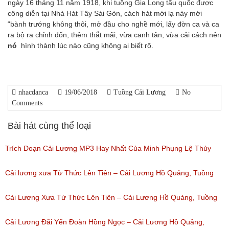
ngày 16 tháng 11 năm 1918, khi tuồng Gia Long tẩu quốc được
công diễn tại Nhà Hát Tây Sài Gòn, cách hát mới lạ này mới
“bành trướng không thôi, mở đầu cho nghề mới, lấy đờn ca và ca
ra bộ ra chỉnh đốn, thêm thắt mãi, vừa canh tân, vừa cải cách nên
nó
hình thành lúc nào cũng không ai biết rõ.
nhacdanca
19/06/2018
Tuồng Cải Lương
No
Comments
Bài hát cùng thể loại
Trích Đoạn Cải Lương MP3 Hay Nhất Của Minh Phụng Lệ Thủy
Phần 1
Cải lương xưa Từ Thức Lên Tiên – Cải Lương Hồ Quảng, Tuồng
(Lượt nghe: 11,536)
Cổ
Cải Lương Xưa Từ Thức Lên Tiên – Cải Lương Hồ Quảng, Tuồng
(Lượt nghe: 259)
Cổ
Cải Lương Đãi Yến Đoàn Hồng Ngọc – Cải Lương Hồ Quảng,