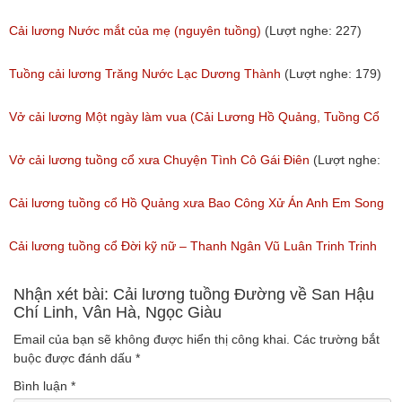
(Lượt nghe: 505)
Tuồng Cổ
Cải lương Nước mắt của mẹ (nguyên tuồng)
(Lượt nghe: 227)
(Lượt nghe: 243)
Tuồng cải lương Trăng Nước Lạc Dương Thành
(Lượt nghe: 179)
Vở cải lương Một ngày làm vua (Cải Lương Hồ Quảng, Tuồng Cổ
Xưa)
Vở cải lương tuồng cổ xưa Chuyện Tình Cô Gái Điên
(Lượt nghe:
(Lượt nghe: 216)
146)
Cải lương tuồng cổ Hồ Quảng xưa Bao Công Xử Án Anh Em Song
Sinh
Cải lương tuồng cổ Đời kỹ nữ – Thanh Ngân Vũ Luân Trinh Trinh
(Lượt nghe: 229)
Cải Lương Hồ Quảng
Nhận xét bài: Cải lương tuồng Đường về San Hậu
Chí Linh, Vân Hà, Ngọc Giàu
(Lượt nghe: 157)
Email của bạn sẽ không được hiển thị công khai.
Các trường bắt
buộc được đánh dấu
*
Bình luận
*