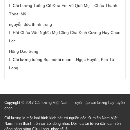
Cải Lương Tuồng Cổ Đưa Em Về Quê Mẹ – Châu Thanh –
Thoại Mỹ
nguyễn đức thính
trong
Hát Chầu Văn Nghĩa Mẹ Công Cha Đinh Cương Hay Chọn
Lọc
Hồng Đào
trong
Cải lương tuồng Bụi mờ ải nhạn – Ngọc Huyền, Kim Tử
Long
Copyright © 2017
Cải lương Việt Nam – Tuyển tập cải lương hay tuyển
chọn
.
Cải lương là một loại hình kịch hát có nguồn gốc từ miền Nam Việt
Nam, hình thành trên cơ sở dòng nhạc Đờn ca tài tử và dân ca miền
đồng bằng sông Cửu Long, nhạc tế lễ.