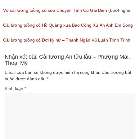
Xưa)
Vở cải lương tuồng cổ xưa Chuyện Tình Cô Gái Điên
(Lượt nghe:
(Lượt nghe: 216)
146)
Cải lương tuồng cổ Hồ Quảng xưa Bao Công Xử Án Anh Em Song
Sinh
Cải lương tuồng cổ Đời kỹ nữ – Thanh Ngân Vũ Luân Trinh Trinh
(Lượt nghe: 228)
Cải Lương Hồ Quảng
Nhận xét bài: Cải lương Án tửu lầu – Phượng Mai,
Thoại Mỹ
(Lượt nghe: 157)
Email của bạn sẽ không được hiển thị công khai.
Các trường bắt
buộc được đánh dấu
*
Bình luận
*