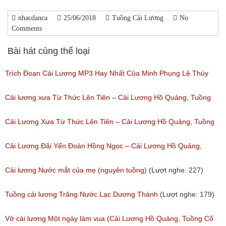
nhacdanca
25/06/2018
Tuồng Cải Lương
No
Comments
Bài hát cùng thể loại
Trích Đoạn Cải Lương MP3 Hay Nhất Của Minh Phụng Lệ Thủy
Phần 1
Cải lương xưa Từ Thức Lên Tiên – Cải Lương Hồ Quảng, Tuồng
(Lượt nghe: 11,531)
Cổ
Cải Lương Xưa Từ Thức Lên Tiên – Cải Lương Hồ Quảng, Tuồng
(Lượt nghe: 258)
Cổ
Cải Lương Đãi Yến Đoàn Hồng Ngọc – Cải Lương Hồ Quảng,
(Lượt nghe: 505)
Tuồng Cổ
Cải lương Nước mắt của mẹ (nguyên tuồng)
(Lượt nghe: 227)
(Lượt nghe: 243)
Tuồng cải lương Trăng Nước Lạc Dương Thành
(Lượt nghe: 179)
Vở cải lương Một ngày làm vua (Cải Lương Hồ Quảng, Tuồng Cổ