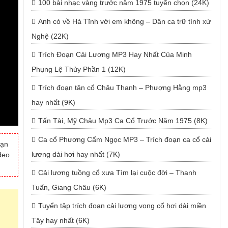
100 bài nhạc vàng trước năm 1975 tuyển chọn (24K)
Anh có về Hà Tĩnh với em không – Dân ca trữ tình xứ
Nghệ (22K)
Trích Đoạn Cải Lương MP3 Hay Nhất Của Minh
Phụng Lệ Thủy Phần 1 (12K)
Trích đoạn tân cổ Châu Thanh – Phượng Hằng mp3
hay nhất (9K)
Tấn Tài, Mỹ Châu Mp3 Ca Cổ Trước Năm 1975 (8K)
Ca cổ Phương Cẩm Ngọc MP3 – Trích đoạn ca cổ cải
bạn
lương dài hơi hay nhất (7K)
deo
Cải lương tuồng cổ xưa Tìm lại cuộc đời – Thanh
Tuấn, Giang Châu (6K)
Tuyển tập trích đoạn cải lương vọng cổ hơi dài miền
Tây hay nhất (6K)