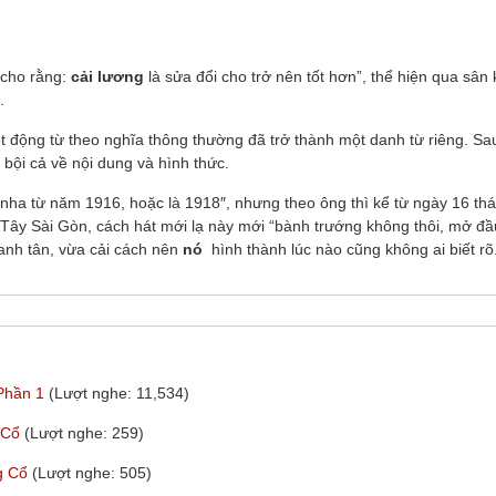
 cho rằng:
cải lương
là sửa đổi cho trở nên tốt hơn”, thể hiện qua sân
.
ột động từ theo nghĩa thông thường đã trở thành một danh từ riêng. Sa
 bội cả về nội dung và hình thức.
ha từ năm 1916, hoặc là 1918″, nhưng theo ông thì kể từ ngày 16 th
 Tây Sài Gòn, cách hát mới lạ này mới “bành trướng không thôi, mở đầ
canh tân, vừa cải cách nên
nó
hình thành lúc nào cũng không ai biết rõ
 Phần 1
(Lượt nghe: 11,534)
g Cổ
(Lượt nghe: 259)
ng Cổ
(Lượt nghe: 505)