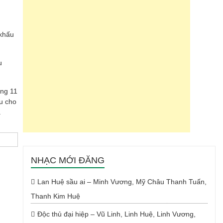
 khấu
u
áng 11
u cho
.
NHẠC MỚI ĐĂNG
Lan Huệ sầu ai – Minh Vương, Mỹ Châu Thanh Tuấn,
Thanh Kim Huệ
Độc thủ đại hiệp – Vũ Linh, Linh Huệ, Linh Vương,