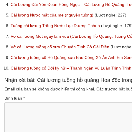
4.
Cải Lương Đãi Yến Đoàn Hồng Ngọc – Cải Lương Hồ Quảng, T
5.
Cải lương Nước mắt của mẹ (nguyên tuồng)
(Lượt nghe: 227)
6.
Tuồng cải lương Trăng Nước Lạc Dương Thành
(Lượt nghe: 179
7.
Vở cải lương Một ngày làm vua (Cải Lương Hồ Quảng, Tuồng C
8.
Vở cải lương tuồng cổ xưa Chuyện Tình Cô Gái Điên
(Lượt nghe
9.
Cải lương tuồng cổ Hồ Quảng xưa Bao Công Xử Án Anh Em Son
10.
Cải lương tuồng cổ Đời kỹ nữ – Thanh Ngân Vũ Luân Trinh Tri
Nhận xét bài: Cải lương tuồng hồ quảng Hoa độc tr
Email của bạn sẽ không được hiển thị công khai.
Các trường bắt b
Bình luận
*