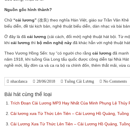
Nguồn gốc hình thành?
Chữ
“cải lương”
(改良) theo nghĩa Hán Việt, giáo sư Trần Văn Khê
biểu diễn, đề tài kịch bản, nghệ thuật biểu diễn, dàn nhạc và bài bản
Ở đây là đã
cải lương
(cải cách, đổi mới) nghệ thuật hát bội. Từ m
khi
cải lương
thì
bộ môn nghệ này
đã khác hẳn với nghệ thuật hát
Theo Vương Hồng Sển: tuy “có người cho rằng
cải lương
đã manh n
năm 1918, khi tuồng Gia Long tẩu quốc được công diễn tại Nhà Hát
nghề mới, lấy đờn ca và ca ra bộ ra chỉnh đốn, thêm thắt mãi, vừa 
nhacdanca
28/06/2018
Tuồng Cải Lương
No Comments
Bài hát cùng thể loại
1.
Trích Đoạn Cải Lương MP3 Hay Nhất Của Minh Phụng Lệ Thủy
2.
Cải lương xưa Từ Thức Lên Tiên – Cải Lương Hồ Quảng, Tuồn
3.
Cải Lương Xưa Từ Thức Lên Tiên – Cải Lương Hồ Quảng, Tuồ