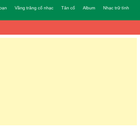
đoạn
Vầng trăng cổ nhạc
Tân cổ
Album
Nhạc trữ tình