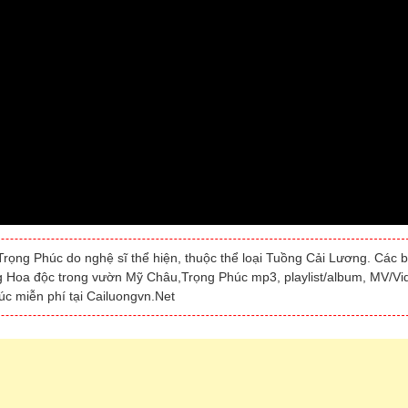
ọng Phúc do nghệ sĩ thể hiện, thuộc thể loại Tuồng Cải Lương. Các 
ng Hoa độc trong vườn Mỹ Châu,Trọng Phúc mp3, playlist/album, MV/Vi
c miễn phí tại Cailuongvn.Net