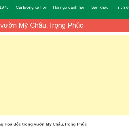
 1975
Cải lương xã hội
Hội ngộ danh hài
Sân khấu
Trích 
g vườn Mỹ Châu,Trọng Phúc
ng Hoa độc trong vườn Mỹ Châu,Trọng Phúc