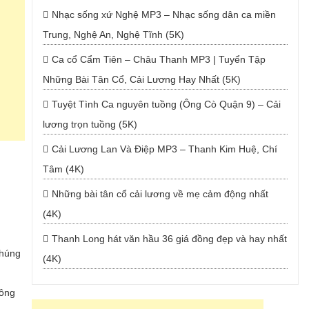
Nhạc sống xứ Nghệ MP3 – Nhạc sống dân ca miền
Trung, Nghệ An, Nghệ Tĩnh (5K)
Ca cổ Cẩm Tiên – Châu Thanh MP3 | Tuyển Tập
Những Bài Tân Cổ, Cải Lương Hay Nhất (5K)
Tuyệt Tình Ca nguyên tuồng (Ông Cò Quận 9) – Cải
lương trọn tuồng (5K)
Cải Lương Lan Và Điệp MP3 – Thanh Kim Huệ, Chí
Tâm (4K)
Những bài tân cổ cải lương về mẹ cảm động nhất
(4K)
Thanh Long hát văn hầu 36 giá đồng đẹp và hay nhất
chúng
(4K)
sông