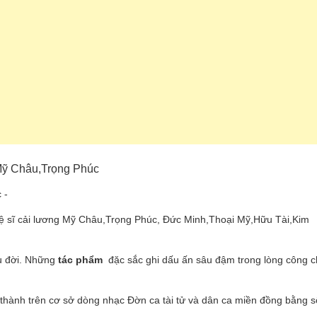
 Mỹ Châu,Trọng Phúc
 -
ệ sĩ cải lương Mỹ Châu,Trọng Phúc, Đức Minh,Thoại Mỹ,Hữu Tài,Kim
âu đời. Những
tác phẩm
đặc sắc ghi dấu ấn sâu đậm trong lòng công 
 thành trên cơ sở dòng nhạc Đờn ca tài tử và dân ca miền đồng bằng 