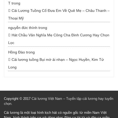
T
trong
Cải Lương Tuồng Cổ Đưa Em Về Quê Mẹ – Châu Thanh –
Thoại Mỹ
nguyễn đức thính
trong
Hát Chầu Văn Nghĩa Mẹ Công Cha Đinh Cương Hay Chọn
Lọc
Hồng Đào
trong
Cải lương tuồng Bụi mờ ải nhạn – Ngọc Huyền, Kim Tử
Long
Copyright © 2017
Cải lương Việt Nam – Tuyển tập cải lương hay tuyển
chọn
.
Cải lương là một loại hình kịch hát có nguồn gốc từ miền Nam Việt
Nam, hình thành trên cơ sở dòng nhạc Đờn ca tài tử và dân ca miền