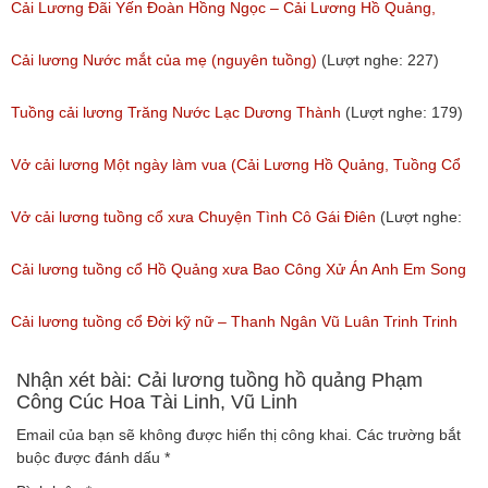
(Lượt nghe: 258)
Cổ
Cải Lương Đãi Yến Đoàn Hồng Ngọc – Cải Lương Hồ Quảng,
(Lượt nghe: 505)
Tuồng Cổ
Cải lương Nước mắt của mẹ (nguyên tuồng)
(Lượt nghe: 227)
(Lượt nghe: 243)
Tuồng cải lương Trăng Nước Lạc Dương Thành
(Lượt nghe: 179)
Vở cải lương Một ngày làm vua (Cải Lương Hồ Quảng, Tuồng Cổ
Xưa)
Vở cải lương tuồng cổ xưa Chuyện Tình Cô Gái Điên
(Lượt nghe:
(Lượt nghe: 216)
146)
Cải lương tuồng cổ Hồ Quảng xưa Bao Công Xử Án Anh Em Song
Sinh
Cải lương tuồng cổ Đời kỹ nữ – Thanh Ngân Vũ Luân Trinh Trinh
(Lượt nghe: 228)
Cải Lương Hồ Quảng
Nhận xét bài: Cải lương tuồng hồ quảng Phạm
Công Cúc Hoa Tài Linh, Vũ Linh
(Lượt nghe: 157)
Email của bạn sẽ không được hiển thị công khai.
Các trường bắt
buộc được đánh dấu
*