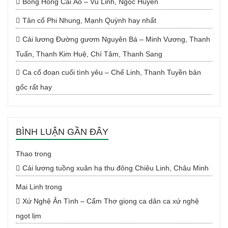
Bông Hồng Cài Áo – Vũ Linh, Ngọc Huyền
Tân cổ Phi Nhung, Mạnh Quỳnh hay nhất
Cải lương Đường gươm Nguyên Bá – Minh Vương, Thanh
Tuấn, Thanh Kim Huệ, Chí Tâm, Thanh Sang
Ca cổ đoạn cuối tình yêu – Chế Linh, Thanh Tuyền bản
gốc rất hay
BÌNH LUẬN GẦN ĐÂY
Thao
trong
Cải lương tuồng xuân hạ thu đông Chiêu Linh, Châu Minh
Mai Linh
trong
Xứ Nghệ Ân Tình – Cẩm Thơ giọng ca dân ca xứ nghệ
ngọt lịm