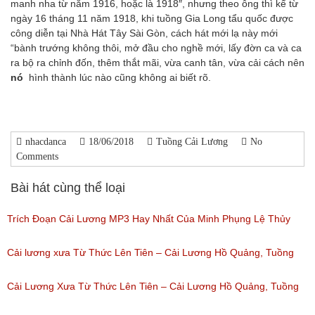
manh nha từ năm 1916, hoặc là 1918″, nhưng theo ông thì kể từ
ngày 16 tháng 11 năm 1918, khi tuồng Gia Long tẩu quốc được
công diễn tại Nhà Hát Tây Sài Gòn, cách hát mới lạ này mới
“bành trướng không thôi, mở đầu cho nghề mới, lấy đờn ca và ca
ra bộ ra chỉnh đốn, thêm thắt mãi, vừa canh tân, vừa cải cách nên
nó
hình thành lúc nào cũng không ai biết rõ.
nhacdanca
18/06/2018
Tuồng Cải Lương
No
Comments
Bài hát cùng thể loại
Trích Đoạn Cải Lương MP3 Hay Nhất Của Minh Phụng Lệ Thủy
Phần 1
Cải lương xưa Từ Thức Lên Tiên – Cải Lương Hồ Quảng, Tuồng
(Lượt nghe: 11,532)
Cổ
Cải Lương Xưa Từ Thức Lên Tiên – Cải Lương Hồ Quảng, Tuồng