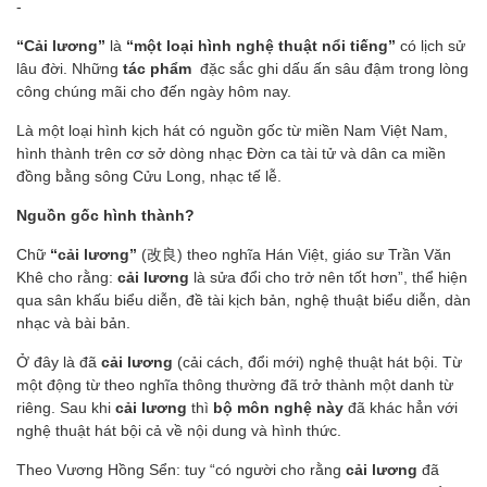
-
“Cải lương”
là
“một loại hình nghệ thuật nổi tiếng”
có lịch sử
lâu đời. Những
tác phẩm
đặc sắc ghi dấu ấn sâu đậm trong lòng
công chúng mãi cho đến ngày hôm nay.
Là một loại hình kịch hát có nguồn gốc từ miền Nam Việt Nam,
hình thành trên cơ sở dòng nhạc Đờn ca tài tử và dân ca miền
đồng bằng sông Cửu Long, nhạc tế lễ.
Nguồn gốc hình thành?
Chữ
“cải lương”
(改良) theo nghĩa Hán Việt, giáo sư Trần Văn
Khê cho rằng:
cải lương
là sửa đổi cho trở nên tốt hơn”, thể hiện
qua sân khấu biểu diễn, đề tài kịch bản, nghệ thuật biểu diễn, dàn
nhạc và bài bản.
Ở đây là đã
cải lương
(cải cách, đổi mới) nghệ thuật hát bội. Từ
một động từ theo nghĩa thông thường đã trở thành một danh từ
riêng. Sau khi
cải lương
thì
bộ môn nghệ này
đã khác hẳn với
nghệ thuật hát bội cả về nội dung và hình thức.
Theo Vương Hồng Sển: tuy “có người cho rằng
cải lương
đã