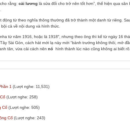
 cho rằng:
cải lương
là sửa đổi cho trở nên tốt hơn”, thể hiện qua sân
.
ột động từ theo nghĩa thông thường đã trở thành một danh từ riêng. Sa
 bội cả về nội dung và hình thức.
ha từ năm 1916, hoặc là 1918″, nhưng theo ông thì kể từ ngày 16 th
 Tây Sài Gòn, cách hát mới lạ này mới “bành trướng không thôi, mở đầ
canh tân, vừa cải cách nên
nó
hình thành lúc nào cũng không ai biết rõ
 Phần 1
(Lượt nghe: 11,531)
g Cổ
(Lượt nghe: 258)
ng Cổ
(Lượt nghe: 505)
uồng Cổ
(Lượt nghe: 243)