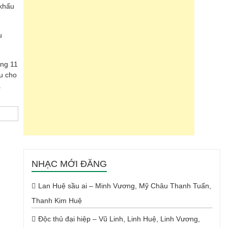
 khấu
u
áng 11
u cho
.
NHẠC MỚI ĐĂNG
Lan Huệ sầu ai – Minh Vương, Mỹ Châu Thanh Tuấn,
Thanh Kim Huệ
Độc thủ đại hiệp – Vũ Linh, Linh Huệ, Linh Vương,