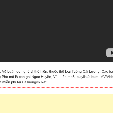
 Vũ Luân do nghệ sĩ thể hiện, thuộc thể loại Tuồng Cải Lương. Các b
ng Phò mã là con gái Ngọc Huyền, Vũ Luân mp3, playlist/album, MV/Vid
 miễn phí tại Cailuongvn.Net