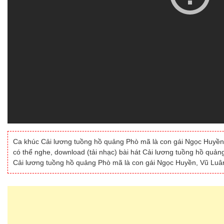
Ca khúc Cải lương tuồng hồ quảng Phò mã là con gái Ngọc Huyền,
có thể nghe, download (tải nhạc) bài hát Cải lương tuồng hồ quả
Cải lương tuồng hồ quảng Phò mã là con gái Ngọc Huyền, Vũ Luân