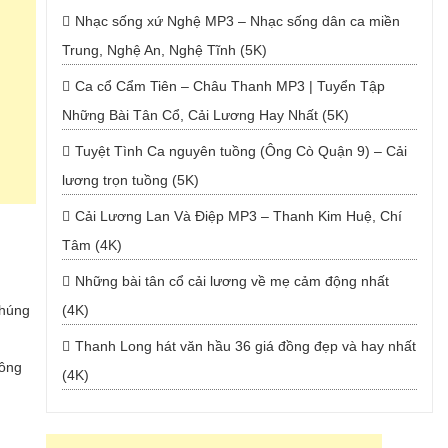
Nhạc sống xứ Nghệ MP3 – Nhạc sống dân ca miền
Trung, Nghệ An, Nghệ Tĩnh (5K)
Ca cổ Cẩm Tiên – Châu Thanh MP3 | Tuyển Tập
Những Bài Tân Cổ, Cải Lương Hay Nhất (5K)
Tuyệt Tình Ca nguyên tuồng (Ông Cò Quận 9) – Cải
lương trọn tuồng (5K)
Cải Lương Lan Và Điệp MP3 – Thanh Kim Huệ, Chí
Tâm (4K)
Những bài tân cổ cải lương về mẹ cảm động nhất
chúng
(4K)
Thanh Long hát văn hầu 36 giá đồng đẹp và hay nhất
sông
(4K)