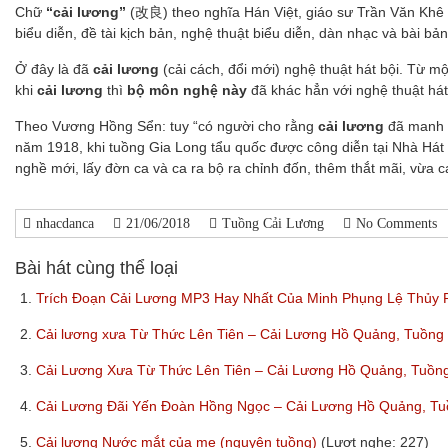
Chữ
“cải lương”
(改良) theo nghĩa Hán Việt, giáo sư Trần Văn Khê
biểu diễn, đề tài kịch bản, nghệ thuật biểu diễn, dàn nhạc và bài bản
Ở đây là đã
cải lương
(cải cách, đổi mới) nghệ thuật hát bội. Từ m
khi
cải lương
thì
bộ môn nghệ này
đã khác hẳn với nghệ thuật hát
Theo Vương Hồng Sển: tuy “có người cho rằng
cải lương
đã manh n
năm 1918, khi tuồng Gia Long tẩu quốc được công diễn tại Nhà Hát
nghề mới, lấy đờn ca và ca ra bộ ra chỉnh đốn, thêm thắt mãi, vừa 
nhacdanca
21/06/2018
Tuồng Cải Lương
No Comments
Bài hát cùng thể loại
1.
Trích Đoạn Cải Lương MP3 Hay Nhất Của Minh Phụng Lệ Thủy
2.
Cải lương xưa Từ Thức Lên Tiên – Cải Lương Hồ Quảng, Tuồn
3.
Cải Lương Xưa Từ Thức Lên Tiên – Cải Lương Hồ Quảng, Tuồ
4.
Cải Lương Đãi Yến Đoàn Hồng Ngọc – Cải Lương Hồ Quảng, T
5.
Cải lương Nước mắt của mẹ (nguyên tuồng)
(Lượt nghe: 227)