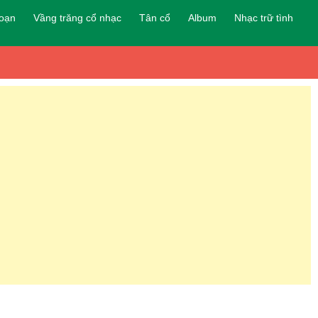
đoạn
Vầng trăng cổ nhạc
Tân cổ
Album
Nhạc trữ tình