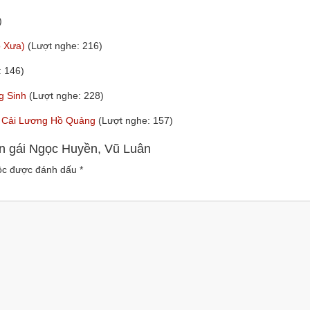
)
ổ Xưa)
(Lượt nghe: 216)
: 146)
g Sinh
(Lượt nghe: 228)
nh Cải Lương Hồ Quảng
(Lượt nghe: 157)
on gái Ngọc Huyền, Vũ Luân
uộc được đánh dấu
*