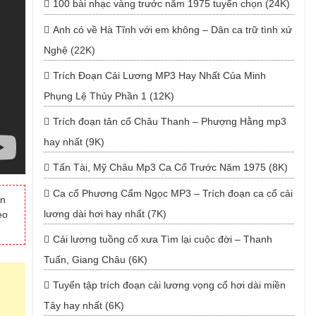
100 bài nhạc vàng trước năm 1975 tuyển chọn (24K)
Anh có về Hà Tĩnh với em không – Dân ca trữ tình xứ
Nghệ (22K)
Trích Đoạn Cải Lương MP3 Hay Nhất Của Minh
Phụng Lệ Thủy Phần 1 (12K)
Trích đoạn tân cổ Châu Thanh – Phượng Hằng mp3
hay nhất (9K)
Tấn Tài, Mỹ Châu Mp3 Ca Cổ Trước Năm 1975 (8K)
Ca cổ Phương Cẩm Ngọc MP3 – Trích đoạn ca cổ cải
ạn
lương dài hơi hay nhất (7K)
eo
Cải lương tuồng cổ xưa Tìm lại cuộc đời – Thanh
Tuấn, Giang Châu (6K)
Tuyển tập trích đoạn cải lương vọng cổ hơi dài miền
Tây hay nhất (6K)