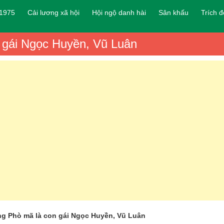
 1975
Cải lương xã hội
Hội ngộ danh hài
Sân khấu
Trích 
 gái Ngọc Huyền, Vũ Luân
ng Phò mã là con gái Ngọc Huyền, Vũ Luân