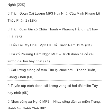
Nghệ (22K)
Trích Đoạn Cải Lương MP3 Hay Nhất Của Minh Phụng Lệ
Thủy Phần 1 (12K)
Trích đoạn tân cổ Châu Thanh – Phượng Hằng mp3 hay
nhất (9K)
Tấn Tài, Mỹ Châu Mp3 Ca Cổ Trước Năm 1975 (8K)
Ca cổ Phương Cẩm Ngọc MP3 – Trích đoạn ca cổ cải
lương dài hơi hay nhất (7K)
Cải lương tuồng cổ xưa Tìm lại cuộc đời – Thanh Tuấn,
Giang Châu (6K)
Tuyển tập trích đoạn cải lương vọng cổ hơi dài miền Tây
hay nhất (6K)
Nhạc sống xứ Nghệ MP3 – Nhạc sống dân ca miền Trung,
Nghệ An, Nghệ Tĩnh (5K)