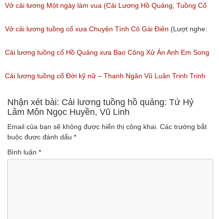
Vở cải lương Một ngày làm vua (Cải Lương Hồ Quảng, Tuồng Cổ
Xưa)
Vở cải lương tuồng cổ xưa Chuyện Tình Cô Gái Điên
(Lượt nghe:
(Lượt nghe: 216)
146)
Cải lương tuồng cổ Hồ Quảng xưa Bao Công Xử Án Anh Em Song
Sinh
Cải lương tuồng cổ Đời kỹ nữ – Thanh Ngân Vũ Luân Trinh Trinh
(Lượt nghe: 228)
Cải Lương Hồ Quảng
Nhận xét bài: Cải lương tuồng hồ quảng: Tứ Hỷ
Lâm Môn Ngọc Huyền, Vũ Linh
(Lượt nghe: 157)
Email của bạn sẽ không được hiển thị công khai.
Các trường bắt
buộc được đánh dấu
*
Bình luận
*