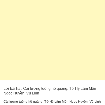
Lời bài hát: Cải lương tuồng hồ quảng: Tứ Hỷ Lâm Môn
Ngọc Huyền, Vũ Linh
Cải lương tuồng hồ quảng: Tứ Hỷ Lâm Môn Ngọc Huyền, Vũ Linh