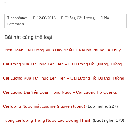
-
nhacdanca
12/06/2018
Tuồng Cải Lương
No
Comments
Bài hát cùng thể loại
Trích Đoạn Cải Lương MP3 Hay Nhất Của Minh Phụng Lệ Thủy
Phần 1
Cải lương xưa Từ Thức Lên Tiên – Cải Lương Hồ Quảng, Tuồng
(Lượt nghe: 11,531)
Cổ
Cải Lương Xưa Từ Thức Lên Tiên – Cải Lương Hồ Quảng, Tuồng
(Lượt nghe: 258)
Cổ
Cải Lương Đãi Yến Đoàn Hồng Ngọc – Cải Lương Hồ Quảng,
(Lượt nghe: 505)
Tuồng Cổ
Cải lương Nước mắt của mẹ (nguyên tuồng)
(Lượt nghe: 227)
(Lượt nghe: 243)
Tuồng cải lương Trăng Nước Lạc Dương Thành
(Lượt nghe: 179)