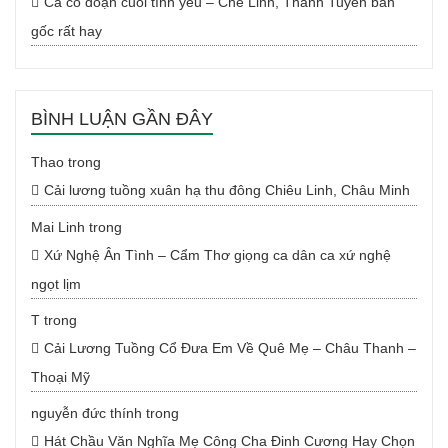
Ca cổ đoạn cuối tình yêu – Chế Linh, Thanh Tuyền bản
gốc rất hay
BÌNH LUẬN GẦN ĐÂY
Thao
trong
Cải lương tuồng xuân hạ thu đông Chiêu Linh, Châu Minh
Mai Linh
trong
Xứ Nghệ Ân Tình – Cẩm Thơ giọng ca dân ca xứ nghệ
ngọt lịm
T
trong
Cải Lương Tuồng Cổ Đưa Em Về Quê Mẹ – Châu Thanh –
Thoại Mỹ
nguyễn đức thính
trong
Hát Chầu Văn Nghĩa Mẹ Công Cha Đinh Cương Hay Chọn