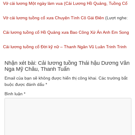
Vở cải lương Một ngày làm vua (Cải Lương Hồ Quảng, Tuồng Cổ
Xưa)
Vở cải lương tuồng cổ xưa Chuyện Tình Cô Gái Điên
(Lượt nghe:
(Lượt nghe: 216)
146)
Cải lương tuồng cổ Hồ Quảng xưa Bao Công Xử Án Anh Em Song
Sinh
Cải lương tuồng cổ Đời kỹ nữ – Thanh Ngân Vũ Luân Trinh Trinh
(Lượt nghe: 228)
Cải Lương Hồ Quảng
Nhận xét bài: Cải lương tuồng Thái hậu Dương Vân
Nga Mỹ Châu, Thanh Tuấn
(Lượt nghe: 157)
Email của bạn sẽ không được hiển thị công khai.
Các trường bắt
buộc được đánh dấu
*
Bình luận
*