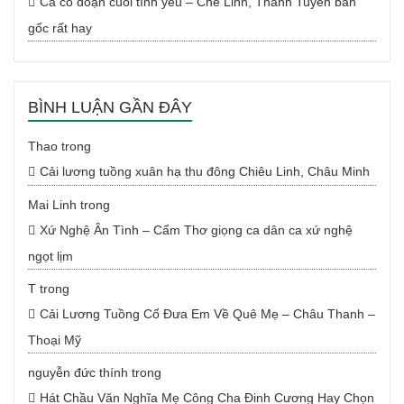
Ca cổ đoạn cuối tình yêu – Chế Linh, Thanh Tuyền bản
gốc rất hay
BÌNH LUẬN GẦN ĐÂY
Thao
trong
Cải lương tuồng xuân hạ thu đông Chiêu Linh, Châu Minh
Mai Linh
trong
Xứ Nghệ Ân Tình – Cẩm Thơ giọng ca dân ca xứ nghệ
ngọt lịm
T
trong
Cải Lương Tuồng Cổ Đưa Em Về Quê Mẹ – Châu Thanh –
Thoại Mỹ
nguyễn đức thính
trong
Hát Chầu Văn Nghĩa Mẹ Công Cha Đinh Cương Hay Chọn