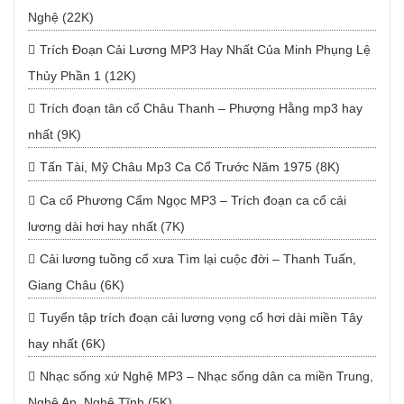
Nghệ (22K)
Trích Đoạn Cải Lương MP3 Hay Nhất Của Minh Phụng Lệ
Thủy Phần 1 (12K)
Trích đoạn tân cổ Châu Thanh – Phượng Hằng mp3 hay
nhất (9K)
Tấn Tài, Mỹ Châu Mp3 Ca Cổ Trước Năm 1975 (8K)
Ca cổ Phương Cẩm Ngọc MP3 – Trích đoạn ca cổ cải
lương dài hơi hay nhất (7K)
Cải lương tuồng cổ xưa Tìm lại cuộc đời – Thanh Tuấn,
Giang Châu (6K)
Tuyển tập trích đoạn cải lương vọng cổ hơi dài miền Tây
hay nhất (6K)
Nhạc sống xứ Nghệ MP3 – Nhạc sống dân ca miền Trung,
Nghệ An, Nghệ Tĩnh (5K)