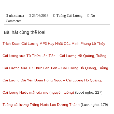
-
nhacdanca
23/06/2018
Tuồng Cải Lương
No
Comments
Bài hát cùng thể loại
Trích Đoạn Cải Lương MP3 Hay Nhất Của Minh Phụng Lệ Thủy
Phần 1
Cải lương xưa Từ Thức Lên Tiên – Cải Lương Hồ Quảng, Tuồng
(Lượt nghe: 11,533)
Cổ
Cải Lương Xưa Từ Thức Lên Tiên – Cải Lương Hồ Quảng, Tuồng
(Lượt nghe: 258)
Cổ
Cải Lương Đãi Yến Đoàn Hồng Ngọc – Cải Lương Hồ Quảng,
(Lượt nghe: 505)
Tuồng Cổ
Cải lương Nước mắt của mẹ (nguyên tuồng)
(Lượt nghe: 227)
(Lượt nghe: 243)
Tuồng cải lương Trăng Nước Lạc Dương Thành
(Lượt nghe: 179)