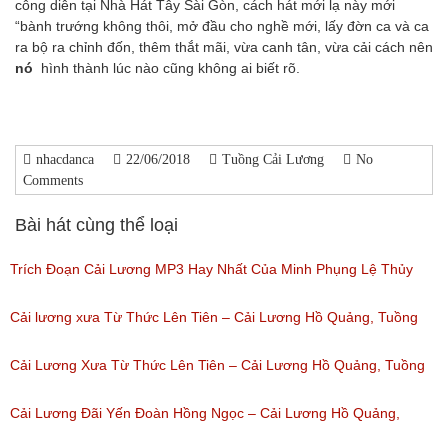
công diễn tại Nhà Hát Tây Sài Gòn, cách hát mới lạ này mới
“bành trướng không thôi, mở đầu cho nghề mới, lấy đờn ca và ca
ra bộ ra chỉnh đốn, thêm thắt mãi, vừa canh tân, vừa cải cách nên
nó
hình thành lúc nào cũng không ai biết rõ.
nhacdanca
22/06/2018
Tuồng Cải Lương
No
Comments
Bài hát cùng thể loại
Trích Đoạn Cải Lương MP3 Hay Nhất Của Minh Phụng Lệ Thủy
Phần 1
Cải lương xưa Từ Thức Lên Tiên – Cải Lương Hồ Quảng, Tuồng
(Lượt nghe: 11,533)
Cổ
Cải Lương Xưa Từ Thức Lên Tiên – Cải Lương Hồ Quảng, Tuồng
(Lượt nghe: 258)
Cổ
Cải Lương Đãi Yến Đoàn Hồng Ngọc – Cải Lương Hồ Quảng,