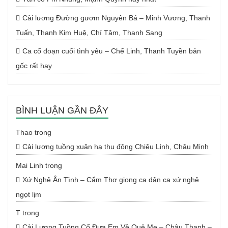
Cải lương Đường gươm Nguyên Bá – Minh Vương, Thanh
Tuấn, Thanh Kim Huệ, Chí Tâm, Thanh Sang
Ca cổ đoạn cuối tình yêu – Chế Linh, Thanh Tuyền bản
gốc rất hay
BÌNH LUẬN GẦN ĐÂY
Thao
trong
Cải lương tuồng xuân hạ thu đông Chiêu Linh, Châu Minh
Mai Linh
trong
Xứ Nghệ Ân Tình – Cẩm Thơ giọng ca dân ca xứ nghệ
ngọt lịm
T
trong
Cải Lương Tuồng Cổ Đưa Em Về Quê Mẹ – Châu Thanh –