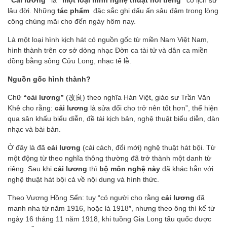
“Cải lương”
là
“một loại hình nghệ thuật nổi tiếng”
có lịch sử
lâu đời. Những
tác phẩm
đặc sắc ghi dấu ấn sâu đậm trong lòng
công chúng mãi cho đến ngày hôm nay.
Là một loại hình kịch hát có nguồn gốc từ miền Nam Việt Nam,
hình thành trên cơ sở dòng nhạc Đờn ca tài tử và dân ca miền
đồng bằng sông Cửu Long, nhạc tế lễ.
Nguồn gốc hình thành?
Chữ
“cải lương”
(改良) theo nghĩa Hán Việt, giáo sư Trần Văn
Khê cho rằng:
cải lương
là sửa đổi cho trở nên tốt hơn”, thể hiện
qua sân khấu biểu diễn, đề tài kịch bản, nghệ thuật biểu diễn, dàn
nhạc và bài bản.
Ở đây là đã
cải lương
(cải cách, đổi mới) nghệ thuật hát bội. Từ
một động từ theo nghĩa thông thường đã trở thành một danh từ
riêng. Sau khi
cải lương
thì
bộ môn nghệ này
đã khác hẳn với
nghệ thuật hát bội cả về nội dung và hình thức.
Theo Vương Hồng Sển: tuy “có người cho rằng
cải lương
đã
manh nha từ năm 1916, hoặc là 1918″, nhưng theo ông thì kể từ
ngày 16 tháng 11 năm 1918, khi tuồng Gia Long tẩu quốc được