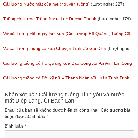
(Lượt nghe: 505)
Tuồng Cổ
Cải lương Nước mắt của mẹ (nguyên tuồng)
(Lượt nghe: 227)
(Lượt nghe: 243)
Tuồng cải lương Trăng Nước Lạc Dương Thành
(Lượt nghe: 179)
Vở cải lương Một ngày làm vua (Cải Lương Hồ Quảng, Tuồng Cổ
Xưa)
Vở cải lương tuồng cổ xưa Chuyện Tình Cô Gái Điên
(Lượt nghe:
(Lượt nghe: 216)
146)
Cải lương tuồng cổ Hồ Quảng xưa Bao Công Xử Án Anh Em Song
Sinh
Cải lương tuồng cổ Đời kỹ nữ – Thanh Ngân Vũ Luân Trinh Trinh
(Lượt nghe: 228)
Cải Lương Hồ Quảng
Nhận xét bài: Cải lương tuồng Tình yêu và nước
mắt Diệp Lang, Út Bạch Lan
(Lượt nghe: 157)
Email của bạn sẽ không được hiển thị công khai.
Các trường bắt
buộc được đánh dấu
*
Bình luận
*