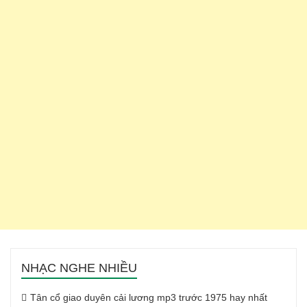
NHẠC NGHE NHIỀU
Tân cổ giao duyên cải lương mp3 trước 1975 hay nhất