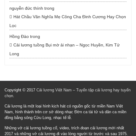
nguyễn đức thính
trong
Hát Chầu Văn Nghĩa Mẹ Công Cha Đinh Cương Hay Chọn
Lọc
Hồng Đào
trong
Cải lương tuồng Bụi mờ ải nhạn – Ngọc Huyền, Kim Tử
Long
Copyright © 2017
Cải lương Việt Nam – Tuyển tập cải lương hay tuyển
chọn
.
Cải lương là một loại hình kịch hát có nguồn gốc từ miền Nam Việt
Nam, hình thành trên cơ sở dòng nhạc Đờn ca tài tử và dân ca miền
đồng bằng sông Cửu Long, nhạc tế lễ.
Những vở cải lương tuồng cổ, video, trích đoạn cải lương mới nhất
2017 và những vở cải lương đi vào lòng người từ trước và sau 1975.