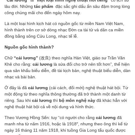
“Cải lương”
là
“một loại hình nghệ thuật nổi tiếng”
có lịch sử
lâu đời. Những
tác phẩm
đặc sắc ghi dấu ấn sâu đậm trong lòng
công chúng mãi cho đến ngày hôm nay.
Là một loại hình kịch hát có nguồn gốc từ miền Nam Việt Nam,
hình thành trên cơ sở dòng nhạc Đờn ca tài tử và dân ca miền
đồng bằng sông Cửu Long, nhạc tế lễ.
Nguồn gốc hình thành?
Chữ
“cải lương”
(改良) theo nghĩa Hán Việt, giáo sư Trần Văn
Khê cho rằng:
cải lương
là sửa đổi cho trở nên tốt hơn”, thể hiện
qua sân khấu biểu diễn, đề tài kịch bản, nghệ thuật biểu diễn, dàn
nhạc và bài bản.
Ở đây là đã
cải lương
(cải cách, đổi mới) nghệ thuật hát bội. Từ
một động từ theo nghĩa thông thường đã trở thành một danh từ
riêng. Sau khi
cải lương
thì
bộ môn nghệ này
đã khác hẳn với
nghệ thuật hát bội cả về nội dung và hình thức.
Theo Vương Hồng Sển: tuy “có người cho rằng
cải lương
đã
manh nha từ năm 1916, hoặc là 1918″, nhưng theo ông thì kể từ
ngày 16 tháng 11 năm 1918, khi tuồng Gia Long tẩu quốc được