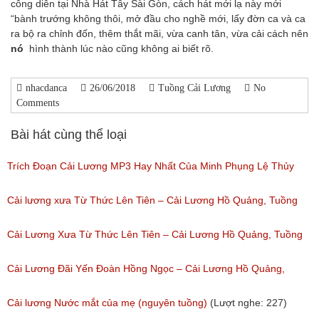
công diễn tại Nhà Hát Tây Sài Gòn, cách hát mới lạ này mới
“bành trướng không thôi, mở đầu cho nghề mới, lấy đờn ca và ca
ra bộ ra chỉnh đốn, thêm thắt mãi, vừa canh tân, vừa cải cách nên
nó
hình thành lúc nào cũng không ai biết rõ.
nhacdanca
26/06/2018
Tuồng Cải Lương
No
Comments
Bài hát cùng thể loại
Trích Đoạn Cải Lương MP3 Hay Nhất Của Minh Phụng Lệ Thủy
Phần 1
Cải lương xưa Từ Thức Lên Tiên – Cải Lương Hồ Quảng, Tuồng
(Lượt nghe: 11,533)
Cổ
Cải Lương Xưa Từ Thức Lên Tiên – Cải Lương Hồ Quảng, Tuồng
(Lượt nghe: 258)
Cổ
Cải Lương Đãi Yến Đoàn Hồng Ngọc – Cải Lương Hồ Quảng,
(Lượt nghe: 505)
Tuồng Cổ
Cải lương Nước mắt của mẹ (nguyên tuồng)
(Lượt nghe: 227)