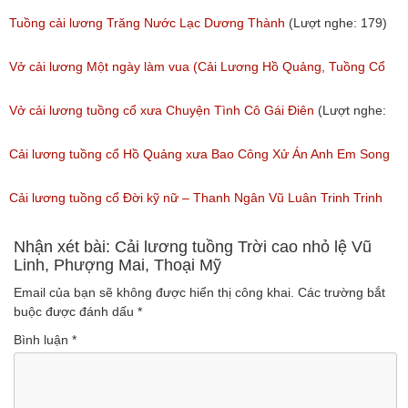
(Lượt nghe: 243)
Tuồng cải lương Trăng Nước Lạc Dương Thành
(Lượt nghe: 179)
Vở cải lương Một ngày làm vua (Cải Lương Hồ Quảng, Tuồng Cổ
Xưa)
Vở cải lương tuồng cổ xưa Chuyện Tình Cô Gái Điên
(Lượt nghe:
(Lượt nghe: 216)
146)
Cải lương tuồng cổ Hồ Quảng xưa Bao Công Xử Án Anh Em Song
Sinh
Cải lương tuồng cổ Đời kỹ nữ – Thanh Ngân Vũ Luân Trinh Trinh
(Lượt nghe: 228)
Cải Lương Hồ Quảng
Nhận xét bài: Cải lương tuồng Trời cao nhỏ lệ Vũ
Linh, Phượng Mai, Thoại Mỹ
(Lượt nghe: 157)
Email của bạn sẽ không được hiển thị công khai.
Các trường bắt
buộc được đánh dấu
*
Bình luận
*