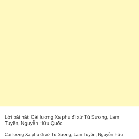
Lời bài hát: Cải lương Xa phu đi xứ Tú Sương, Lam
Tuyền, Nguyễn Hữu Quốc
Cải lương Xa phu đi xứ Tú Sương, Lam Tuyền, Nguyễn Hữu