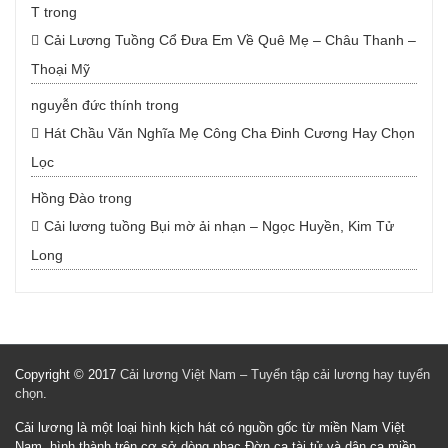
T
trong
Cải Lương Tuồng Cổ Đưa Em Về Quê Mẹ – Châu Thanh –
Thoại Mỹ
nguyễn đức thính
trong
Hát Chầu Văn Nghĩa Mẹ Công Cha Đinh Cương Hay Chọn
Lọc
Hồng Đào
trong
Cải lương tuồng Bụi mờ ải nhạn – Ngọc Huyền, Kim Tử
Long
Copyright © 2017
Cải lương Việt Nam – Tuyển tập cải lương hay tuyển
chọn
.
Cải lương là một loại hình kịch hát có nguồn gốc từ miền Nam Việt
Nam, hình thành trên cơ sở dòng nhạc Đờn ca tài tử và dân ca miền