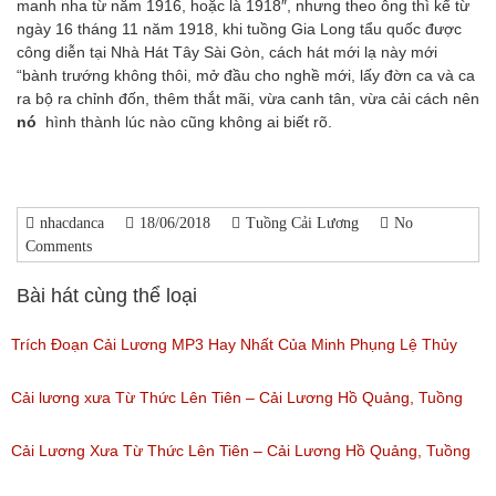
manh nha từ năm 1916, hoặc là 1918″, nhưng theo ông thì kể từ
ngày 16 tháng 11 năm 1918, khi tuồng Gia Long tẩu quốc được
công diễn tại Nhà Hát Tây Sài Gòn, cách hát mới lạ này mới
“bành trướng không thôi, mở đầu cho nghề mới, lấy đờn ca và ca
ra bộ ra chỉnh đốn, thêm thắt mãi, vừa canh tân, vừa cải cách nên
nó
hình thành lúc nào cũng không ai biết rõ.
nhacdanca
18/06/2018
Tuồng Cải Lương
No
Comments
Bài hát cùng thể loại
Trích Đoạn Cải Lương MP3 Hay Nhất Của Minh Phụng Lệ Thủy
Phần 1
Cải lương xưa Từ Thức Lên Tiên – Cải Lương Hồ Quảng, Tuồng
(Lượt nghe: 11,534)
Cổ
Cải Lương Xưa Từ Thức Lên Tiên – Cải Lương Hồ Quảng, Tuồng