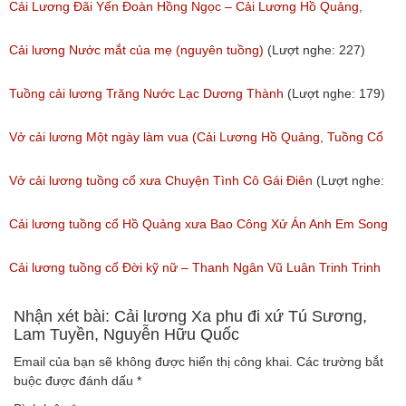
(Lượt nghe: 258)
Cổ
Cải Lương Đãi Yến Đoàn Hồng Ngọc – Cải Lương Hồ Quảng,
(Lượt nghe: 505)
Tuồng Cổ
Cải lương Nước mắt của mẹ (nguyên tuồng)
(Lượt nghe: 227)
(Lượt nghe: 243)
Tuồng cải lương Trăng Nước Lạc Dương Thành
(Lượt nghe: 179)
Vở cải lương Một ngày làm vua (Cải Lương Hồ Quảng, Tuồng Cổ
Xưa)
Vở cải lương tuồng cổ xưa Chuyện Tình Cô Gái Điên
(Lượt nghe:
(Lượt nghe: 216)
146)
Cải lương tuồng cổ Hồ Quảng xưa Bao Công Xử Án Anh Em Song
Sinh
Cải lương tuồng cổ Đời kỹ nữ – Thanh Ngân Vũ Luân Trinh Trinh
(Lượt nghe: 228)
Cải Lương Hồ Quảng
Nhận xét bài: Cải lương Xa phu đi xứ Tú Sương,
Lam Tuyền, Nguyễn Hữu Quốc
(Lượt nghe: 157)
Email của bạn sẽ không được hiển thị công khai.
Các trường bắt
buộc được đánh dấu
*