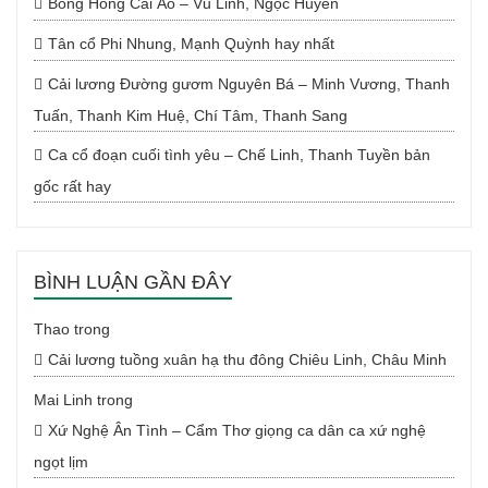
Bông Hồng Cài Áo – Vũ Linh, Ngọc Huyền
Tân cổ Phi Nhung, Mạnh Quỳnh hay nhất
Cải lương Đường gươm Nguyên Bá – Minh Vương, Thanh
Tuấn, Thanh Kim Huệ, Chí Tâm, Thanh Sang
Ca cổ đoạn cuối tình yêu – Chế Linh, Thanh Tuyền bản
gốc rất hay
BÌNH LUẬN GẦN ĐÂY
Thao
trong
Cải lương tuồng xuân hạ thu đông Chiêu Linh, Châu Minh
Mai Linh
trong
Xứ Nghệ Ân Tình – Cẩm Thơ giọng ca dân ca xứ nghệ
ngọt lịm