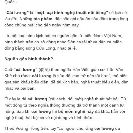
Quốc -
“Cải lương”
là
“một loại hình nghệ thuật nổi tiếng”
có lịch sử
lâu đời. Những
tác phẩm
đặc sắc ghi dấu ấn sâu đậm trong lòng
công chúng mãi cho đến ngày hôm nay.
Là một loại hình kịch hát có nguồn gốc từ miền Nam Việt Nam,
hình thành trên cơ sở dòng nhạc Đờn ca tài tử và dân ca miền
đồng bằng sông Cửu Long, nhạc tế lễ.
Nguồn gốc hình thành?
Chữ
“cải lương”
(改良) theo nghĩa Hán Việt, giáo sư Trần Văn
Khê cho rằng:
cải lương
là sửa đổi cho trở nên tốt hơn”, thể hiện
qua sân khấu biểu diễn, đề tài kịch bản, nghệ thuật biểu diễn, dàn
nhạc và bài bản.
Ở đây là đã
cải lương
(cải cách, đổi mới) nghệ thuật hát bội. Từ
một động từ theo nghĩa thông thường đã trở thành một danh từ
riêng. Sau khi
cải lương
thì
bộ môn nghệ này
đã khác hẳn với
nghệ thuật hát bội cả về nội dung và hình thức.
Theo Vương Hồng Sển: tuy “có người cho rằng
cải lương
đã