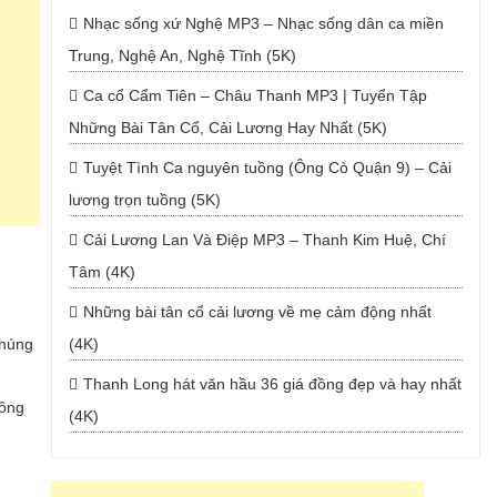
Nhạc sống xứ Nghệ MP3 – Nhạc sống dân ca miền
Trung, Nghệ An, Nghệ Tĩnh (5K)
Ca cổ Cẩm Tiên – Châu Thanh MP3 | Tuyển Tập
Những Bài Tân Cổ, Cải Lương Hay Nhất (5K)
Tuyệt Tình Ca nguyên tuồng (Ông Cò Quận 9) – Cải
lương trọn tuồng (5K)
Cải Lương Lan Và Điệp MP3 – Thanh Kim Huệ, Chí
Tâm (4K)
Những bài tân cổ cải lương về mẹ cảm động nhất
chúng
(4K)
Thanh Long hát văn hầu 36 giá đồng đẹp và hay nhất
sông
(4K)