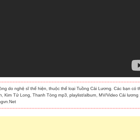
ng do nghệ sĩ thể hiện, thuộc thể loại Tuồng Cải Lương. Các bạn có t
inh, Kim Tử Long, Thanh Tòng mp3, playlist/album, MV/Video Cải lương
ngvn.Net