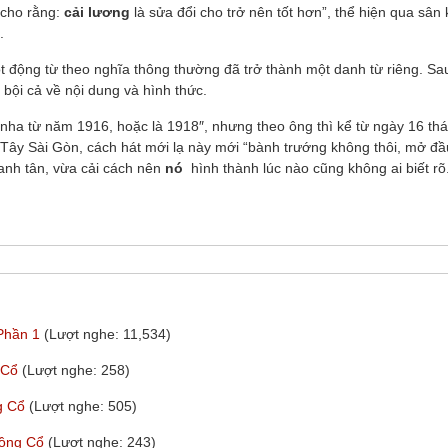
 cho rằng:
cải lương
là sửa đổi cho trở nên tốt hơn”, thể hiện qua sân
.
ột động từ theo nghĩa thông thường đã trở thành một danh từ riêng. Sa
 bội cả về nội dung và hình thức.
ha từ năm 1916, hoặc là 1918″, nhưng theo ông thì kể từ ngày 16 th
 Tây Sài Gòn, cách hát mới lạ này mới “bành trướng không thôi, mở đầ
canh tân, vừa cải cách nên
nó
hình thành lúc nào cũng không ai biết rõ
 Phần 1
(Lượt nghe: 11,534)
g Cổ
(Lượt nghe: 258)
ng Cổ
(Lượt nghe: 505)
uồng Cổ
(Lượt nghe: 243)