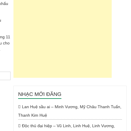
 khấu
u
áng 11
u cho
.
NHẠC MỚI ĐĂNG
Lan Huệ sầu ai – Minh Vương, Mỹ Châu Thanh Tuấn,
Thanh Kim Huệ
Độc thủ đại hiệp – Vũ Linh, Linh Huệ, Linh Vương,