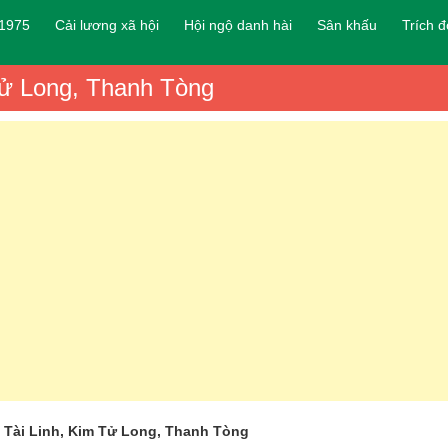
 1975
Cải lương xã hội
Hội ngộ danh hài
Sân khấu
Trích 
 Tử Long, Thanh Tòng
ỉ Tài Linh, Kim Tử Long, Thanh Tòng