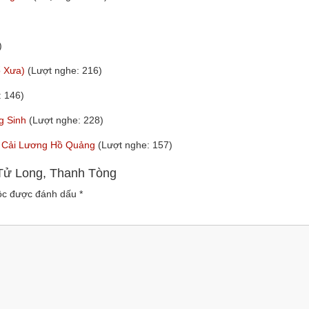
)
ổ Xưa)
(Lượt nghe: 216)
: 146)
g Sinh
(Lượt nghe: 228)
nh Cải Lương Hồ Quảng
(Lượt nghe: 157)
m Tử Long, Thanh Tòng
uộc được đánh dấu
*