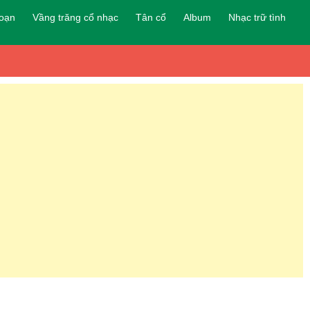
đoạn
Vầng trăng cổ nhạc
Tân cổ
Album
Nhạc trữ tình