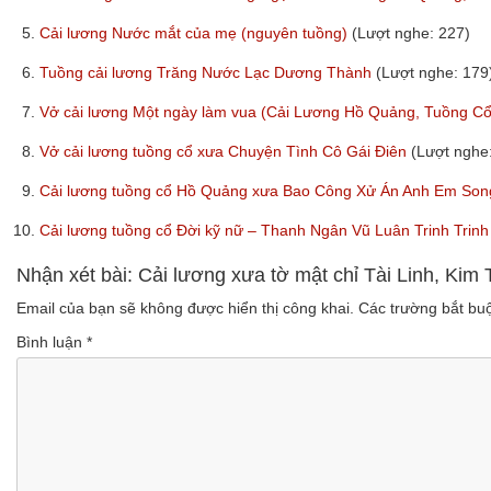
5.
Cải lương Nước mắt của mẹ (nguyên tuồng)
(Lượt nghe: 227)
6.
Tuồng cải lương Trăng Nước Lạc Dương Thành
(Lượt nghe: 179
7.
Vở cải lương Một ngày làm vua (Cải Lương Hồ Quảng, Tuồng C
8.
Vở cải lương tuồng cổ xưa Chuyện Tình Cô Gái Điên
(Lượt nghe
9.
Cải lương tuồng cổ Hồ Quảng xưa Bao Công Xử Án Anh Em Son
10.
Cải lương tuồng cổ Đời kỹ nữ – Thanh Ngân Vũ Luân Trinh Tri
Nhận xét bài: Cải lương xưa tờ mật chỉ Tài Linh, Ki
Email của bạn sẽ không được hiển thị công khai.
Các trường bắt b
Bình luận
*