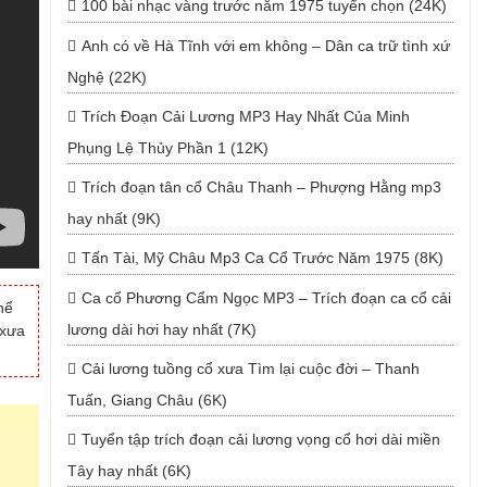
100 bài nhạc vàng trước năm 1975 tuyển chọn (24K)
Anh có về Hà Tĩnh với em không – Dân ca trữ tình xứ
Nghệ (22K)
Trích Đoạn Cải Lương MP3 Hay Nhất Của Minh
Phụng Lệ Thủy Phần 1 (12K)
Trích đoạn tân cổ Châu Thanh – Phượng Hằng mp3
hay nhất (9K)
Tấn Tài, Mỹ Châu Mp3 Ca Cổ Trước Năm 1975 (8K)
Ca cổ Phương Cẩm Ngọc MP3 – Trích đoạn ca cổ cải
hể
lương dài hơi hay nhất (7K)
 xưa
Cải lương tuồng cổ xưa Tìm lại cuộc đời – Thanh
Tuấn, Giang Châu (6K)
Tuyển tập trích đoạn cải lương vọng cổ hơi dài miền
Tây hay nhất (6K)