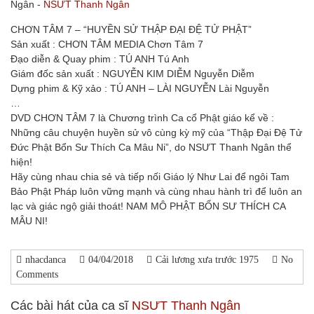
Ngân -
NSƯT Thanh Ngân
CHƠN TÂM 7 – “HUYỀN SỬ THẬP ĐẠI ĐỆ TỬ PHẬT”
Sản xuất : CHƠN TÂM MEDIA Chơn Tâm 7
Đạo diễn & Quay phim : TÚ ANH Tú Anh
Giám đốc sản xuất : NGUYỄN KIM DIỄM Nguyễn Diễm
Dựng phim & Kỹ xảo : TÚ ANH – LÀI NGUYỄN Lài Nguyễn
…
DVD CHƠN TÂM 7 là Chương trình Ca cổ Phật giáo kể về :
Những câu chuyện huyền sử vô cùng kỳ mỹ của “Thập Đại Đệ Tử
Đức Phật Bổn Sư Thích Ca Mâu Ni”, do NSƯT Thanh Ngân thể
hiện!
Hãy cùng nhau chia sẻ và tiếp nối Giáo lý Như Lai để ngôi Tam
Bảo Phật Pháp luôn vững mạnh và cùng nhau hành trì để luôn an
lạc và giác ngộ giải thoát! NAM MÔ PHẬT BỔN SƯ THÍCH CA
MÂU NI!
nhacdanca
04/04/2018
Cải lương xưa trước 1975
No
Comments
Các bài hát của ca sĩ
NSƯT Thanh Ngân