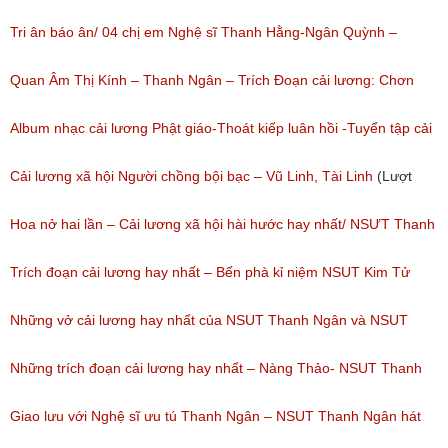
Tri ân báo ân/ 04 chị em Nghệ sĩ Thanh Hằng-Ngân Quỳnh –
Thanh Ngọc – NSƯT Thanh Ngân
Quan Âm Thị Kính – Thanh Ngân – Trích Đoạn cải lương: Chơn
(Lượt nghe: 527)
Tâm 6
Album nhạc cải lương Phật giáo-Thoát kiếp luân hồi -Tuyển tập cải
(Lượt nghe: 622)
lương NSUT Thanh Ngân hay nhất
Cải lương xã hội Người chồng bội bạc – Vũ Linh, Tài Linh
(Lượt
(Lượt nghe: 606)
nghe: 475)
Hoa nở hai lần – Cải lương xã hội hài hước hay nhất/ NSƯT Thanh
Ngân, NSƯT Vũ Linh
Trích đoạn cải lương hay nhất – Bến phà kỉ niệm NSUT Kim Tử
(Lượt nghe: 191)
Long, NSUT Thanh Ngân/ Chương trình Hội Ngộ Danh Hài tập 08(
Những vở cải lương hay nhất của NSUT Thanh Ngân và NSUT
ngày 18/02/2017)
Trọng Phúc
Những trích đoạn cải lương hay nhất – Nàng Thảo- NSUT Thanh
(Lượt nghe: 94)
(Lượt nghe: 217)
Ngân
Giao lưu với Nghệ sĩ ưu tú Thanh Ngân – NSUT Thanh Ngân hát