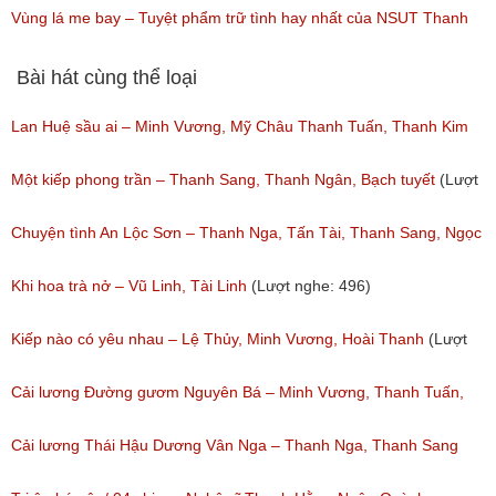
(Lượt nghe: 149)
Bolero
Vùng lá me bay – Tuyệt phẩm trữ tình hay nhất của NSUT Thanh
(Lượt nghe: 80)
Ngân,Thanh Hằng,Ngân Quỳnh
Bài hát cùng thể loại
(Lượt nghe: 111)
Lan Huệ sầu ai – Minh Vương, Mỹ Châu Thanh Tuấn, Thanh Kim
Huệ
Một kiếp phong trần – Thanh Sang, Thanh Ngân, Bạch tuyết
(Lượt
(Lượt nghe: 2,626)
nghe: 925)
Chuyện tình An Lộc Sơn – Thanh Nga, Tấn Tài, Thanh Sang, Ngọc
Giàu
Khi hoa trà nở – Vũ Linh, Tài Linh
(Lượt nghe: 496)
(Lượt nghe: 1,251)
Kiếp nào có yêu nhau – Lệ Thủy, Minh Vương, Hoài Thanh
(Lượt
nghe: 1,060)
Cải lương Đường gươm Nguyên Bá – Minh Vương, Thanh Tuấn,
Thanh Kim Huệ, Chí Tâm, Thanh Sang
Cải lương Thái Hậu Dương Vân Nga – Thanh Nga, Thanh Sang