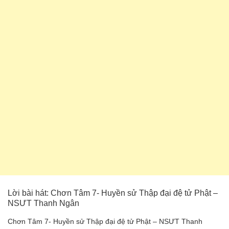
Lời bài hát: Chơn Tâm 7- Huyền sử Thập đại đệ tử Phật –
NSƯT Thanh Ngân
Chơn Tâm 7- Huyền sử Thập đại đệ tử Phật – NSƯT Thanh