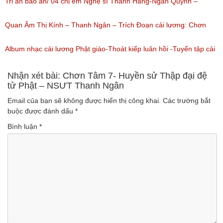
(Lượt nghe: 1,226)
nguyên tuồng
Tri ân báo ân/ 04 chị em Nghệ sĩ Thanh Hằng-Ngân Quỳnh –
(Lượt nghe: 865)
Thanh Ngọc – NSƯT Thanh Ngân
Quan Âm Thị Kính – Thanh Ngân – Trích Đoạn cải lương: Chơn
(Lượt nghe: 527)
Tâm 6
Album nhạc cải lương Phật giáo-Thoát kiếp luân hồi -Tuyển tập cải
(Lượt nghe: 622)
lương NSUT Thanh Ngân hay nhất
Nhận xét bài: Chơn Tâm 7- Huyền sử Thập đại đệ
tử Phật – NSƯT Thanh Ngân
(Lượt nghe: 606)
Email của bạn sẽ không được hiển thị công khai.
Các trường bắt
buộc được đánh dấu
*
Bình luận
*