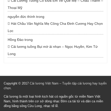
Cải Lương Tuồng Cổ Đưa Em Về Quê Mẹ – Châu Thanh –
Thoại Mỹ
nguyễn đức thính
trong
Hát Chầu Văn Nghĩa Mẹ Công Cha Đinh Cương Hay Chọn
Lọc
Hồng Đào
trong
Cải lương tuồng Bụi mờ ải nhạn – Ngọc Huyền, Kim Tử
Long
Copyright © 2017
Cải lương Việt Nam – Tuyển tập cải lương hay tuyển
chọn
.
Cải lương là một loại hình kịch hát có nguồn gốc từ miền Nam Việt
Nam, hình thành trên cơ sở dòng nhạc Đờn ca tài tử và dân ca miền
đồng bằng sông Cửu Long, nhạc tế lễ.