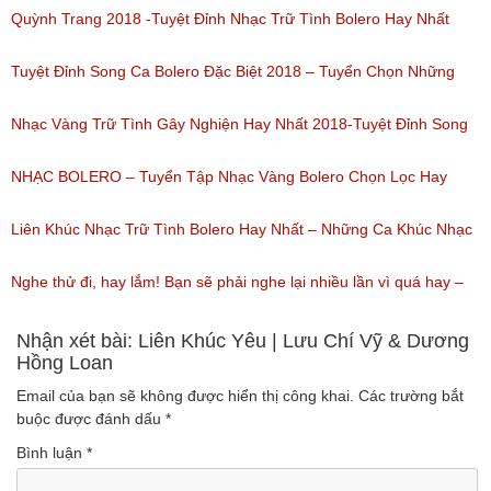
(Lượt nghe: 80)
miền tây hay nhất
Quỳnh Trang 2018 -Tuyệt Đỉnh Nhạc Trữ Tình Bolero Hay Nhất
(Lượt nghe: 184)
Của Quỳnh Trang 2018
Tuyệt Đỉnh Song Ca Bolero Đặc Biệt 2018 – Tuyển Chọn Những
(Lượt nghe: 155)
Bài Hát Song Ca Nhạc Vàng Bolero Hay Nhất
Nhạc Vàng Trữ Tình Gây Nghiện Hay Nhất 2018-Tuyệt Đỉnh Song
(Lượt nghe: 218)
Ca Thiên Quang Quỳnh Trang Ngọt Ngào
NHẠC BOLERO – Tuyển Tập Nhạc Vàng Bolero Chọn Lọc Hay
(Lượt nghe: 219)
Nhất / Tuyệt Đỉnh Bolero
Liên Khúc Nhạc Trữ Tình Bolero Hay Nhất – Những Ca Khúc Nhạc
(Lượt nghe: 99)
Vàng Trữ Tình Hay Nhất 2018
Nghe thử đi, hay lắm! Bạn sẽ phải nghe lại nhiều lần vì quá hay –
(Lượt nghe: 75)
Nhạc miền Tây đặc sắc
Nhận xét bài: Liên Khúc Yêu | Lưu Chí Vỹ & Dương
Hồng Loan
(Lượt nghe: 46)
Email của bạn sẽ không được hiển thị công khai.
Các trường bắt
buộc được đánh dấu
*
Bình luận
*