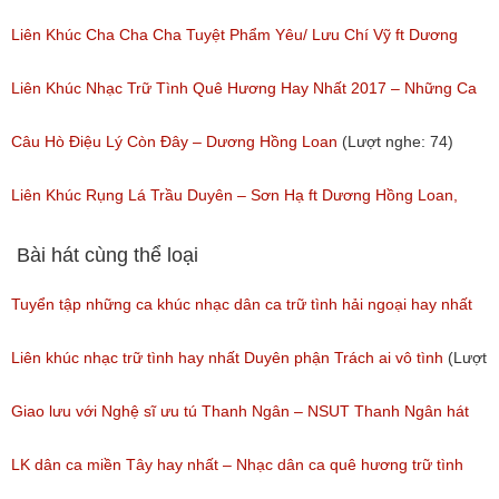
nghe: 80)
Liên Khúc Cha Cha Cha Tuyệt Phẩm Yêu/ Lưu Chí Vỹ ft Dương
Hồng Loan
Liên Khúc Nhạc Trữ Tình Quê Hương Hay Nhất 2017 – Những Ca
(Lượt nghe: 119)
Khúc Trữ Tình Dương Hồng Loan Hay Nhất
Câu Hò Điệu Lý Còn Đây – Dương Hồng Loan
(Lượt nghe: 74)
(Lượt nghe: 67)
Liên Khúc Rụng Lá Trầu Duyên – Sơn Hạ ft Dương Hồng Loan,
Trần Nhật Quang
Bài hát cùng thể loại
(Lượt nghe: 74)
Tuyển tập những ca khúc nhạc dân ca trữ tình hải ngoại hay nhất
(Lượt nghe: 277)
Liên khúc nhạc trữ tình hay nhất Duyên phận Trách ai vô tình
(Lượt
nghe: 193)
Giao lưu với Nghệ sĩ ưu tú Thanh Ngân – NSUT Thanh Ngân hát
Bolero
LK dân ca miền Tây hay nhất – Nhạc dân ca quê hương trữ tình