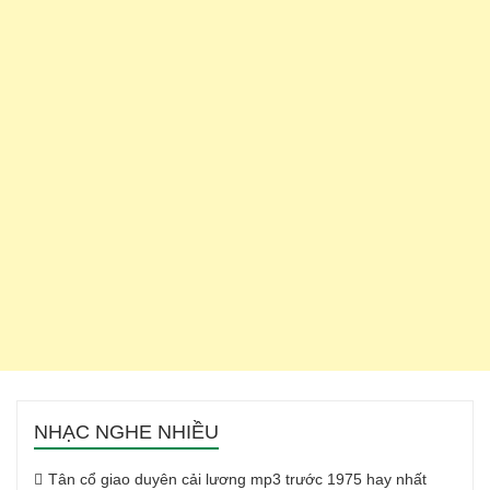
NHẠC NGHE NHIỀU
Tân cổ giao duyên cải lương mp3 trước 1975 hay nhất