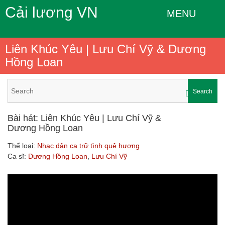
Cải lương VN
MENU
Liên Khúc Yêu | Lưu Chí Vỹ & Dương
Hồng Loan
Search
Bài hát: Liên Khúc Yêu | Lưu Chí Vỹ &
Dương Hồng Loan
Thể loại:
Nhạc dân ca trữ tình quê hương
Ca sĩ:
Dương Hồng Loan
,
Lưu Chí Vỹ