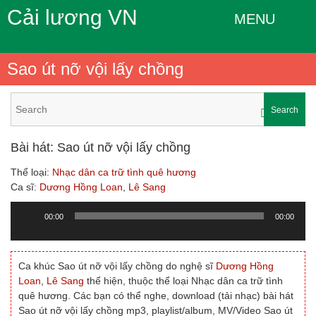
Cải lương VN
MENU
Sao út nỡ vội lấy chồng
Search
Bài hát: Sao út nỡ vội lấy chồng
Thể loại:
Nhạc dân ca trữ tình quê hương
Ca sĩ:
Dương Hồng Loan
,
Lê Sang
00:00
00:00
Trình
chơi
Audio
Ca khúc Sao út nỡ vội lấy chồng do nghệ sĩ
Dương Hồng
Loan
,
Lê Sang
thể hiện, thuộc thể loại Nhạc dân ca trữ tình
quê hương. Các bạn có thể nghe, download (tải nhạc) bài hát
Sao út nỡ vội lấy chồng mp3, playlist/album, MV/Video Sao út