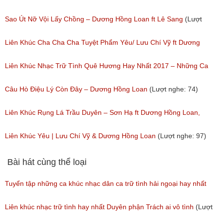
Sao Út Nỡ Vội Lấy Chồng – Dương Hồng Loan ft Lê Sang
(Lượt
nghe: 80)
Liên Khúc Cha Cha Cha Tuyệt Phẩm Yêu/ Lưu Chí Vỹ ft Dương
Hồng Loan
Liên Khúc Nhạc Trữ Tình Quê Hương Hay Nhất 2017 – Những Ca
(Lượt nghe: 118)
Khúc Trữ Tình Dương Hồng Loan Hay Nhất
Câu Hò Điệu Lý Còn Đây – Dương Hồng Loan
(Lượt nghe: 74)
(Lượt nghe: 67)
Liên Khúc Rụng Lá Trầu Duyên – Sơn Hạ ft Dương Hồng Loan,
Trần Nhật Quang
Liên Khúc Yêu | Lưu Chí Vỹ & Dương Hồng Loan
(Lượt nghe: 97)
(Lượt nghe: 74)
Bài hát cùng thể loại
Tuyển tập những ca khúc nhạc dân ca trữ tình hải ngoại hay nhất
(Lượt nghe: 277)
Liên khúc nhạc trữ tình hay nhất Duyên phận Trách ai vô tình
(Lượt