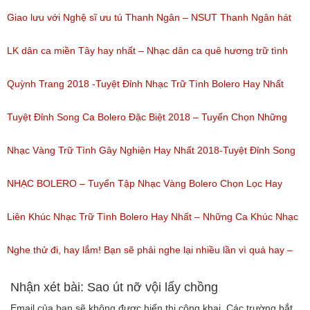
nghe: 193)
Giao lưu với Nghệ sĩ ưu tú Thanh Ngân – NSUT Thanh Ngân hát
Bolero
LK dân ca miền Tây hay nhất – Nhạc dân ca quê hương trữ tình
(Lượt nghe: 80)
miền tây hay nhất
Quỳnh Trang 2018 -Tuyệt Đỉnh Nhạc Trữ Tình Bolero Hay Nhất
(Lượt nghe: 184)
Của Quỳnh Trang 2018
Tuyệt Đỉnh Song Ca Bolero Đặc Biệt 2018 – Tuyển Chọn Những
(Lượt nghe: 155)
Bài Hát Song Ca Nhạc Vàng Bolero Hay Nhất
Nhạc Vàng Trữ Tình Gây Nghiện Hay Nhất 2018-Tuyệt Đỉnh Song
(Lượt nghe: 218)
Ca Thiên Quang Quỳnh Trang Ngọt Ngào
NHẠC BOLERO – Tuyển Tập Nhạc Vàng Bolero Chọn Lọc Hay
(Lượt nghe: 219)
Nhất / Tuyệt Đỉnh Bolero
Liên Khúc Nhạc Trữ Tình Bolero Hay Nhất – Những Ca Khúc Nhạc
(Lượt nghe: 99)
Vàng Trữ Tình Hay Nhất 2018
Nghe thử đi, hay lắm! Bạn sẽ phải nghe lại nhiều lần vì quá hay –
(Lượt nghe: 75)
Nhạc miền Tây đặc sắc
Nhận xét bài: Sao út nỡ vội lấy chồng
Email của bạn sẽ không được hiển thị công khai.
Các trường bắt