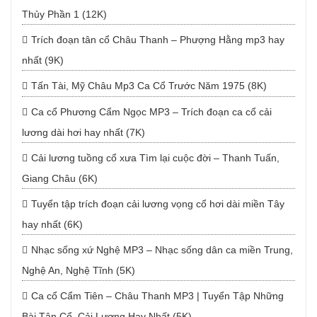
Thủy Phần 1 (12K)
Trích đoạn tân cổ Châu Thanh – Phượng Hằng mp3 hay
nhất (9K)
Tấn Tài, Mỹ Châu Mp3 Ca Cổ Trước Năm 1975 (8K)
Ca cổ Phương Cẩm Ngọc MP3 – Trích đoạn ca cổ cải
lương dài hơi hay nhất (7K)
Cải lương tuồng cổ xưa Tìm lại cuộc đời – Thanh Tuấn,
Giang Châu (6K)
Tuyển tập trích đoạn cải lương vọng cổ hơi dài miền Tây
hay nhất (6K)
Nhạc sống xứ Nghệ MP3 – Nhạc sống dân ca miền Trung,
Nghệ An, Nghệ Tĩnh (5K)
Ca cổ Cẩm Tiên – Châu Thanh MP3 | Tuyển Tập Những
Bài Tân Cổ, Cải Lương Hay Nhất (5K)