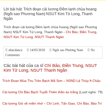
Lời bài hát: Trích đoạn cải lương Đêm lạnh chùa hoang
(Ngôi sao Phương Nam) NSUT Kim Tử Long, Thanh
Ngân
Trích đoạn cải lương Đêm lạnh chùa hoang (Ngôi sao Phương
Nam) NSUT Kim Tử Long, Thanh Ngân -
Chí Bảo
,
Điền Trung
,
NSUT Kim Tử Long
,
NSƯT Thanh Ngân
nhacdanca
14/05/2018
Ngôi sao Phương Nam
No
Comments
Các bài hát của ca sĩ
Chí Bảo
,
Điền Trung
,
NSUT
Kim Tử Long
,
NSƯT Thanh Ngân
Trích Đoạn Mùa Thu Trên Bạch Mã Sơn – NSND Lệ Thủy ft Châu
Thanh, Tô Châu, Chí Bảo
Cải lương Chi Bảo Bạch Tuyết Thiên thần áo trắng
(Lượt nghe: 79)
(Lượt nghe: 719)
Cải lương Gió về miền nhớ – Chí Linh, Tấn Giao, Chí Bảo, Bảo Trí