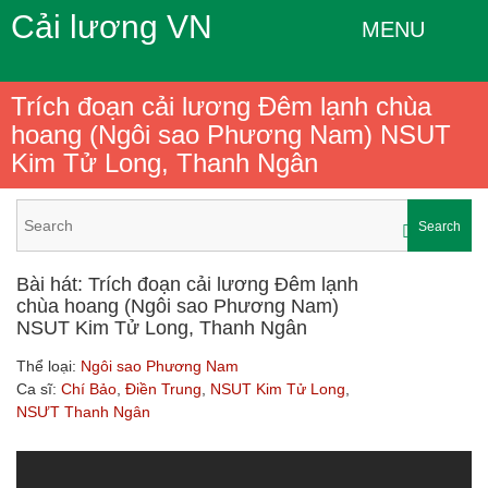
Cải lương VN
MENU
Trích đoạn cải lương Đêm lạnh chùa
hoang (Ngôi sao Phương Nam) NSUT
Kim Tử Long, Thanh Ngân
Search
Bài hát: Trích đoạn cải lương Đêm lạnh
chùa hoang (Ngôi sao Phương Nam)
NSUT Kim Tử Long, Thanh Ngân
Thể loại:
Ngôi sao Phương Nam
Ca sĩ:
Chí Bảo
,
Điền Trung
,
NSUT Kim Tử Long
,
NSƯT Thanh Ngân