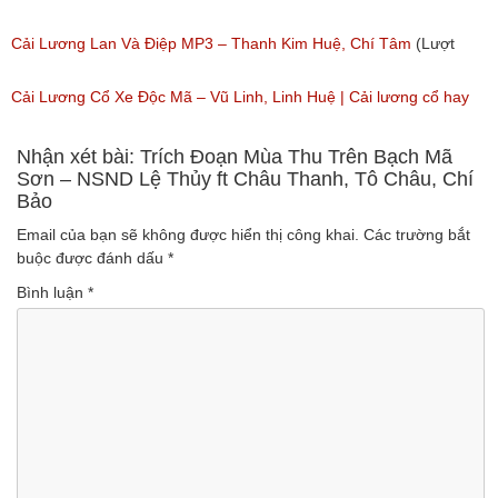
(Lượt nghe: 1,213)
Phụng, Minh Châu
Cải Lương Lan Và Điệp MP3 – Thanh Kim Huệ, Chí Tâm
(Lượt
(Lượt nghe: 517)
nghe: 4,352)
Cải Lương Cổ Xe Độc Mã – Vũ Linh, Linh Huệ | Cải lương cổ hay
nhất
Nhận xét bài: Trích Đoạn Mùa Thu Trên Bạch Mã
Sơn – NSND Lệ Thủy ft Châu Thanh, Tô Châu, Chí
Bảo
(Lượt nghe: 1,347)
Email của bạn sẽ không được hiển thị công khai.
Các trường bắt
buộc được đánh dấu
*
Bình luận
*