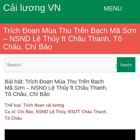
Cải lương VN
MENU
Trích Đoạn Mùa Thu Trên Bạch Mã Sơn
– NSND Lệ Thủy ft Châu Thanh, Tô
Châu, Chí Bảo
Search
Bài hát: Trích Đoạn Mùa Thu Trên Bạch
Mã Sơn – NSND Lệ Thủy ft Châu Thanh,
Tô Châu, Chí Bảo
Thể loại:
Trích đoạn cải lương
Ca sĩ:
Chí Bảo
,
NSND Lệ Thủy
,
NSƯT Châu Thanh
,
Tô Châu