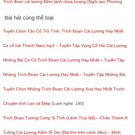
(Lượt nghe: 58)
Trích đoạn cải lương Đêm lạnh chùa hoang (Ngôi sao Phương
Nam) NSUT Kim Tử Long, Thanh Ngân
Bài hát cùng thể loại
(Lượt nghe: 157)
Tuyển Chọn Tân Cổ Trữ Tình, Trích Đoạn Cải Lương Hay Nhất
Của Nhiều Nghệ Sĩ Nổi Tiếng Đặc Sắc Nhất
Ca cổ hài Thanh Nam mp3 – Tuyển Tập Vọng Cổ Hài Cải Lương,
(Lượt nghe: 213)
Tân Cổ Xưa Hay Nhất Của Thanh Nam
Những Bài Ca Cổ Trích Đoạn Cải Lương Hay Nhất – Tuyển Tập
(Lượt nghe: 1,083)
Những Bài Ca Cổ Hay Của Tấn Tài
Những Trích Đoạn Cải Lương Hay Nhất – Tuyển Tập Những Bài
(Lượt nghe: 303)
Tân Cổ Cải Lương Đặc Sắc
Tuyển Chọn Những Trích Đoạn Cải Lương Xưa Hay Nhất Trước
(Lượt nghe: 150)
Năm 1975
Chuyện tình Lan và Điệp
(Lượt nghe: 140)
(Lượt nghe: 426)
Trích Đoạn Tướng Cướp Si Tình (Lệnh Truy Nã) – Châu Thanh ft
Cẩm Tiên, Hồng Yến
Tuồng Cải Lương Kiếm Sĩ Dơi (Bài thơ trên cánh diều) – Minh