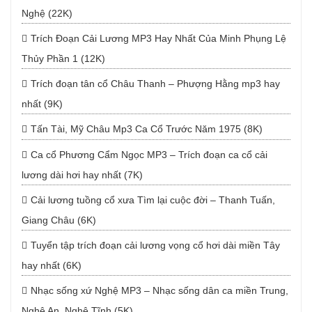
Nghệ (22K)
Trích Đoạn Cải Lương MP3 Hay Nhất Của Minh Phụng Lệ
Thủy Phần 1 (12K)
Trích đoạn tân cổ Châu Thanh – Phượng Hằng mp3 hay
nhất (9K)
Tấn Tài, Mỹ Châu Mp3 Ca Cổ Trước Năm 1975 (8K)
Ca cổ Phương Cẩm Ngọc MP3 – Trích đoạn ca cổ cải
lương dài hơi hay nhất (7K)
Cải lương tuồng cổ xưa Tìm lại cuộc đời – Thanh Tuấn,
Giang Châu (6K)
Tuyển tập trích đoạn cải lương vọng cổ hơi dài miền Tây
hay nhất (6K)
Nhạc sống xứ Nghệ MP3 – Nhạc sống dân ca miền Trung,
Nghệ An, Nghệ Tĩnh (5K)