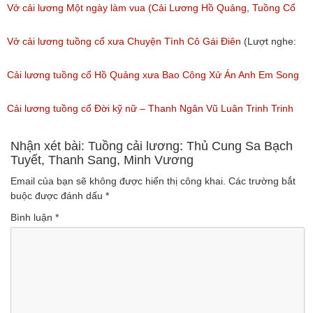
Vở cải lương Một ngày làm vua (Cải Lương Hồ Quảng, Tuồng Cổ
Xưa)
Vở cải lương tuồng cổ xưa Chuyện Tình Cô Gái Điên
(Lượt nghe:
(Lượt nghe: 216)
146)
Cải lương tuồng cổ Hồ Quảng xưa Bao Công Xử Án Anh Em Song
Sinh
Cải lương tuồng cổ Đời kỹ nữ – Thanh Ngân Vũ Luân Trinh Trinh
(Lượt nghe: 229)
Cải Lương Hồ Quảng
Nhận xét bài: Tuồng cải lương: Thủ Cung Sa Bạch
Tuyết, Thanh Sang, Minh Vương
(Lượt nghe: 157)
Email của bạn sẽ không được hiển thị công khai.
Các trường bắt
buộc được đánh dấu
*
Bình luận
*