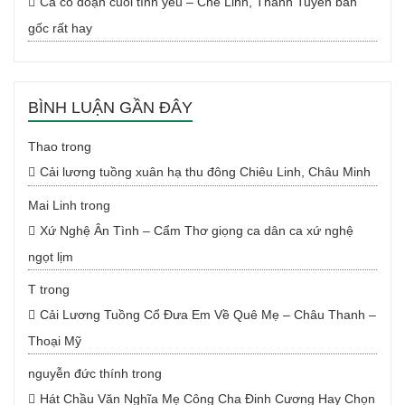
Ca cổ đoạn cuối tình yêu – Chế Linh, Thanh Tuyền bản
gốc rất hay
BÌNH LUẬN GẦN ĐÂY
Thao
trong
Cải lương tuồng xuân hạ thu đông Chiêu Linh, Châu Minh
Mai Linh
trong
Xứ Nghệ Ân Tình – Cẩm Thơ giọng ca dân ca xứ nghệ
ngọt lịm
T
trong
Cải Lương Tuồng Cổ Đưa Em Về Quê Mẹ – Châu Thanh –
Thoại Mỹ
nguyễn đức thính
trong
Hát Chầu Văn Nghĩa Mẹ Công Cha Đinh Cương Hay Chọn