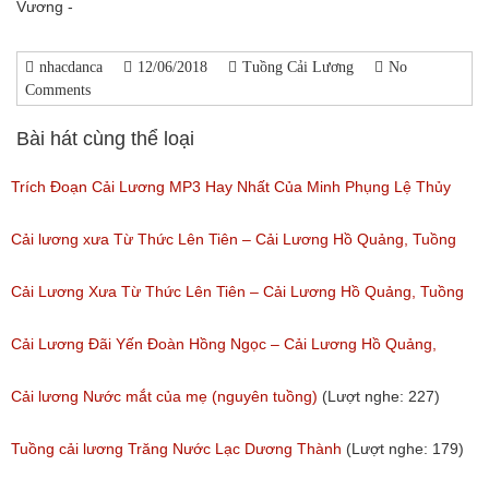
Vương -
nhacdanca
12/06/2018
Tuồng Cải Lương
No
Comments
Bài hát cùng thể loại
Trích Đoạn Cải Lương MP3 Hay Nhất Của Minh Phụng Lệ Thủy
Phần 1
Cải lương xưa Từ Thức Lên Tiên – Cải Lương Hồ Quảng, Tuồng
(Lượt nghe: 11,534)
Cổ
Cải Lương Xưa Từ Thức Lên Tiên – Cải Lương Hồ Quảng, Tuồng
(Lượt nghe: 259)
Cổ
Cải Lương Đãi Yến Đoàn Hồng Ngọc – Cải Lương Hồ Quảng,
(Lượt nghe: 505)
Tuồng Cổ
Cải lương Nước mắt của mẹ (nguyên tuồng)
(Lượt nghe: 227)
(Lượt nghe: 243)
Tuồng cải lương Trăng Nước Lạc Dương Thành
(Lượt nghe: 179)