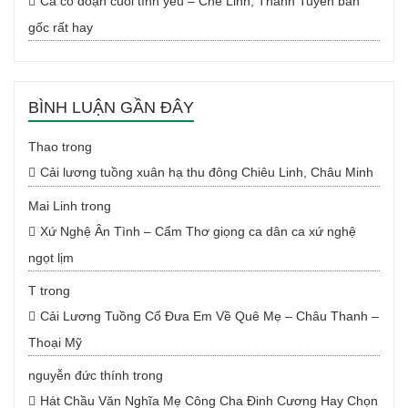
Ca cổ đoạn cuối tình yêu – Chế Linh, Thanh Tuyền bản
gốc rất hay
BÌNH LUẬN GẦN ĐÂY
Thao
trong
Cải lương tuồng xuân hạ thu đông Chiêu Linh, Châu Minh
Mai Linh
trong
Xứ Nghệ Ân Tình – Cẩm Thơ giọng ca dân ca xứ nghệ
ngọt lịm
T
trong
Cải Lương Tuồng Cổ Đưa Em Về Quê Mẹ – Châu Thanh –
Thoại Mỹ
nguyễn đức thính
trong
Hát Chầu Văn Nghĩa Mẹ Công Cha Đinh Cương Hay Chọn