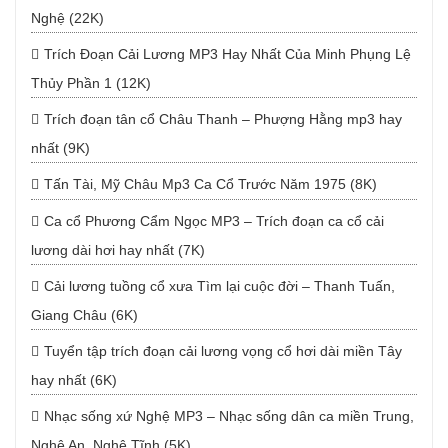
Nghệ (22K)
Trích Đoạn Cải Lương MP3 Hay Nhất Của Minh Phụng Lệ
Thủy Phần 1 (12K)
Trích đoạn tân cổ Châu Thanh – Phượng Hằng mp3 hay
nhất (9K)
Tấn Tài, Mỹ Châu Mp3 Ca Cổ Trước Năm 1975 (8K)
Ca cổ Phương Cẩm Ngọc MP3 – Trích đoạn ca cổ cải
lương dài hơi hay nhất (7K)
Cải lương tuồng cổ xưa Tìm lại cuộc đời – Thanh Tuấn,
Giang Châu (6K)
Tuyển tập trích đoạn cải lương vọng cổ hơi dài miền Tây
hay nhất (6K)
Nhạc sống xứ Nghệ MP3 – Nhạc sống dân ca miền Trung,
Nghệ An, Nghệ Tĩnh (5K)