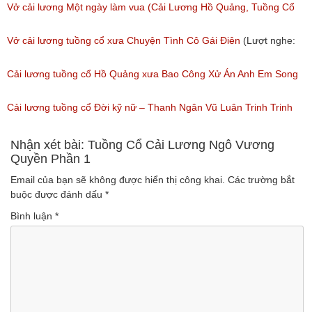
Vở cải lương Một ngày làm vua (Cải Lương Hồ Quảng, Tuồng Cổ
Xưa)
Vở cải lương tuồng cổ xưa Chuyện Tình Cô Gái Điên
(Lượt nghe:
(Lượt nghe: 216)
146)
Cải lương tuồng cổ Hồ Quảng xưa Bao Công Xử Án Anh Em Song
Sinh
Cải lương tuồng cổ Đời kỹ nữ – Thanh Ngân Vũ Luân Trinh Trinh
(Lượt nghe: 228)
Cải Lương Hồ Quảng
Nhận xét bài: Tuồng Cổ Cải Lương Ngô Vương
Quyền Phần 1
(Lượt nghe: 157)
Email của bạn sẽ không được hiển thị công khai.
Các trường bắt
buộc được đánh dấu
*
Bình luận
*