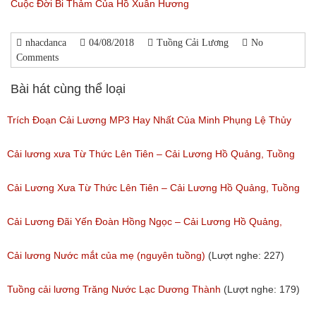
Cuộc Đời Bi Thảm Của Hồ Xuân Hương
nhacdanca
04/08/2018
Tuồng Cải Lương
No
Comments
Bài hát cùng thể loại
Trích Đoạn Cải Lương MP3 Hay Nhất Của Minh Phụng Lệ Thủy
Phần 1
Cải lương xưa Từ Thức Lên Tiên – Cải Lương Hồ Quảng, Tuồng
(Lượt nghe: 11,531)
Cổ
Cải Lương Xưa Từ Thức Lên Tiên – Cải Lương Hồ Quảng, Tuồng
(Lượt nghe: 258)
Cổ
Cải Lương Đãi Yến Đoàn Hồng Ngọc – Cải Lương Hồ Quảng,
(Lượt nghe: 505)
Tuồng Cổ
Cải lương Nước mắt của mẹ (nguyên tuồng)
(Lượt nghe: 227)
(Lượt nghe: 243)
Tuồng cải lương Trăng Nước Lạc Dương Thành
(Lượt nghe: 179)