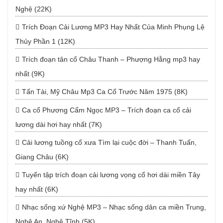
Nghệ (22K)
Trích Đoạn Cải Lương MP3 Hay Nhất Của Minh Phụng Lệ
Thủy Phần 1 (12K)
Trích đoạn tân cổ Châu Thanh – Phượng Hằng mp3 hay
nhất (9K)
Tấn Tài, Mỹ Châu Mp3 Ca Cổ Trước Năm 1975 (8K)
Ca cổ Phương Cẩm Ngọc MP3 – Trích đoạn ca cổ cải
lương dài hơi hay nhất (7K)
Cải lương tuồng cổ xưa Tìm lại cuộc đời – Thanh Tuấn,
Giang Châu (6K)
Tuyển tập trích đoạn cải lương vọng cổ hơi dài miền Tây
hay nhất (6K)
Nhạc sống xứ Nghệ MP3 – Nhạc sống dân ca miền Trung,
Nghệ An, Nghệ Tĩnh (5K)