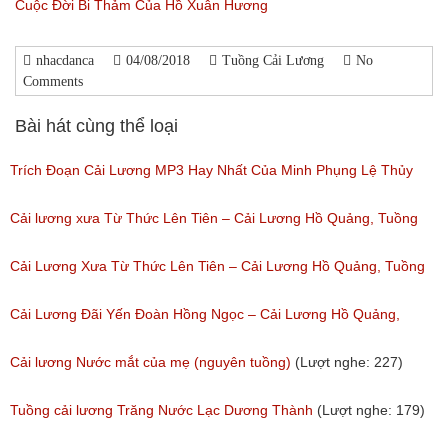
Cuộc Đời Bi Thảm Của Hồ Xuân Hương
nhacdanca
04/08/2018
Tuồng Cải Lương
No
Comments
Bài hát cùng thể loại
Trích Đoạn Cải Lương MP3 Hay Nhất Của Minh Phụng Lệ Thủy
Phần 1
Cải lương xưa Từ Thức Lên Tiên – Cải Lương Hồ Quảng, Tuồng
(Lượt nghe: 11,531)
Cổ
Cải Lương Xưa Từ Thức Lên Tiên – Cải Lương Hồ Quảng, Tuồng
(Lượt nghe: 258)
Cổ
Cải Lương Đãi Yến Đoàn Hồng Ngọc – Cải Lương Hồ Quảng,
(Lượt nghe: 505)
Tuồng Cổ
Cải lương Nước mắt của mẹ (nguyên tuồng)
(Lượt nghe: 227)
(Lượt nghe: 243)
Tuồng cải lương Trăng Nước Lạc Dương Thành
(Lượt nghe: 179)