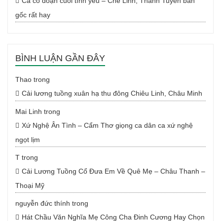
Ca cổ đoạn cuối tình yêu – Chế Linh, Thanh Tuyền bản
gốc rất hay
BÌNH LUẬN GẦN ĐÂY
Thao
trong
Cải lương tuồng xuân hạ thu đông Chiêu Linh, Châu Minh
Mai Linh
trong
Xứ Nghệ Ân Tình – Cẩm Thơ giọng ca dân ca xứ nghệ
ngọt lịm
T
trong
Cải Lương Tuồng Cổ Đưa Em Về Quê Mẹ – Châu Thanh –
Thoại Mỹ
nguyễn đức thính
trong
Hát Chầu Văn Nghĩa Mẹ Công Cha Đinh Cương Hay Chọn