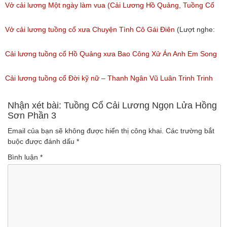
Vở cải lương Một ngày làm vua (Cải Lương Hồ Quảng, Tuồng Cổ
Xưa)
Vở cải lương tuồng cổ xưa Chuyện Tình Cô Gái Điên
(Lượt nghe:
(Lượt nghe: 216)
146)
Cải lương tuồng cổ Hồ Quảng xưa Bao Công Xử Án Anh Em Song
Sinh
Cải lương tuồng cổ Đời kỹ nữ – Thanh Ngân Vũ Luân Trinh Trinh
(Lượt nghe: 228)
Cải Lương Hồ Quảng
Nhận xét bài: Tuồng Cổ Cải Lương Ngọn Lửa Hồng
Sơn Phần 3
(Lượt nghe: 157)
Email của bạn sẽ không được hiển thị công khai.
Các trường bắt
buộc được đánh dấu
*
Bình luận
*