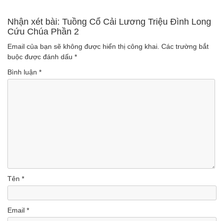
(Lượt nghe: 228)
Cải Lương Hồ Quảng
Nhận xét bài: Tuồng Cổ Cải Lương Triệu Đình Long
Cứu Chúa Phần 2
(Lượt nghe: 157)
Email của bạn sẽ không được hiển thị công khai.
Các trường bắt
buộc được đánh dấu
*
Bình luận
*
Tên
*
Email
*