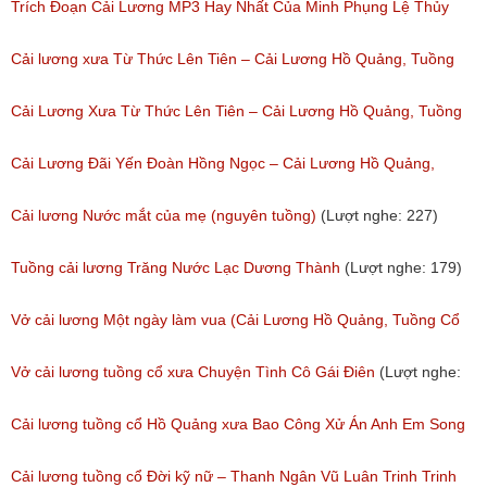
Trích Đoạn Cải Lương MP3 Hay Nhất Của Minh Phụng Lệ Thủy
Phần 1
Cải lương xưa Từ Thức Lên Tiên – Cải Lương Hồ Quảng, Tuồng
(Lượt nghe: 11,533)
Cổ
Cải Lương Xưa Từ Thức Lên Tiên – Cải Lương Hồ Quảng, Tuồng
(Lượt nghe: 258)
Cổ
Cải Lương Đãi Yến Đoàn Hồng Ngọc – Cải Lương Hồ Quảng,
(Lượt nghe: 505)
Tuồng Cổ
Cải lương Nước mắt của mẹ (nguyên tuồng)
(Lượt nghe: 227)
(Lượt nghe: 243)
Tuồng cải lương Trăng Nước Lạc Dương Thành
(Lượt nghe: 179)
Vở cải lương Một ngày làm vua (Cải Lương Hồ Quảng, Tuồng Cổ
Xưa)
Vở cải lương tuồng cổ xưa Chuyện Tình Cô Gái Điên
(Lượt nghe:
(Lượt nghe: 216)
146)
Cải lương tuồng cổ Hồ Quảng xưa Bao Công Xử Án Anh Em Song
Sinh
Cải lương tuồng cổ Đời kỹ nữ – Thanh Ngân Vũ Luân Trinh Trinh