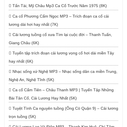
Tấn Tài, Mỹ Châu Mp3 Ca Cổ Trước Năm 1975 (8K)
Ca cổ Phương Cẩm Ngọc MP3 – Trích đoạn ca cổ cải
lương dài hơi hay nhất (7K)
Cải lương tuồng cổ xưa Tìm lại cuộc đời – Thanh Tuấn,
Giang Châu (6K)
Tuyển tập trích đoạn cải lương vọng cổ hơi dài miền Tây
hay nhất (6K)
Nhạc sống xứ Nghệ MP3 – Nhạc sống dân ca miền Trung,
Nghệ An, Nghệ Tĩnh (5K)
Ca cổ Cẩm Tiên – Châu Thanh MP3 | Tuyển Tập Những
Bài Tân Cổ, Cải Lương Hay Nhất (5K)
Tuyệt Tình Ca nguyên tuồng (Ông Cò Quận 9) – Cải lương
trọn tuồng (5K)
Cải Lương Lan Và Điệp MP3 – Thanh Kim Huệ, Chí Tâm