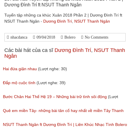
Dương Đình Trí ft NSUT Thanh Ngân
Tuyển tập những ca khúc Xuân 2018 Phần 2 | Dương Đình Trí ft
NSUT Thanh Ngân -
Dương Đình Trí
,
NSƯT Thanh Ngân
nhacdanca
09/04/2018
Bolero
No Comments
Các bài hát của ca sĩ
Dương Đình Trí
,
NSƯT Thanh
Ngân
Hai đứa giận nhau
(Lượt nghe: 30)
Đắp mộ cuộc tình
(Lượt nghe: 39)
Bước Chân Hai Thế Hệ 19 – Những bài trữ tình sôi động
(Lượt
nghe: 85)
Quê em miền Tây- những bài tân cổ hay nhất về miền Tây Thanh
Ngân – Dương Đình Trí
NSƯT Thanh Ngân ft Dương Đình Trí | Liên Khúc Nhạc Tình Bolero