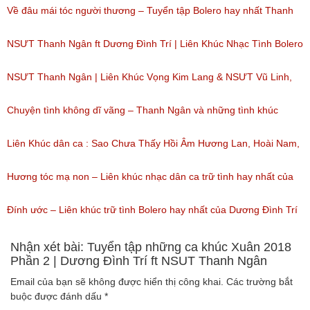
267)
Về đâu mái tóc người thương – Tuyển tập Bolero hay nhất Thanh
Ngân
NSƯT Thanh Ngân ft Dương Đình Trí | Liên Khúc Nhạc Tình Bolero
(Lượt nghe: 135)
Tuyển Chọn | 2018
NSƯT Thanh Ngân | Liên Khúc Vọng Kim Lang & NSƯT Vũ Linh,
(Lượt nghe: 137)
Trọng Phúc, Kim Tử Long, Vũ Luân…
Chuyện tình không dĩ vãng – Thanh Ngân và những tình khúc
(Lượt nghe: 210)
Bolero
Liên Khúc dân ca : Sao Chưa Thấy Hồi Âm Hương Lan, Hoài Nam,
(Lượt nghe: 61)
Mỹ Huyền
Hương tóc mạ non – Liên khúc nhạc dân ca trữ tình hay nhất của
(Lượt nghe: 142)
NSUT Thanh Ngân, Dương Đình Trí
Đính ước – Liên khúc trữ tình Bolero hay nhất của Dương Đình Trí
(Lượt nghe: 84)
– NSUT Thanh Ngân
Nhận xét bài: Tuyển tập những ca khúc Xuân 2018
Phần 2 | Dương Đình Trí ft NSUT Thanh Ngân
(Lượt nghe: 37)
Email của bạn sẽ không được hiển thị công khai.
Các trường bắt
buộc được đánh dấu
*