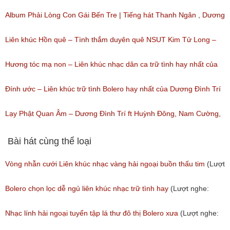
(Lượt nghe: 30)
Tuyển Chọn | 2018
Album Phải Lòng Con Gái Bến Tre | Tiếng hát Thanh Ngân , Dương
(Lượt nghe: 137)
Đình Trí | 2018
Liên khúc Hồn quê – Tình thắm duyên quê NSUT Kim Tử Long –
(Lượt nghe: 342)
NSUT Thanh Ngân
Hương tóc mạ non – Liên khúc nhạc dân ca trữ tình hay nhất của
(Lượt nghe: 35)
NSUT Thanh Ngân, Dương Đình Trí
Đính ước – Liên khúc trữ tình Bolero hay nhất của Dương Đình Trí
(Lượt nghe: 84)
– NSUT Thanh Ngân
Lạy Phật Quan Âm – Dương Đình Trí ft Huỳnh Đông, Nam Cường,
(Lượt nghe: 37)
Phi Long
Bài hát cùng thể loại
(Lượt nghe: 56)
Vòng nhẫn cưới Liên khúc nhạc vàng hải ngoại buồn thấu tim
(Lượt
nghe: 275)
Bolero chọn lọc dễ ngủ liên khúc nhạc trữ tình hay
(Lượt nghe:
441)
Nhạc lính hải ngoại tuyển tập lá thư đô thị Bolero xưa
(Lượt nghe: