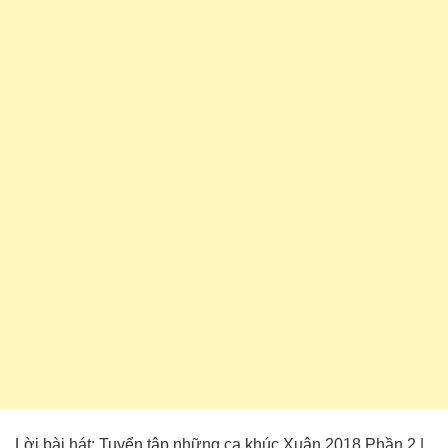
Lời bài hát: Tuyển tập những ca khúc Xuân 2018 Phần 2 |