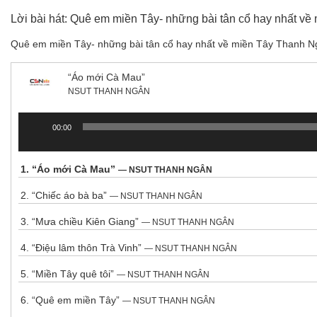
Lời bài hát: Quê em miền Tây- những bài tân cổ hay nhất v
Quê em miền Tây- những bài tân cổ hay nhất về miền Tây Thanh N
“Áo mới Cà Mau”
NSUT THANH NGÂN
00:00
Trình
chơi
Audio
1.
“Áo mới Cà Mau”
— NSUT THANH NGÂN
2.
“Chiếc áo bà ba”
— NSUT THANH NGÂN
3.
“Mưa chiều Kiên Giang”
— NSUT THANH NGÂN
4.
“Điệu lâm thôn Trà Vinh”
— NSUT THANH NGÂN
5.
“Miền Tây quê tôi”
— NSUT THANH NGÂN
6.
“Quê em miền Tây”
— NSUT THANH NGÂN