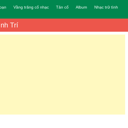
đoạn
Vầng trăng cổ nhạc
Tân cổ
Album
Nhạc trữ tình
nh Trí