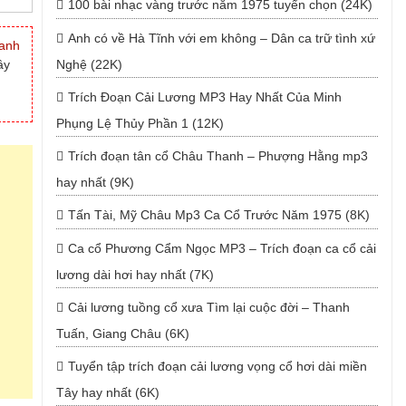
100 bài nhạc vàng trước năm 1975 tuyển chọn (24K)
Anh có về Hà Tĩnh với em không – Dân ca trữ tình xứ
anh
ây
Nghệ (22K)
Trích Đoạn Cải Lương MP3 Hay Nhất Của Minh
Phụng Lệ Thủy Phần 1 (12K)
Trích đoạn tân cổ Châu Thanh – Phượng Hằng mp3
hay nhất (9K)
Tấn Tài, Mỹ Châu Mp3 Ca Cổ Trước Năm 1975 (8K)
Ca cổ Phương Cẩm Ngọc MP3 – Trích đoạn ca cổ cải
lương dài hơi hay nhất (7K)
Cải lương tuồng cổ xưa Tìm lại cuộc đời – Thanh
Tuấn, Giang Châu (6K)
Tuyển tập trích đoạn cải lương vọng cổ hơi dài miền
Tây hay nhất (6K)