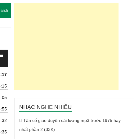
arch
4:17
5:15
uống
5:05
NHẠC NGHE NHIỀU
3:55
5:32
Tân cổ giao duyên cải lương mp3 trước 1975 hay
nhất phần 2 (33K)
5:35