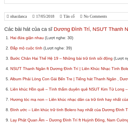
nhacdanca
17/05/2018
Tân cổ
No Comments
Các bài hát của ca sĩ
Dương Đình Trí
,
NSƯT Thanh N
1.
Hai đứa giận nhau
(Lượt nghe: 30)
2.
Đắp mộ cuộc tình
(Lượt nghe: 39)
3.
Bước Chân Hai Thế Hệ 19 – Những bài trữ tình sôi động
(Lượt n
4.
NSƯT Thanh Ngân ft Dương Đình Trí | Liên Khúc Nhạc Tình Bol
5.
Album Phải Lòng Con Gái Bến Tre | Tiếng hát Thanh Ngân , Dươ
6.
Liên khúc Hồn quê – Tình thắm duyên quê NSUT Kim Tử Long
7.
Hương tóc mạ non – Liên khúc nhạc dân ca trữ tình hay nhất 
8.
Đính ước – Liên khúc trữ tình Bolero hay nhất của Dương Đình
9.
Lạy Phật Quan Âm – Dương Đình Trí ft Huỳnh Đông, Nam Cườn