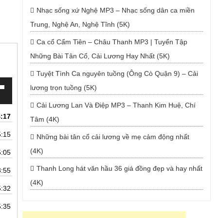
Nhạc sống xứ Nghệ MP3 – Nhạc sống dân ca miền
Trung, Nghệ An, Nghệ Tĩnh (5K)
Ca cổ Cẩm Tiên – Châu Thanh MP3 | Tuyển Tập
Những Bài Tân Cổ, Cải Lương Hay Nhất (5K)
Tuyệt Tình Ca nguyên tuồng (Ông Cò Quận 9) – Cải
lương trọn tuồng (5K)
Cải Lương Lan Và Điệp MP3 – Thanh Kim Huệ, Chí
4:17
Tâm (4K)
5:15
Những bài tân cổ cải lương về mẹ cảm động nhất
uống
(4K)
5:05
Thanh Long hát văn hầu 36 giá đồng đẹp và hay nhất
3:55
(4K)
5:32
5:35