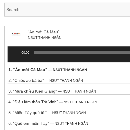
“Áo mới Cà Mau”
NSUT THANH NGÂN
00:00
Trình
chơi
Audio
1.
“Áo mới Cà Mau”
— NSUT THANH NGÂN
2.
“Chiếc áo bà ba”
— NSUT THANH NGÂN
3.
“Mưa chiều Kiên Giang”
— NSUT THANH NGÂN
4.
“Điệu lâm thôn Trà Vinh”
— NSUT THANH NGÂN
5.
“Miền Tây quê tôi”
— NSUT THANH NGÂN
6.
“Quê em miền Tây”
— NSUT THANH NGÂN