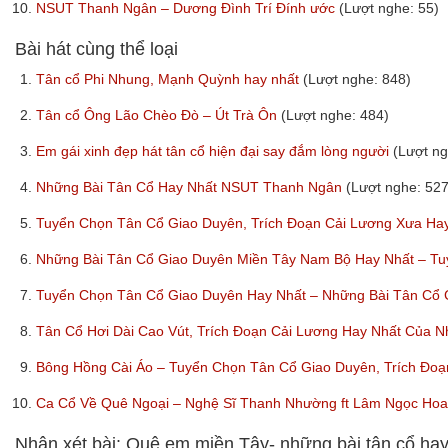
10.
NSUT Thanh Ngân – Dương Đình Trí Đính ước
(Lượt nghe: 55)
Bài hát cùng thể loại
1.
Tân cổ Phi Nhung, Mạnh Quỳnh hay nhất
(Lượt nghe: 848)
2.
Tân cổ Ông Lão Chèo Đò – Út Trà Ôn
(Lượt nghe: 484)
3.
Em gái xinh đẹp hát tân cổ hiện đại say đắm lòng người
(Lượt ng
4.
Những Bài Tân Cổ Hay Nhất NSUT Thanh Ngân
(Lượt nghe: 527
5.
Tuyển Chọn Tân Cổ Giao Duyên, Trích Đoạn Cải Lương Xưa Ha
6.
Những Bài Tân Cổ Giao Duyên Miền Tây Nam Bộ Hay Nhất – T
7.
Tuyển Chọn Tân Cổ Giao Duyên Hay Nhất – Những Bài Tân Cổ 
8.
Tân Cổ Hơi Dài Cao Vút, Trích Đoạn Cải Lương Hay Nhất Của N
9.
Bông Hồng Cài Áo – Tuyển Chọn Tân Cổ Giao Duyên, Trích Đ
10.
Ca Cổ Về Quê Ngoại – Nghệ Sĩ Thanh Nhường ft Lâm Ngọc Ho
Nhận xét bài: Quê em miền Tây- những bài tân cổ ha