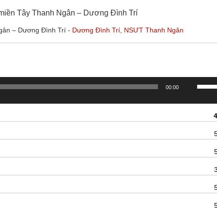
ề miền Tây Thanh Ngân – Dương Đình Trí
gân – Dương Đình Trí -
Dương Đình Trí
,
NSƯT Thanh Ngân
Sử
00:00
dụng
các
phím
mũi
tên
Lên/X
để
tăng
hoặc
giảm
âm
lượng.