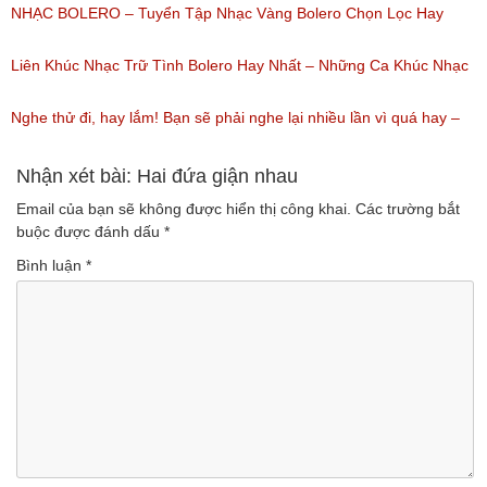
(Lượt nghe: 218)
Ca Thiên Quang Quỳnh Trang Ngọt Ngào
NHẠC BOLERO – Tuyển Tập Nhạc Vàng Bolero Chọn Lọc Hay
(Lượt nghe: 219)
Nhất / Tuyệt Đỉnh Bolero
Liên Khúc Nhạc Trữ Tình Bolero Hay Nhất – Những Ca Khúc Nhạc
(Lượt nghe: 99)
Vàng Trữ Tình Hay Nhất 2018
Nghe thử đi, hay lắm! Bạn sẽ phải nghe lại nhiều lần vì quá hay –
(Lượt nghe: 75)
Nhạc miền Tây đặc sắc
Nhận xét bài: Hai đứa giận nhau
Email của bạn sẽ không được hiển thị công khai.
Các trường bắt
(Lượt nghe: 46)
buộc được đánh dấu
*
Bình luận
*