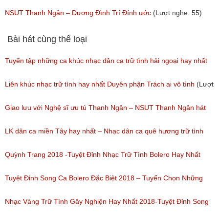
(Lượt nghe: 37)
Phi Long
NSUT Thanh Ngân – Dương Đình Trí Đính ước
(Lượt nghe: 55)
(Lượt nghe: 56)
Bài hát cùng thể loại
Tuyển tập những ca khúc nhạc dân ca trữ tình hải ngoại hay nhất
(Lượt nghe: 277)
Liên khúc nhạc trữ tình hay nhất Duyên phận Trách ai vô tình
(Lượt
nghe: 193)
Giao lưu với Nghệ sĩ ưu tú Thanh Ngân – NSUT Thanh Ngân hát
Bolero
LK dân ca miền Tây hay nhất – Nhạc dân ca quê hương trữ tình
(Lượt nghe: 80)
miền tây hay nhất
Quỳnh Trang 2018 -Tuyệt Đỉnh Nhạc Trữ Tình Bolero Hay Nhất
(Lượt nghe: 184)
Của Quỳnh Trang 2018
Tuyệt Đỉnh Song Ca Bolero Đặc Biệt 2018 – Tuyển Chọn Những
(Lượt nghe: 155)
Bài Hát Song Ca Nhạc Vàng Bolero Hay Nhất
Nhạc Vàng Trữ Tình Gây Nghiện Hay Nhất 2018-Tuyệt Đỉnh Song