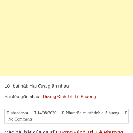
Lời bài hát: Hai đứa giận nhau
Hai đứa giận nhau -
Dương Đình Trí
,
Lê Phương
nhacdanca
14/08/2020
Nhạc dân ca trữ tình quê hương
No Comments
Các bài hát của ca sĩ
Dương Đình Trí
,
Lê Phương