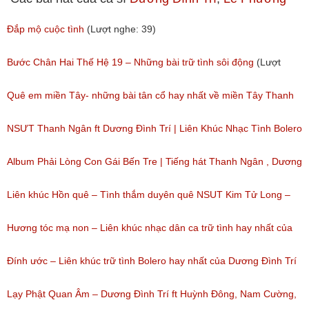
Đắp mộ cuộc tình
(Lượt nghe: 39)
Bước Chân Hai Thế Hệ 19 – Những bài trữ tình sôi động
(Lượt
nghe: 85)
Quê em miền Tây- những bài tân cổ hay nhất về miền Tây Thanh
Ngân – Dương Đình Trí
NSƯT Thanh Ngân ft Dương Đình Trí | Liên Khúc Nhạc Tình Bolero
(Lượt nghe: 30)
Tuyển Chọn | 2018
Album Phải Lòng Con Gái Bến Tre | Tiếng hát Thanh Ngân , Dương
(Lượt nghe: 137)
Đình Trí | 2018
Liên khúc Hồn quê – Tình thắm duyên quê NSUT Kim Tử Long –
(Lượt nghe: 342)
NSUT Thanh Ngân
Hương tóc mạ non – Liên khúc nhạc dân ca trữ tình hay nhất của
(Lượt nghe: 35)
NSUT Thanh Ngân, Dương Đình Trí
Đính ước – Liên khúc trữ tình Bolero hay nhất của Dương Đình Trí
(Lượt nghe: 84)
– NSUT Thanh Ngân
Lạy Phật Quan Âm – Dương Đình Trí ft Huỳnh Đông, Nam Cường,