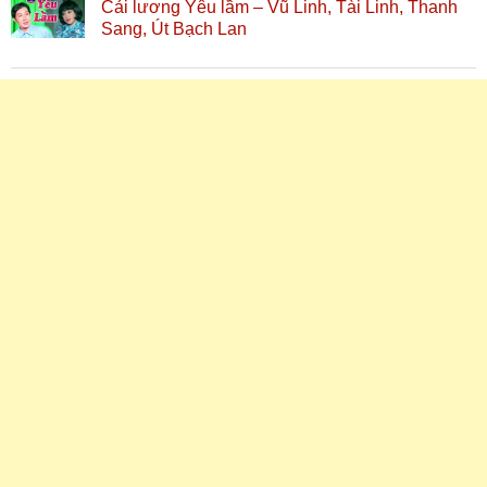
Cải lương Yêu lầm – Vũ Linh, Tài Linh, Thanh
Sang, Út Bạch Lan