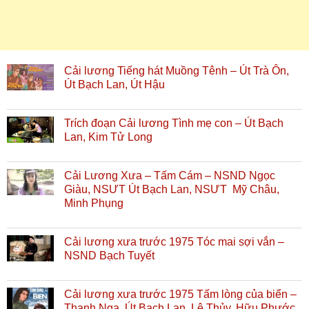
Cải lương Tiếng hát Muồng Tênh – Út Trà Ôn,
Út Bạch Lan, Út Hậu
Trích đoạn Cải lương Tình mẹ con – Út Bạch
Lan, Kim Tử Long
Cải Lương Xưa – Tấm Cám – NSND Ngọc
Giàu, NSƯT Út Bạch Lan, NSƯT Mỹ Châu,
Minh Phụng
Cải lương xưa trước 1975 Tóc mai sợi vắn –
NSND Bạch Tuyết
Cải lương xưa trước 1975 Tấm lòng của biển –
Thanh Nga, Út Bạch Lan, Lệ Thủy, Hữu Phước,