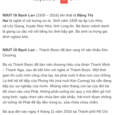
NSUT Út Bạch Lan
(1935 – 2016) tên thật là
Đặng Thị
Hai
là nghệ sĩ cải lương ưu tú. Sinh năm 1935 tại ấp Lộc Hóa,
xã Lộc Giang, huyện Đức Hòa, tỉnh Long An. Bà được mệnh danh
là giọng ca sầu nữ nổi tiếng lúc thời bấy giờ.
Bà sinh ra trong gia
đình nghèo khó.
NSUT Út Bạch Lan
– Thành Được đã làm rạng rỡ sân khấu Kim
Chưởng.
Bà và Thành Được đã làm nên thương hiệu của đoàn Thanh Minh
– Thanh Nga, sau đó kết hôn với nghệ sĩ Thành Được. Một thời
gian thì cuộc tình cũng chia tay, bà phải nuôi 4 đứa con của chồng.
Là thế hệ kế tiếp của Phùng Há (má nuôi Kim Cương) bà vẫn đang
tiếp tục sự nghiệp của mình. Những năm tháng còn lại của đời bà
đã chọn vào cửa Phật, không phải xuống tóc quy y mà đêm gõ mõ
tụng kinh, ngày chọn sân chùa làm sân khấu, hát trích đoạn những
vở tuồng về Phật để lấy tiền trùng tu, sửa chữa chùa chiền.
Bà qua đời vào ngày 4 tháng 11 năm 2016 tại Thành phố Hồ Chí