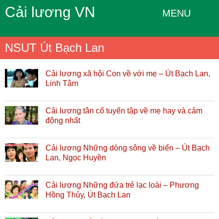
Cải lương VN
MENU
NSUT Út Bạch Lan
Cải lương xã hội Con về với mẹ – Út Bạch Lan,
Linh Tâm
Cải lương tân cổ tuyển tập về mẹ hay và cảm
động nhất
Cải lương Những dòng sông về biển – Út Bạch
Lan, Ngọc Huyền
Cải lương Những đứa trẻ lạc loài – Phương
Hồng Thủy, Út Bạch Lan