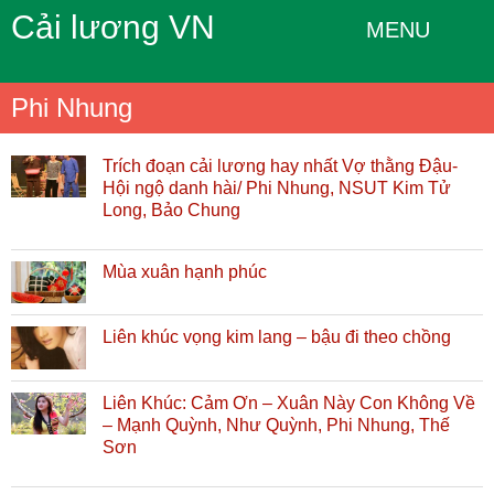
Cải lương VN
MENU
Phi Nhung
Trích đoạn cải lương hay nhất Vợ thằng Đậu-
Hội ngộ danh hài/ Phi Nhung, NSUT Kim Tử
Long, Bảo Chung
Mùa xuân hạnh phúc
Liên khúc vọng kim lang – bậu đi theo chồng
Liên Khúc: Cảm Ơn – Xuân Này Con Không Về
– Mạnh Quỳnh, Như Quỳnh, Phi Nhung, Thế
Sơn