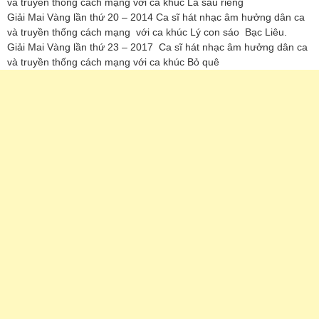
và truyền thống cách mạng với ca khúc Lá sầu riêng
Giải Mai Vàng lần thứ 20 – 2014 Ca sĩ hát nhạc âm hưởng dân ca
và truyền thống cách mạng với ca khúc Lý con sáo Bạc Liêu.
Giải Mai Vàng lần thứ 23 – 2017 Ca sĩ hát nhạc âm hưởng dân ca
và truyền thống cách mạng với ca khúc Bỏ quê