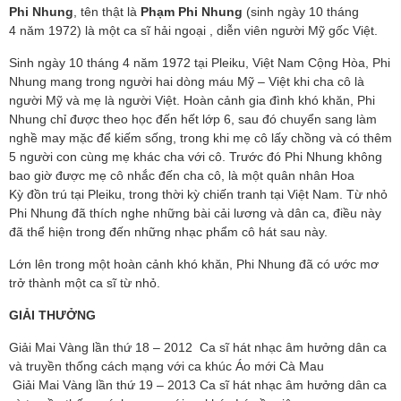
Phi Nhung
, tên thật là
Phạm Phi Nhung
(sinh ngày 10 tháng
4 năm 1972) là một ca sĩ hải ngoại
, diễn viên người Mỹ gốc Việt.
Sinh ngày 10 tháng 4 năm 1972 tại Pleiku, Việt Nam Cộng Hòa, Phi
Nhung mang trong người hai dòng máu Mỹ – Việt khi cha cô là
người Mỹ và mẹ là người Việt. Hoàn cảnh gia đình khó khăn, Phi
Nhung chỉ được theo học đến hết lớp 6, sau đó chuyển sang làm
nghề may mặc để kiếm sống, trong khi mẹ cô lấy chồng và có thêm
5 người con cùng mẹ khác cha với cô. Trước đó Phi Nhung không
bao giờ được mẹ cô nhắc đến cha cô, là một quân nhân Hoa
Kỳ đồn trú tại Pleiku, trong thời kỳ chiến tranh tại Việt Nam. Từ nhỏ
Phi Nhung đã thích nghe những bài cải lương và dân ca, điều này
đã thể hiện trong đến những nhạc phẩm cô hát sau này.
Lớn lên trong một hoàn cảnh khó khăn, Phi Nhung đã có ước mơ
trở thành một ca sĩ từ nhỏ.
GIẢI THƯỞNG
Giải Mai Vàng lần thứ 18 – 2012 Ca sĩ hát nhạc âm hưởng dân ca
và truyền thống cách mạng với ca khúc Áo mới Cà Mau
Giải Mai Vàng lần thứ 19 – 2013 Ca sĩ hát nhạc âm hưởng dân ca