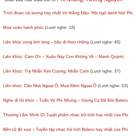
Trích đoạn cải lương hay nhất Vợ thằng Đậu- Hội ngộ danh hài/ Phi
Nhung, NSUT Kim Tử Long, Bảo Chung
Mùa xuân hạnh phúc
(Lượt nghe: 18)
(Lượt nghe: 165)
Liên khúc vọng kim lang – bậu đi theo chồng
(Lượt nghe: 45)
Liên Khúc: Cảm Ơn – Xuân Này Con Không Về – Mạnh Quỳnh,
Như Quỳnh, Phi Nhung, Thế Sơn
Liên Khúc: Trả Nhẫn Kim Cương; Nhẫn Cưới
(Lượt nghe: 37)
(Lượt nghe: 181)
Liên khúc: Căn Nhà Ngoại Ô; Mưa Đêm Ngoại Ô
(Lượt nghe: 53)
Nghe đi rồi khóc – Tuấn Vũ Phi Nhung – Giọng Ca Để Đời Bolero
Xưa Làm Rung Động Hàng Triệu Con Tim
Thương Lắm Mình Ơi Tuyệt phẩm nhạc trữ tình hay nhất của Phi
(Lượt nghe: 55)
Nhung
Bến cũ đò xưa – Tuyển tập nhạc trữ tình Bolero hay nhất của Phi