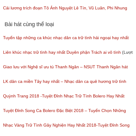
(Lượt nghe: 23)
Nhung
Cải lương trích đoạn Tô Ánh Nguyệt Lê Tín, Vũ Luân, Phi Nhung
(Lượt nghe: 35)
(Lượt nghe: 112)
Bài hát cùng thể loại
Tuyển tập những ca khúc nhạc dân ca trữ tình hải ngoại hay nhất
(Lượt nghe: 277)
Liên khúc nhạc trữ tình hay nhất Duyên phận Trách ai vô tình
(Lượt
nghe: 193)
Giao lưu với Nghệ sĩ ưu tú Thanh Ngân – NSUT Thanh Ngân hát
Bolero
LK dân ca miền Tây hay nhất – Nhạc dân ca quê hương trữ tình
(Lượt nghe: 80)
miền tây hay nhất
Quỳnh Trang 2018 -Tuyệt Đỉnh Nhạc Trữ Tình Bolero Hay Nhất
(Lượt nghe: 184)
Của Quỳnh Trang 2018
Tuyệt Đỉnh Song Ca Bolero Đặc Biệt 2018 – Tuyển Chọn Những
(Lượt nghe: 155)
Bài Hát Song Ca Nhạc Vàng Bolero Hay Nhất
Nhạc Vàng Trữ Tình Gây Nghiện Hay Nhất 2018-Tuyệt Đỉnh Song