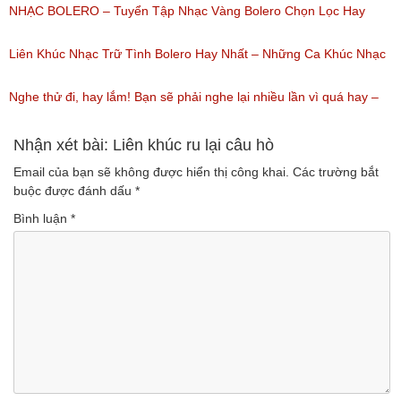
(Lượt nghe: 218)
Ca Thiên Quang Quỳnh Trang Ngọt Ngào
NHẠC BOLERO – Tuyển Tập Nhạc Vàng Bolero Chọn Lọc Hay
(Lượt nghe: 219)
Nhất / Tuyệt Đỉnh Bolero
Liên Khúc Nhạc Trữ Tình Bolero Hay Nhất – Những Ca Khúc Nhạc
(Lượt nghe: 99)
Vàng Trữ Tình Hay Nhất 2018
Nghe thử đi, hay lắm! Bạn sẽ phải nghe lại nhiều lần vì quá hay –
(Lượt nghe: 75)
Nhạc miền Tây đặc sắc
Nhận xét bài: Liên khúc ru lại câu hò
Email của bạn sẽ không được hiển thị công khai.
Các trường bắt
(Lượt nghe: 46)
buộc được đánh dấu
*
Bình luận
*