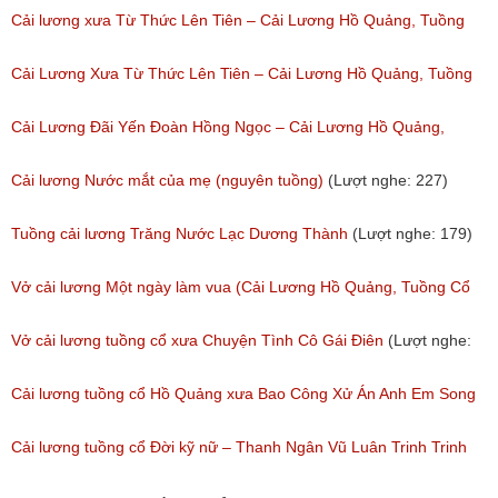
Phần 1
Cải lương xưa Từ Thức Lên Tiên – Cải Lương Hồ Quảng, Tuồng
(Lượt nghe: 11,534)
Cổ
Cải Lương Xưa Từ Thức Lên Tiên – Cải Lương Hồ Quảng, Tuồng
(Lượt nghe: 259)
Cổ
Cải Lương Đãi Yến Đoàn Hồng Ngọc – Cải Lương Hồ Quảng,
(Lượt nghe: 505)
Tuồng Cổ
Cải lương Nước mắt của mẹ (nguyên tuồng)
(Lượt nghe: 227)
(Lượt nghe: 243)
Tuồng cải lương Trăng Nước Lạc Dương Thành
(Lượt nghe: 179)
Vở cải lương Một ngày làm vua (Cải Lương Hồ Quảng, Tuồng Cổ
Xưa)
Vở cải lương tuồng cổ xưa Chuyện Tình Cô Gái Điên
(Lượt nghe:
(Lượt nghe: 216)
146)
Cải lương tuồng cổ Hồ Quảng xưa Bao Công Xử Án Anh Em Song
Sinh
Cải lương tuồng cổ Đời kỹ nữ – Thanh Ngân Vũ Luân Trinh Trinh