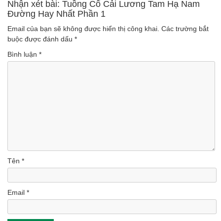
(Lượt nghe: 229)
Cải Lương Hồ Quảng
Nhận xét bài: Tuồng Cổ Cải Lương Tam Hạ Nam
Đường Hay Nhất Phần 1
(Lượt nghe: 157)
Email của bạn sẽ không được hiển thị công khai.
Các trường bắt
buộc được đánh dấu
*
Bình luận
*
Tên
*
Email
*