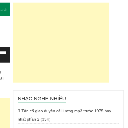
arch
g
m
ể
ải
Xuống
NHẠC NGHE NHIỀU
Tân cổ giao duyên cải lương mp3 trước 1975 hay
nhất phần 2 (33K)
g.