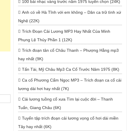
100 bài nhạc vàng trước năm 1975 tuyển chọn (24K)
Anh có về Hà Tĩnh với em không – Dân ca trữ tình xứ
Nghệ (22K)
Trích Đoạn Cải Lương MP3 Hay Nhất Của Minh
Phụng Lệ Thủy Phần 1 (12K)
Trích đoạn tân cổ Châu Thanh – Phượng Hằng mp3
hay nhất (9K)
Tấn Tài, Mỹ Châu Mp3 Ca Cổ Trước Năm 1975 (8K)
Ca cổ Phương Cẩm Ngọc MP3 – Trích đoạn ca cổ cải
lương dài hơi hay nhất (7K)
Cải lương tuồng cổ xưa Tìm lại cuộc đời – Thanh
Tuấn, Giang Châu (6K)
Tuyển tập trích đoạn cải lương vọng cổ hơi dài miền
Tây hay nhất (6K)