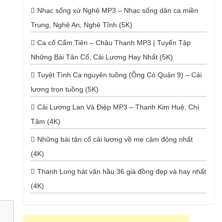
Nhạc sống xứ Nghệ MP3 – Nhạc sống dân ca miền
Trung, Nghệ An, Nghệ Tĩnh (5K)
Ca cổ Cẩm Tiên – Châu Thanh MP3 | Tuyển Tập
Những Bài Tân Cổ, Cải Lương Hay Nhất (5K)
Tuyệt Tình Ca nguyên tuồng (Ông Cò Quận 9) – Cải
lương trọn tuồng (5K)
Cải Lương Lan Và Điệp MP3 – Thanh Kim Huệ, Chí
Tâm (4K)
Những bài tân cổ cải lương về mẹ cảm động nhất
(4K)
Thanh Long hát văn hầu 36 giá đồng đẹp và hay nhất
(4K)