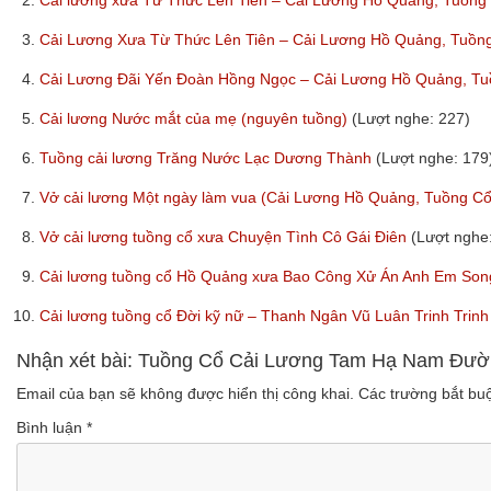
2.
Cải lương xưa Từ Thức Lên Tiên – Cải Lương Hồ Quảng, Tuồn
3.
Cải Lương Xưa Từ Thức Lên Tiên – Cải Lương Hồ Quảng, Tuồ
4.
Cải Lương Đãi Yến Đoàn Hồng Ngọc – Cải Lương Hồ Quảng, T
5.
Cải lương Nước mắt của mẹ (nguyên tuồng)
(Lượt nghe: 227)
6.
Tuồng cải lương Trăng Nước Lạc Dương Thành
(Lượt nghe: 179
7.
Vở cải lương Một ngày làm vua (Cải Lương Hồ Quảng, Tuồng C
8.
Vở cải lương tuồng cổ xưa Chuyện Tình Cô Gái Điên
(Lượt nghe
9.
Cải lương tuồng cổ Hồ Quảng xưa Bao Công Xử Án Anh Em Son
10.
Cải lương tuồng cổ Đời kỹ nữ – Thanh Ngân Vũ Luân Trinh Tri
Nhận xét bài: Tuồng Cổ Cải Lương Tam Hạ Nam Đườ
Email của bạn sẽ không được hiển thị công khai.
Các trường bắt b
Bình luận
*