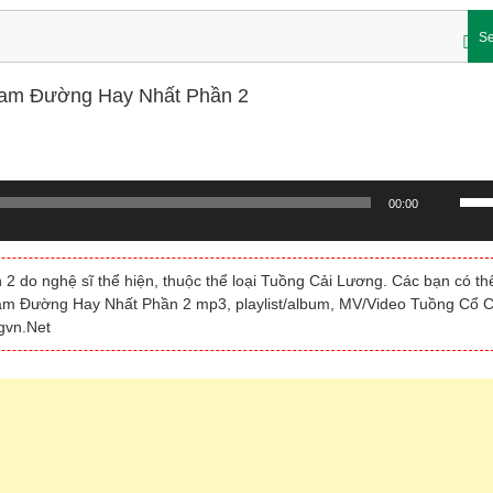
Se
Nam Đường Hay Nhất Phần 2
Sử
00:00
dụn
các
phí
o nghệ sĩ thể hiện, thuộc thể loại Tuồng Cải Lương. Các bạn có th
mũi
am Đường Hay Nhất Phần 2 mp3, playlist/album, MV/Video Tuồng Cổ C
tên
gvn.Net
Lên/
để
tăng
hoặc
giảm
âm
lượn