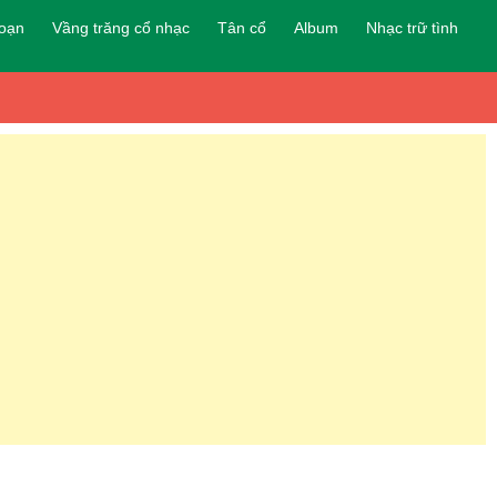
đoạn
Vầng trăng cổ nhạc
Tân cổ
Album
Nhạc trữ tình