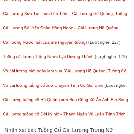
(Lượt nghe: 11,533)
Cổ
Cải Lương Xưa Từ Thức Lên Tiên – Cải Lương Hồ Quảng, Tuồng
(Lượt nghe: 258)
Cổ
Cải Lương Đãi Yến Đoàn Hồng Ngọc – Cải Lương Hồ Quảng,
(Lượt nghe: 505)
Tuồng Cổ
Cải lương Nước mắt của mẹ (nguyên tuồng)
(Lượt nghe: 227)
(Lượt nghe: 243)
Tuồng cải lương Trăng Nước Lạc Dương Thành
(Lượt nghe: 179)
Vở cải lương Một ngày làm vua (Cải Lương Hồ Quảng, Tuồng Cổ
Xưa)
Vở cải lương tuồng cổ xưa Chuyện Tình Cô Gái Điên
(Lượt nghe:
(Lượt nghe: 216)
146)
Cải lương tuồng cổ Hồ Quảng xưa Bao Công Xử Án Anh Em Song
Sinh
Cải lương tuồng cổ Đời kỹ nữ – Thanh Ngân Vũ Luân Trinh Trinh
(Lượt nghe: 228)
Cải Lương Hồ Quảng
Nhận xét bài: Tuồng Cổ Cải Lương Trưng Nữ