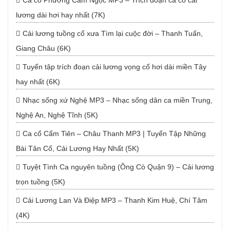
Ca cổ Phương Cẩm Ngọc MP3 – Trích đoạn ca cổ cải
lương dài hơi hay nhất (7K)
Cải lương tuồng cổ xưa Tìm lại cuộc đời – Thanh Tuấn,
Giang Châu (6K)
Tuyển tập trích đoạn cải lương vọng cổ hơi dài miền Tây
hay nhất (6K)
Nhạc sống xứ Nghệ MP3 – Nhạc sống dân ca miền Trung,
Nghệ An, Nghệ Tĩnh (5K)
Ca cổ Cẩm Tiên – Châu Thanh MP3 | Tuyển Tập Những
Bài Tân Cổ, Cải Lương Hay Nhất (5K)
Tuyệt Tình Ca nguyên tuồng (Ông Cò Quận 9) – Cải lương
trọn tuồng (5K)
Cải Lương Lan Và Điệp MP3 – Thanh Kim Huệ, Chí Tâm
(4K)