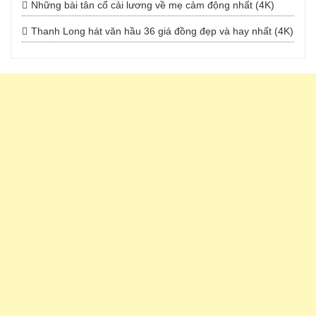
Những bài tân cổ cải lương về mẹ cảm động nhất (4K)
Thanh Long hát văn hầu 36 giá đồng đẹp và hay nhất (4K)