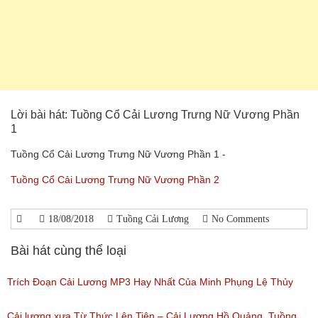
Lời bài hát: Tuồng Cổ Cải Lương Trưng Nữ Vương Phần
1
Tuồng Cổ Cải Lương Trưng Nữ Vương Phần 1 -
Tuồng Cổ Cải Lương Trưng Nữ Vương Phần 2
18/08/2018
Tuồng Cải Lương
No Comments
Bài hát cùng thể loại
Trích Đoạn Cải Lương MP3 Hay Nhất Của Minh Phụng Lệ Thủy
Phần 1
Cải lương xưa Từ Thức Lên Tiên – Cải Lương Hồ Quảng, Tuồng