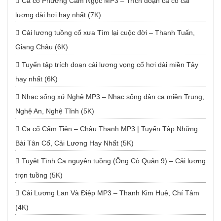
Ca cổ Phương Cẩm Ngọc MP3 – Trích đoạn ca cổ cải
lương dài hơi hay nhất (7K)
Cải lương tuồng cổ xưa Tìm lại cuộc đời – Thanh Tuấn,
Giang Châu (6K)
Tuyển tập trích đoạn cải lương vọng cổ hơi dài miền Tây
hay nhất (6K)
Nhạc sống xứ Nghệ MP3 – Nhạc sống dân ca miền Trung,
Nghệ An, Nghệ Tĩnh (5K)
Ca cổ Cẩm Tiên – Châu Thanh MP3 | Tuyển Tập Những
Bài Tân Cổ, Cải Lương Hay Nhất (5K)
Tuyệt Tình Ca nguyên tuồng (Ông Cò Quận 9) – Cải lương
trọn tuồng (5K)
Cải Lương Lan Và Điệp MP3 – Thanh Kim Huệ, Chí Tâm
(4K)