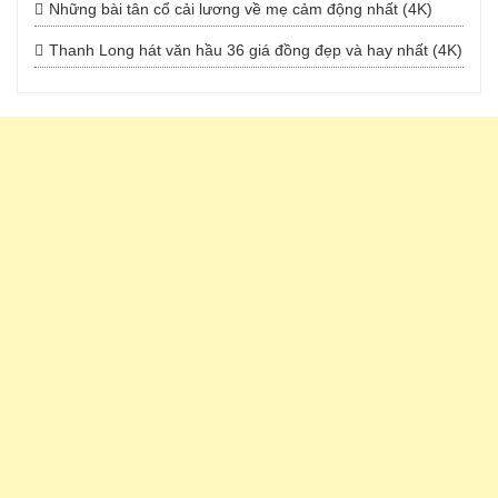
Những bài tân cổ cải lương về mẹ cảm động nhất (4K)
Thanh Long hát văn hầu 36 giá đồng đẹp và hay nhất (4K)