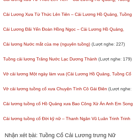
(Lượt nghe: 11,534)
Cổ
Cải Lương Xưa Từ Thức Lên Tiên – Cải Lương Hồ Quảng, Tuồng
(Lượt nghe: 259)
Cổ
Cải Lương Đãi Yến Đoàn Hồng Ngọc – Cải Lương Hồ Quảng,
(Lượt nghe: 505)
Tuồng Cổ
Cải lương Nước mắt của mẹ (nguyên tuồng)
(Lượt nghe: 227)
(Lượt nghe: 243)
Tuồng cải lương Trăng Nước Lạc Dương Thành
(Lượt nghe: 179)
Vở cải lương Một ngày làm vua (Cải Lương Hồ Quảng, Tuồng Cổ
Xưa)
Vở cải lương tuồng cổ xưa Chuyện Tình Cô Gái Điên
(Lượt nghe:
(Lượt nghe: 216)
146)
Cải lương tuồng cổ Hồ Quảng xưa Bao Công Xử Án Anh Em Song
Sinh
Cải lương tuồng cổ Đời kỹ nữ – Thanh Ngân Vũ Luân Trinh Trinh
(Lượt nghe: 229)
Cải Lương Hồ Quảng
Nhận xét bài: Tuồng Cổ Cải Lương trưng Nữ