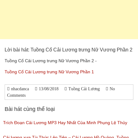
Lời bài hát: Tuồng Cổ Cải Lương trưng Nữ Vương Phần 2
Tuồng Cổ Cải Lương trưng Nữ Vương Phần 2 -
Tuồng Cổ Cải Lương trưng Nữ Vương Phần 1
nhacdanca
13/08/2018
Tuồng Cải Lương
No
Comments
Bài hát cùng thể loại
Trích Đoạn Cải Lương MP3 Hay Nhất Của Minh Phụng Lệ Thủy
Phần 1
Cải lương xưa Từ Thức Lên Tiên – Cải Lương Hồ Quảng, Tuồng