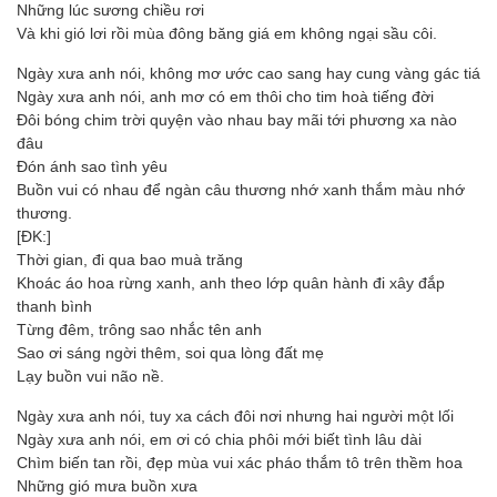
Những lúc sương chiều rơi
Và khi gió lơi rồi mùa đông băng giá em không ngại sầu côi.
Ngày xưa anh nói, không mơ ước cao sang hay cung vàng gác tiá
Ngày xưa anh nói, anh mơ có em thôi cho tim hoà tiếng đời
Đôi bóng chim trời quyện vào nhau bay mãi tới phương xa nào
đâu
Đón ánh sao tình yêu
Buồn vui có nhau để ngàn câu thương nhớ xanh thắm màu nhớ
thương.
[ĐK:]
Thời gian, đi qua bao muà trăng
Khoác áo hoa rừng xanh, anh theo lớp quân hành đi xây đắp
thanh bình
Từng đêm, trông sao nhắc tên anh
Sao ơi sáng ngời thêm, soi qua lòng đất mẹ
Lạy buồn vui não nề.
Ngày xưa anh nói, tuy xa cách đôi nơi nhưng hai người một lối
Ngày xưa anh nói, em ơi có chia phôi mới biết tình lâu dài
Chìm biến tan rồi, đẹp mùa vui xác pháo thắm tô trên thềm hoa
Những gió mưa buồn xưa