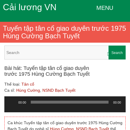
Cải lương VN
MENU
Tuyển tập tân cổ giao duyên trước 1975
Hùng Cường Bạch Tuyết
Search
Bài hát: Tuyển tập tân cổ giao duyên
trước 1975 Hùng Cường Bạch Tuyết
Thể loại:
Tân cổ
Ca sĩ:
Hùng Cường
,
NSND Bạch Tuyết
00:00
00:00
Trình
chơi
Audio
Ca khúc Tuyển tập tân cổ giao duyên trước 1975 Hùng Cường
Bạch Tuyết do nghệ sĩ
Hùng Cường
,
NSND Bạch Tuyết
thể