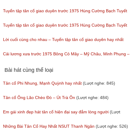
(Lượt nghe: 255)
Bạch Tuyết
Tuyển tập tân cổ giao duyên trước 1975 Hùng Cường Bạch Tuyết
(Lượt nghe: 1,532)
Món quà giáng sinh
Tuyển tập tân cổ giao duyên trước 1975 Hùng Cường Bạch Tuyết
(Lượt nghe: 80)
Kẻ ở miền xa
Lời cuối cùng cho nhau – Tuyển tập tân cổ giao duyên hay nhất
(Lượt nghe: 152)
trươc 1975 của Hùng Cường
Cải lương xưa trước 1975 Bông Cỏ Mây – Mỹ Châu, Minh Phụng –
(Lượt nghe: 48)
Để Trả Lời Một Câu Hỏi Hùng Cường, Bạch Tuyết
Bài hát cùng thể loại
(Lượt nghe: 121)
Tân cổ Phi Nhung, Mạnh Quỳnh hay nhất
(Lượt nghe: 845)
Tân cổ Ông Lão Chèo Đò – Út Trà Ôn
(Lượt nghe: 484)
Em gái xinh đẹp hát tân cổ hiện đại say đắm lòng người
(Lượt
nghe: 273)
Những Bài Tân Cổ Hay Nhất NSUT Thanh Ngân
(Lượt nghe: 526)