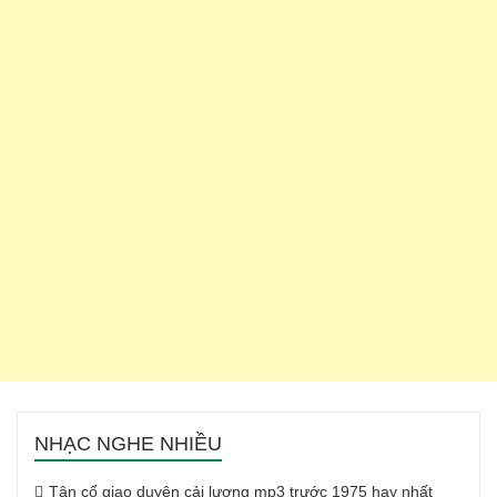
NHẠC NGHE NHIỀU
Tân cổ giao duyên cải lương mp3 trước 1975 hay nhất