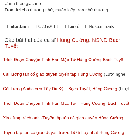
Chìm theo giấc mơ
Trọn đời cho thương nhớ, muôn kiếp trọn nhớ thương.
nhacdanca
03/05/2018
Tân cổ
No Comments
Các bài hát của ca sĩ
Hùng Cường
,
NSND Bạch
Tuyết
Trích Đoạn Chuyện Tình Hàn Mặc Tử Hùng Cường Bạch Tuyết
Bích Thủy Kim Ngọc
Cải lương tân cổ giao duyên tuyển tập Hùng Cường
(Lượt nghe:
(Lượt nghe: 793)
135)
Cải lương Audio xưa Tây Du Ký – Bạch Tuyết, Hùng Cường
(Lượt
nghe: 298)
Trích Đoạn Chuyện Tình Hàn Mặc Tử – Hùng Cường, Bạch Tuyết,
Bích Thủy, Kim Ngọc
Xin đừng trách anh -Tuyển tập tân cổ giao duyên Hùng Cường –
(Lượt nghe: 593)
Bạch Tuyết
Tuyển tập tân cổ giao duyên trước 1975 hay nhất Hùng Cường