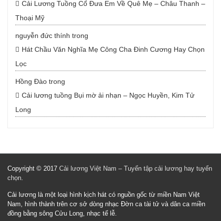
Cải Lương Tuồng Cổ Đưa Em Về Quê Mẹ – Châu Thanh –
Thoại Mỹ
nguyễn đức thính
trong
Hát Chầu Văn Nghĩa Mẹ Công Cha Đinh Cương Hay Chọn
Lọc
Hồng Đào
trong
Cải lương tuồng Bụi mờ ải nhạn – Ngọc Huyền, Kim Tử
Long
Copyright © 2017
Cải lương Việt Nam – Tuyển tập cải lương hay tuyển
chọn
.
Cải lương là một loại hình kịch hát có nguồn gốc từ miền Nam Việt
Nam, hình thành trên cơ sở dòng nhạc Đờn ca tài tử và dân ca miền
đồng bằng sông Cửu Long, nhạc tế lễ.