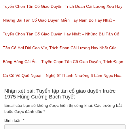
Tuyển Chọn Tân Cổ Giao Duyên, Trích Đoạn Cải Lương Xưa Hay
Nhất Được Nghe Nhiều Nhất Trước 1975
Những Bài Tân Cổ Giao Duyên Miền Tây Nam Bộ Hay Nhất –
(Lượt nghe: 471)
Tuyển Tập Tân Cổ Cải Lương Đặc Sắc
Tuyển Chọn Tân Cổ Giao Duyên Hay Nhất – Những Bài Tân Cổ
(Lượt nghe: 318)
Cải Lương Hay Nhất
Tân Cổ Hơi Dài Cao Vút, Trích Đoạn Cải Lương Hay Nhất Của
(Lượt nghe: 213)
Nhiều Nghệ Sĩ Hơi Dài Nghe Nhiều Nhất
Bông Hồng Cài Áo – Tuyển Chọn Tân Cổ Giao Duyên, Trích Đoạn
(Lượt nghe: 208)
Cải Lương Hay Dễ Nghe Mà Cũng Dễ Ngủ
Ca Cổ Về Quê Ngoại – Nghệ Sĩ Thanh Nhường ft Lâm Ngọc Hoa
(Lượt nghe: 232)
(Lượt nghe: 992)
Nhận xét bài: Tuyển tập tân cổ giao duyên trước
1975 Hùng Cường Bạch Tuyết
Email của bạn sẽ không được hiển thị công khai.
Các trường bắt
buộc được đánh dấu
*
Bình luận
*