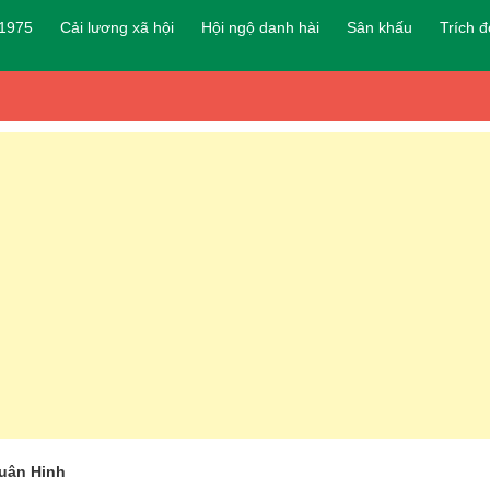
 1975
Cải lương xã hội
Hội ngộ danh hài
Sân khấu
Trích 
uân Hinh