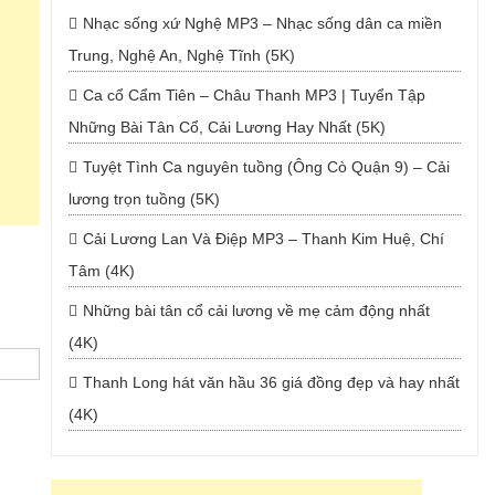
Nhạc sống xứ Nghệ MP3 – Nhạc sống dân ca miền
Trung, Nghệ An, Nghệ Tĩnh (5K)
Ca cổ Cẩm Tiên – Châu Thanh MP3 | Tuyển Tập
Những Bài Tân Cổ, Cải Lương Hay Nhất (5K)
Tuyệt Tình Ca nguyên tuồng (Ông Cò Quận 9) – Cải
lương trọn tuồng (5K)
Cải Lương Lan Và Điệp MP3 – Thanh Kim Huệ, Chí
Tâm (4K)
Những bài tân cổ cải lương về mẹ cảm động nhất
(4K)
Thanh Long hát văn hầu 36 giá đồng đẹp và hay nhất
(4K)