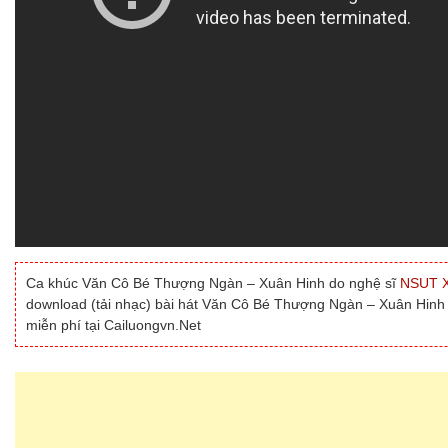
Ca khúc Văn Cô Bé Thượng Ngàn – Xuân Hinh do nghệ sĩ
NSUT X
download (tải nhạc) bài hát Văn Cô Bé Thượng Ngàn – Xuân Hinh
miễn phí tại Cailuongvn.Net