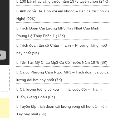
100 bài nhạc vàng trước năm 1975 tuyển chọn (24K)
Anh có về Hà Tĩnh với em không – Dân ca trữ tình xứ
Nghệ (22K)
Trích Đoạn Cải Lương MP3 Hay Nhất Của Minh
Phụng Lệ Thủy Phần 1 (12K)
Trích đoạn tân cổ Châu Thanh – Phượng Hằng mp3
hay nhất (9K)
Tấn Tài, Mỹ Châu Mp3 Ca Cổ Trước Năm 1975 (8K)
Ca cổ Phương Cẩm Ngọc MP3 – Trích đoạn ca cổ cải
lương dài hơi hay nhất (7K)
Cải lương tuồng cổ xưa Tìm lại cuộc đời – Thanh
Tuấn, Giang Châu (6K)
Tuyển tập trích đoạn cải lương vọng cổ hơi dài miền
Tây hay nhất (6K)