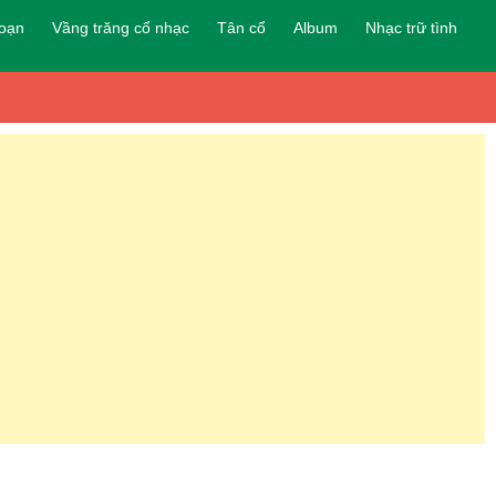
đoạn
Vầng trăng cổ nhạc
Tân cổ
Album
Nhạc trữ tình