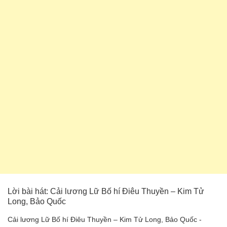
Lời bài hát: Cải lương Lữ Bố hí Điêu Thuyền – Kim Tử
Long, Bảo Quốc
Cải lương Lữ Bố hí Điêu Thuyền – Kim Tử Long, Bảo Quốc -