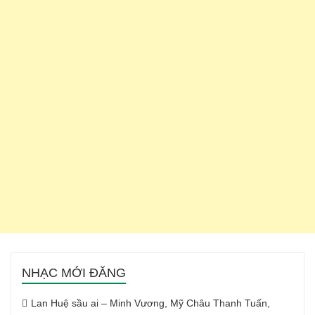
NHẠC MỚI ĐĂNG
Lan Huệ sầu ai – Minh Vương, Mỹ Châu Thanh Tuấn,