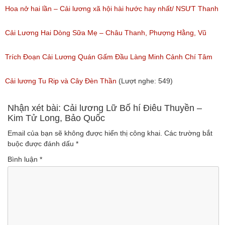
nghe: 383)
Hoa nở hai lần – Cải lương xã hội hài hước hay nhất/ NSƯT Thanh
Ngân, NSƯT Vũ Linh
Cải Lương Hai Dòng Sữa Mẹ – Châu Thanh, Phượng Hằng, Vũ
(Lượt nghe: 191)
Minh Vương, Linh Vương, Phương Hồng Thủy
Trích Đoạn Cải Lương Quán Gấm Đầu Làng Minh Cảnh Chí Tâm
(Lượt nghe: 609)
(Lượt nghe: 285)
Cải lương Tu Rip và Cây Đèn Thần
(Lượt nghe: 549)
Nhận xét bài: Cải lương Lữ Bố hí Điêu Thuyền –
Kim Tử Long, Bảo Quốc
Email của bạn sẽ không được hiển thị công khai.
Các trường bắt
buộc được đánh dấu
*
Bình luận
*