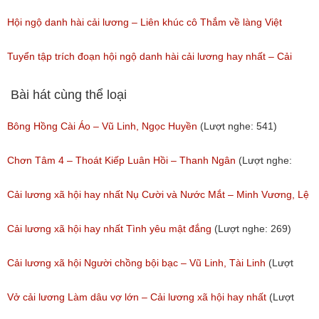
(Lượt nghe: 310)
Hội ngộ danh hài cải lương – Liên khúc cô Thắm về làng Việt
Hương, Phan Ngọc Luân, Huỳnh Anh, Lâm Vinh Hải, Sơn Ngọc
Tuyển tập trích đoạn hội ngộ danh hài cải lương hay nhất – Cải
Minh.
lương hài: Cưới vợ cho ai
Bài hát cùng thể loại
(Lượt nghe: 49)
(Lượt nghe: 51)
Bông Hồng Cài Áo – Vũ Linh, Ngọc Huyền
(Lượt nghe: 541)
Chơn Tâm 4 – Thoát Kiếp Luân Hồi – Thanh Ngân
(Lượt nghe:
267)
Cải lương xã hội hay nhất Nụ Cười và Nước Mắt – Minh Vương, Lệ
Thủy
Cải lương xã hội hay nhất Tình yêu mật đắng
(Lượt nghe: 269)
(Lượt nghe: 776)
Cải lương xã hội Người chồng bội bạc – Vũ Linh, Tài Linh
(Lượt
nghe: 473)
Vở cải lương Làm dâu vợ lớn – Cải lương xã hội hay nhất
(Lượt