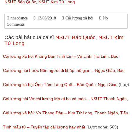
NSƯT Bảo Quốc
,
NSUT Kim Tử Long
nhacdanca
13/06/2018
Cải lương xã hội
No
Comments
Các bài hát của ca sĩ
NSƯT Bảo Quốc
,
NSUT Kim
Tử Long
Cải lương xã hội Không Bán Tình Em – Vũ Linh, Tài Linh, Bảo
Quốc
Cải lương hài hước Bốn người đi khắp thế gian – Ngọc Giàu, Bảo
(Lượt nghe: 525)
Quốc
Cải lương xã hội Ông Tám Làng Quê – Bảo Quốc, Ngọc Giàu
(Lượt
(Lượt nghe: 129)
nghe: 98)
Cải lương hài Vở cải lương Má ơi ba có mèo – NSƯT Thanh Ngân,
Bảo Quốc
Cải lương xã hội: Vợ Thằng Đậu – Kim Tử Long, Thanh Ngân, Tiểu
(Lượt nghe: 39)
Bảo Quốc
Tình mẫu tử – Tuyển tập cải lương hay nhất
(Lượt nghe: 509)