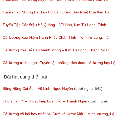
(Lượt nghe: 46)
Long, NSUT Thanh Ngân/ Chương trình Hội Ngộ Danh Hài tập 08(
Tuyển Tập Những Bài Tân Cổ Cải Lương Hay Nhất Của Kim Tử
ngày 18/02/2017)
Long
Tuyển Tập Các Điệu Hồ Quảng – Vũ Linh, Kim Tử Long, Trinh
(Lượt nghe: 94)
(Lượt nghe: 271)
Trinh, Vũ Luân, Phượng Mai
Cải Lương Xưa Niềm Hạnh Phúc Chân Tình – Kim Tử Long, Tài
(Lượt nghe: 330)
Linh, Thanh Ngân
Cải lương xưa Bể Hận Mênh Mông – Kim Tử Long, Thanh Ngân
(Lượt nghe: 378)
(Lượt nghe: 105)
Cải lương trích đoạn : Tuyển tập những trích đoạn cải lương hay Lệ
Thủy
Bài hát cùng thể loại
(Lượt nghe: 124)
Bông Hồng Cài Áo – Vũ Linh, Ngọc Huyền
(Lượt nghe: 541)
Chơn Tâm 4 – Thoát Kiếp Luân Hồi – Thanh Ngân
(Lượt nghe:
267)
Cải lương xã hội hay nhất Nụ Cười và Nước Mắt – Minh Vương, Lệ