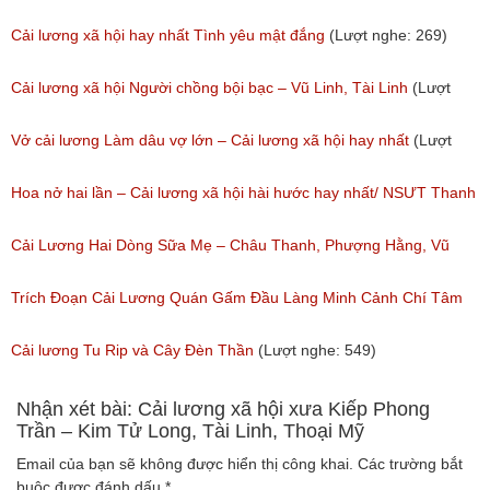
Thủy
Cải lương xã hội hay nhất Tình yêu mật đắng
(Lượt nghe: 269)
(Lượt nghe: 776)
Cải lương xã hội Người chồng bội bạc – Vũ Linh, Tài Linh
(Lượt
nghe: 473)
Vở cải lương Làm dâu vợ lớn – Cải lương xã hội hay nhất
(Lượt
nghe: 383)
Hoa nở hai lần – Cải lương xã hội hài hước hay nhất/ NSƯT Thanh
Ngân, NSƯT Vũ Linh
Cải Lương Hai Dòng Sữa Mẹ – Châu Thanh, Phượng Hằng, Vũ
(Lượt nghe: 191)
Minh Vương, Linh Vương, Phương Hồng Thủy
Trích Đoạn Cải Lương Quán Gấm Đầu Làng Minh Cảnh Chí Tâm
(Lượt nghe: 609)
(Lượt nghe: 285)
Cải lương Tu Rip và Cây Đèn Thần
(Lượt nghe: 549)
Nhận xét bài: Cải lương xã hội xưa Kiếp Phong
Trần – Kim Tử Long, Tài Linh, Thoại Mỹ
Email của bạn sẽ không được hiển thị công khai.
Các trường bắt
buộc được đánh dấu
*