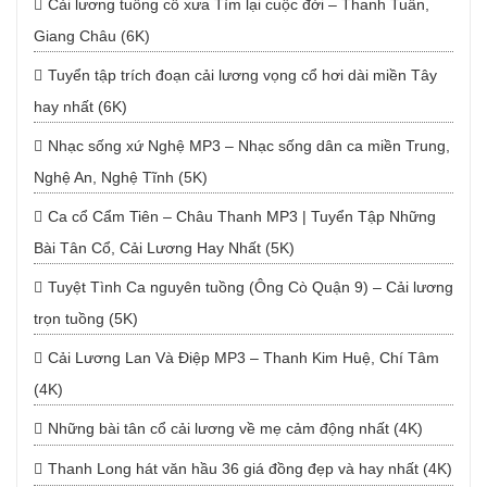
Cải lương tuồng cổ xưa Tìm lại cuộc đời – Thanh Tuấn,
Giang Châu (6K)
Tuyển tập trích đoạn cải lương vọng cổ hơi dài miền Tây
hay nhất (6K)
Nhạc sống xứ Nghệ MP3 – Nhạc sống dân ca miền Trung,
Nghệ An, Nghệ Tĩnh (5K)
Ca cổ Cẩm Tiên – Châu Thanh MP3 | Tuyển Tập Những
Bài Tân Cổ, Cải Lương Hay Nhất (5K)
Tuyệt Tình Ca nguyên tuồng (Ông Cò Quận 9) – Cải lương
trọn tuồng (5K)
Cải Lương Lan Và Điệp MP3 – Thanh Kim Huệ, Chí Tâm
(4K)
Những bài tân cổ cải lương về mẹ cảm động nhất (4K)
Thanh Long hát văn hầu 36 giá đồng đẹp và hay nhất (4K)