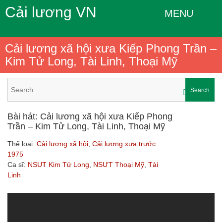
Cải lương VN
MENU
Cải lương xã hội xưa Kiếp Phong Trần –
Kim Tử Long, Tài Linh, Thoại Mỹ
Search
Bài hát: Cải lương xã hội xưa Kiếp Phong
Trần – Kim Tử Long, Tài Linh, Thoại Mỹ
Thể loại:
Cải lương xã hội
,
Cải lương xưa trước
1975
Ca sĩ:
NSUT Kim Tử Long
,
NSƯT Thoại Mỹ
,
Tài
Linh