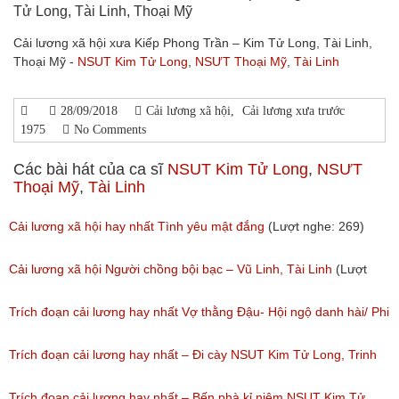
Tử Long, Tài Linh, Thoại Mỹ
Cải lương xã hội xưa Kiếp Phong Trần – Kim Tử Long, Tài Linh,
Thoại Mỹ -
NSUT Kim Tử Long
,
NSƯT Thoại Mỹ
,
Tài Linh
28/09/2018
Cải lương xã hội
,
Cải lương xưa trước
1975
No Comments
Các bài hát của ca sĩ
NSUT Kim Tử Long
,
NSƯT
Thoại Mỹ
,
Tài Linh
Cải lương xã hội hay nhất Tình yêu mật đắng
(Lượt nghe: 269)
Cải lương xã hội Người chồng bội bạc – Vũ Linh, Tài Linh
(Lượt
nghe: 473)
Trích đoạn cải lương hay nhất Vợ thằng Đậu- Hội ngộ danh hài/ Phi
Nhung, NSUT Kim Tử Long, Bảo Chung
Trích đoạn cải lương hay nhất – Đi cày NSUT Kim Tử Long, Trinh
(Lượt nghe: 165)
Trinh/ Chương trình Hội Ngộ Danh Hài tập 08( ngày 18/02/2017)
Trích đoạn cải lương hay nhất – Bến phà kỉ niệm NSUT Kim Tử