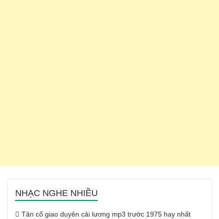
NHẠC NGHE NHIỀU
Tân cổ giao duyên cải lương mp3 trước 1975 hay nhất