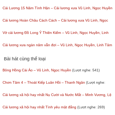
Cải Lương 15 Năm Tình Hận – Cải lương xưa Vũ Linh, Ngọc Huyền
(Lượt nghe: 639)
Cải lương Hoàn Châu Cách Cách – Cải lương xưa Vũ Linh, Ngọc
Huyền
Vở cải lương Đồ Long Ỷ Thiên Kiếm – Vũ Linh, Ngọc Huyền, Linh
(Lượt nghe: 263)
Tâm
Cải lương xưa ngàn năm vẫn đợi – Vũ Linh, Ngọc Huyền, Linh Tâm
(Lượt nghe: 327)
(Lượt nghe: 358)
Bài hát cùng thể loại
Bông Hồng Cài Áo – Vũ Linh, Ngọc Huyền
(Lượt nghe: 541)
Chơn Tâm 4 – Thoát Kiếp Luân Hồi – Thanh Ngân
(Lượt nghe:
267)
Cải lương xã hội hay nhất Nụ Cười và Nước Mắt – Minh Vương, Lệ
Thủy
Cải lương xã hội hay nhất Tình yêu mật đắng
(Lượt nghe: 269)