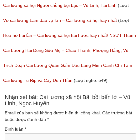
(Lượt nghe: 776)
Cải lương xã hội Người chồng bội bạc – Vũ Linh, Tài Linh
(Lượt
nghe: 475)
Vở cải lương Làm dâu vợ lớn – Cải lương xã hội hay nhất
(Lượt
nghe: 383)
Hoa nở hai lần – Cải lương xã hội hài hước hay nhất/ NSƯT Thanh
Ngân, NSƯT Vũ Linh
Cải Lương Hai Dòng Sữa Mẹ – Châu Thanh, Phượng Hằng, Vũ
(Lượt nghe: 191)
Minh Vương, Linh Vương, Phương Hồng Thủy
Trích Đoạn Cải Lương Quán Gấm Đầu Làng Minh Cảnh Chí Tâm
(Lượt nghe: 609)
(Lượt nghe: 285)
Cải lương Tu Rip và Cây Đèn Thần
(Lượt nghe: 549)
Nhận xét bài: Cải lương xã hội Bãi bồi bến lở – Vũ
Linh, Ngọc Huyền
Email của bạn sẽ không được hiển thị công khai.
Các trường bắt
buộc được đánh dấu
*
Bình luận
*