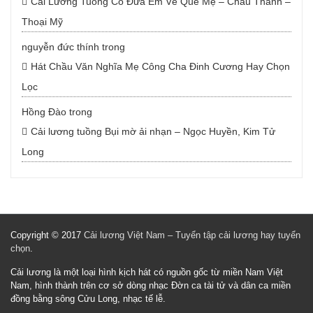
Cải Lương Tuồng Cổ Đưa Em Về Quê Mẹ – Châu Thanh –
Thoại Mỹ
nguyễn đức thính
trong
Hát Chầu Văn Nghĩa Mẹ Công Cha Đinh Cương Hay Chọn
Lọc
Hồng Đào
trong
Cải lương tuồng Bụi mờ ải nhạn – Ngọc Huyền, Kim Tử
Long
Copyright © 2017
Cải lương Việt Nam – Tuyển tập cải lương hay tuyển
chọn
.
Cải lương là một loại hình kịch hát có nguồn gốc từ miền Nam Việt
Nam, hình thành trên cơ sở dòng nhạc Đờn ca tài tử và dân ca miền
đồng bằng sông Cửu Long, nhạc tế lễ.