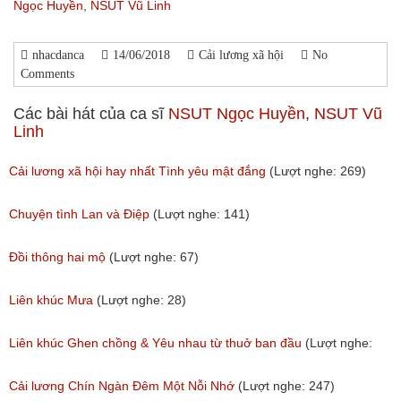
Ngọc Huyền
,
NSUT Vũ Linh
nhacdanca
14/06/2018
Cải lương xã hội
No
Comments
Các bài hát của ca sĩ
NSUT Ngọc Huyền
,
NSUT Vũ
Linh
Cải lương xã hội hay nhất Tình yêu mật đắng
(Lượt nghe: 269)
Chuyện tình Lan và Điệp
(Lượt nghe: 141)
Đồi thông hai mộ
(Lượt nghe: 67)
Liên khúc Mưa
(Lượt nghe: 28)
Liên khúc Ghen chồng & Yêu nhau từ thuở ban đầu
(Lượt nghe:
50)
Cải lương Chín Ngàn Đêm Một Nỗi Nhớ
(Lượt nghe: 247)