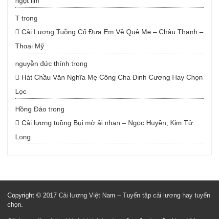
ngọt lịm
T
trong
Cải Lương Tuồng Cổ Đưa Em Về Quê Mẹ – Châu Thanh –
Thoại Mỹ
nguyễn đức thính
trong
Hát Chầu Văn Nghĩa Mẹ Công Cha Đinh Cương Hay Chọn
Lọc
Hồng Đào
trong
Cải lương tuồng Bụi mờ ải nhạn – Ngọc Huyền, Kim Tử
Long
Copyright © 2017
Cải lương Việt Nam – Tuyển tập cải lương hay tuyển
chọn
.