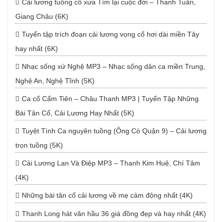
Cải lương tuồng cổ xưa Tìm lại cuộc đời – Thanh Tuấn,
Giang Châu (6K)
Tuyển tập trích đoạn cải lương vọng cổ hơi dài miền Tây
hay nhất (6K)
Nhạc sống xứ Nghệ MP3 – Nhạc sống dân ca miền Trung,
Nghệ An, Nghệ Tĩnh (5K)
Ca cổ Cẩm Tiên – Châu Thanh MP3 | Tuyển Tập Những
Bài Tân Cổ, Cải Lương Hay Nhất (5K)
Tuyệt Tình Ca nguyên tuồng (Ông Cò Quận 9) – Cải lương
trọn tuồng (5K)
Cải Lương Lan Và Điệp MP3 – Thanh Kim Huệ, Chí Tâm
(4K)
Những bài tân cổ cải lương về mẹ cảm động nhất (4K)
Thanh Long hát văn hầu 36 giá đồng đẹp và hay nhất (4K)