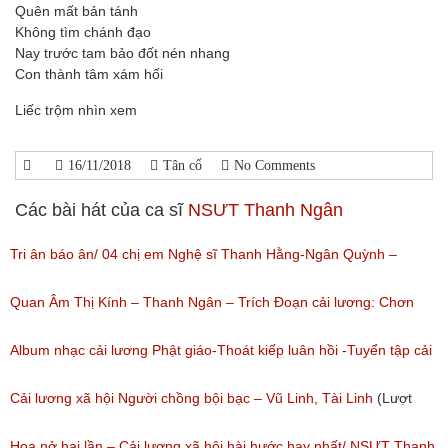
Quên mất bản tánh
Không tìm chánh đạo
Nay trước tam bảo đốt nén nhang
Con thành tâm xám hối
Liếc trộm nhìn xem
16/11/2018
Tân cổ
No Comments
Các bài hát của ca sĩ
NSƯT Thanh Ngân
Tri ân báo ân/ 04 chị em Nghệ sĩ Thanh Hằng-Ngân Quỳnh –
Thanh Ngọc – NSƯT Thanh Ngân
Quan Âm Thị Kính – Thanh Ngân – Trích Đoạn cải lương: Chơn
(Lượt nghe: 527)
Tâm 6
Album nhạc cải lương Phật giáo-Thoát kiếp luân hồi -Tuyển tập cải
(Lượt nghe: 622)
lương NSUT Thanh Ngân hay nhất
Cải lương xã hội Người chồng bội bạc – Vũ Linh, Tài Linh
(Lượt
(Lượt nghe: 606)
nghe: 473)
Hoa nở hai lần – Cải lương xã hội hài hước hay nhất/ NSƯT Thanh