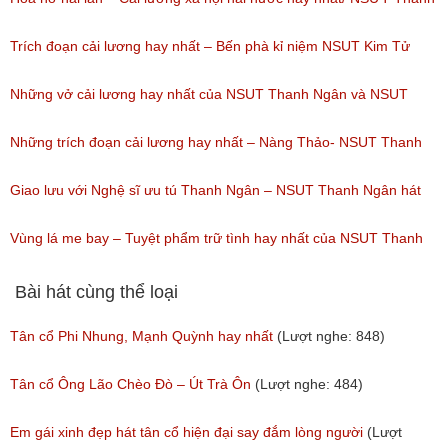
Ngân, NSƯT Vũ Linh
Trích đoạn cải lương hay nhất – Bến phà kỉ niệm NSUT Kim Tử
(Lượt nghe: 191)
Long, NSUT Thanh Ngân/ Chương trình Hội Ngộ Danh Hài tập 08(
Những vở cải lương hay nhất của NSUT Thanh Ngân và NSUT
ngày 18/02/2017)
Trọng Phúc
Những trích đoạn cải lương hay nhất – Nàng Thảo- NSUT Thanh
(Lượt nghe: 94)
(Lượt nghe: 217)
Ngân
Giao lưu với Nghệ sĩ ưu tú Thanh Ngân – NSUT Thanh Ngân hát
(Lượt nghe: 149)
Bolero
Vùng lá me bay – Tuyệt phẩm trữ tình hay nhất của NSUT Thanh
(Lượt nghe: 80)
Ngân,Thanh Hằng,Ngân Quỳnh
Bài hát cùng thể loại
(Lượt nghe: 111)
Tân cổ Phi Nhung, Mạnh Quỳnh hay nhất
(Lượt nghe: 848)
Tân cổ Ông Lão Chèo Đò – Út Trà Ôn
(Lượt nghe: 484)
Em gái xinh đẹp hát tân cổ hiện đại say đắm lòng người
(Lượt