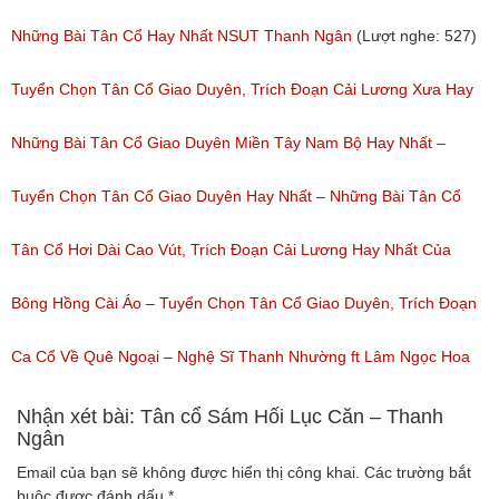
nghe: 276)
Những Bài Tân Cổ Hay Nhất NSUT Thanh Ngân
(Lượt nghe: 527)
Tuyển Chọn Tân Cổ Giao Duyên, Trích Đoạn Cải Lương Xưa Hay
Nhất Được Nghe Nhiều Nhất Trước 1975
Những Bài Tân Cổ Giao Duyên Miền Tây Nam Bộ Hay Nhất –
(Lượt nghe: 471)
Tuyển Tập Tân Cổ Cải Lương Đặc Sắc
Tuyển Chọn Tân Cổ Giao Duyên Hay Nhất – Những Bài Tân Cổ
(Lượt nghe: 319)
Cải Lương Hay Nhất
Tân Cổ Hơi Dài Cao Vút, Trích Đoạn Cải Lương Hay Nhất Của
(Lượt nghe: 214)
Nhiều Nghệ Sĩ Hơi Dài Nghe Nhiều Nhất
Bông Hồng Cài Áo – Tuyển Chọn Tân Cổ Giao Duyên, Trích Đoạn
(Lượt nghe: 208)
Cải Lương Hay Dễ Nghe Mà Cũng Dễ Ngủ
Ca Cổ Về Quê Ngoại – Nghệ Sĩ Thanh Nhường ft Lâm Ngọc Hoa
(Lượt nghe: 234)
(Lượt nghe: 994)
Nhận xét bài: Tân cổ Sám Hối Lục Căn – Thanh
Ngân
Email của bạn sẽ không được hiển thị công khai.
Các trường bắt
buộc được đánh dấu
*