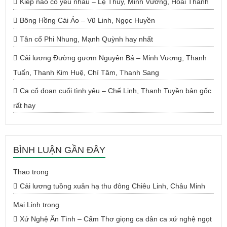
Kiếp nào có yêu nhau – Lệ Thủy, Minh Vương, Hoài Thanh
Bông Hồng Cài Áo – Vũ Linh, Ngọc Huyền
Tân cổ Phi Nhung, Mạnh Quỳnh hay nhất
Cải lương Đường gươm Nguyên Bá – Minh Vương, Thanh
Tuấn, Thanh Kim Huệ, Chí Tâm, Thanh Sang
Ca cổ đoạn cuối tình yêu – Chế Linh, Thanh Tuyền bản gốc
rất hay
BÌNH LUẬN GẦN ĐÂY
Thao
trong
Cải lương tuồng xuân hạ thu đông Chiêu Linh, Châu Minh
Mai Linh
trong
Xứ Nghệ Ân Tình – Cẩm Thơ giọng ca dân ca xứ nghệ ngọt