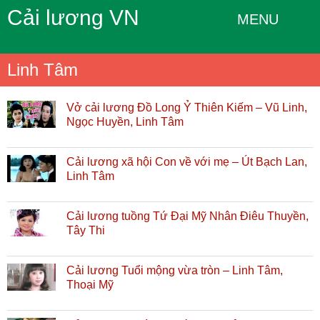
Cải lương VN
MENU
Linh Tâm
Vở cải lương Đồ Long Ỷ Thiên Kiếm – Vũ Linh,
Ngọc Huyền, Linh Tâm
Cải lương xã hội Con về với mẹ – Út Bạch Lan,
Linh Tâm
Cải lương tuồng Tứ Đại Mỹ Nhân Điêu Thuyền,
Tây Thi
Cải lương Tuổi mộng vừa tròn – Linh Tâm,
Thoại Mỹ