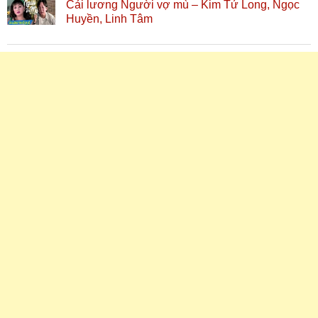
Cải lương Người vợ mù – Kim Tử Long, Ngọc
Huyền, Linh Tâm