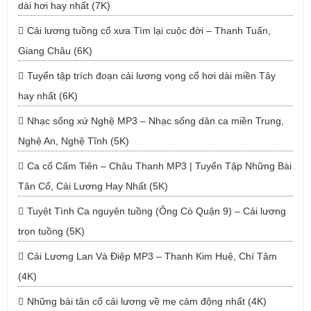
dài hơi hay nhất (7K)
Cải lương tuồng cổ xưa Tìm lại cuộc đời – Thanh Tuấn,
Giang Châu (6K)
Tuyển tập trích đoạn cải lương vọng cổ hơi dài miền Tây
hay nhất (6K)
Nhạc sống xứ Nghệ MP3 – Nhạc sống dân ca miền Trung,
Nghệ An, Nghệ Tĩnh (5K)
Ca cổ Cẩm Tiên – Châu Thanh MP3 | Tuyển Tập Những Bài
Tân Cổ, Cải Lương Hay Nhất (5K)
Tuyệt Tình Ca nguyên tuồng (Ông Cò Quận 9) – Cải lương
trọn tuồng (5K)
Cải Lương Lan Và Điệp MP3 – Thanh Kim Huệ, Chí Tâm
(4K)
Những bài tân cổ cải lương về mẹ cảm động nhất (4K)