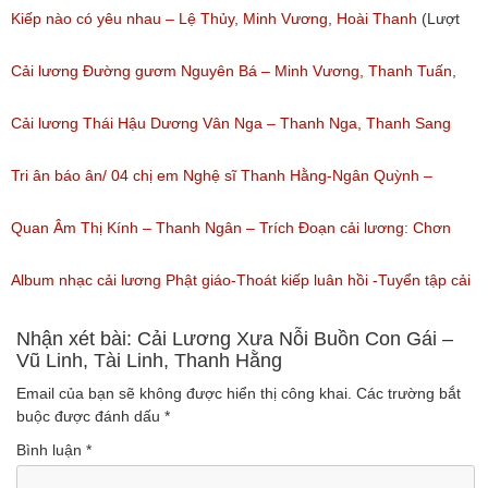
(Lượt nghe: 1,251)
Kiếp nào có yêu nhau – Lệ Thủy, Minh Vương, Hoài Thanh
(Lượt
nghe: 1,059)
Cải lương Đường gươm Nguyên Bá – Minh Vương, Thanh Tuấn,
Thanh Kim Huệ, Chí Tâm, Thanh Sang
Cải lương Thái Hậu Dương Vân Nga – Thanh Nga, Thanh Sang
(Lượt nghe: 1,226)
nguyên tuồng
Tri ân báo ân/ 04 chị em Nghệ sĩ Thanh Hằng-Ngân Quỳnh –
(Lượt nghe: 864)
Thanh Ngọc – NSƯT Thanh Ngân
Quan Âm Thị Kính – Thanh Ngân – Trích Đoạn cải lương: Chơn
(Lượt nghe: 527)
Tâm 6
Album nhạc cải lương Phật giáo-Thoát kiếp luân hồi -Tuyển tập cải
(Lượt nghe: 622)
lương NSUT Thanh Ngân hay nhất
Nhận xét bài: Cải Lương Xưa Nỗi Buồn Con Gái –
Vũ Linh, Tài Linh, Thanh Hằng
(Lượt nghe: 606)
Email của bạn sẽ không được hiển thị công khai.
Các trường bắt
buộc được đánh dấu
*
Bình luận
*