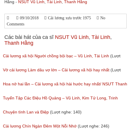
Hằng -
NSUT Vũ Linh
,
Tài Linh
,
Thanh Hằng
09/10/2018
Cải lương xưa trước 1975
No
Comments
Các bài hát của ca sĩ
NSUT Vũ Linh
,
Tài Linh
,
Thanh Hằng
Cải lương xã hội Người chồng bội bạc – Vũ Linh, Tài Linh
(Lượt
nghe: 473)
Vở cải lương Làm dâu vợ lớn – Cải lương xã hội hay nhất
(Lượt
nghe: 383)
Hoa nở hai lần – Cải lương xã hội hài hước hay nhất/ NSƯT Thanh
Ngân, NSƯT Vũ Linh
Tuyển Tập Các Điệu Hồ Quảng – Vũ Linh, Kim Tử Long, Trinh
(Lượt nghe: 191)
Trinh, Vũ Luân, Phượng Mai
Chuyện tình Lan và Điệp
(Lượt nghe: 140)
(Lượt nghe: 330)
Cải lương Chín Ngàn Đêm Một Nỗi Nhớ
(Lượt nghe: 246)