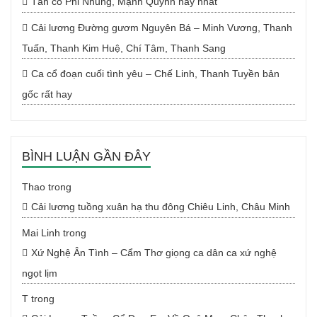
Tân cổ Phi Nhung, Mạnh Quỳnh hay nhất
Cải lương Đường gươm Nguyên Bá – Minh Vương, Thanh
Tuấn, Thanh Kim Huệ, Chí Tâm, Thanh Sang
Ca cổ đoạn cuối tình yêu – Chế Linh, Thanh Tuyền bản
gốc rất hay
BÌNH LUẬN GẦN ĐÂY
Thao
trong
Cải lương tuồng xuân hạ thu đông Chiêu Linh, Châu Minh
Mai Linh
trong
Xứ Nghệ Ân Tình – Cẩm Thơ giọng ca dân ca xứ nghệ
ngọt lịm
T
trong