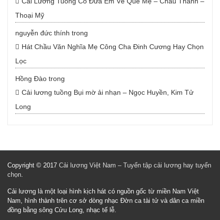
Cải Lương Tuồng Cổ Đưa Em Về Quê Mẹ – Châu Thanh –
Thoại Mỹ
nguyễn đức thính
trong
Hát Chầu Văn Nghĩa Mẹ Công Cha Đinh Cương Hay Chọn
Lọc
Hồng Đào
trong
Cải lương tuồng Bụi mờ ải nhạn – Ngọc Huyền, Kim Tử
Long
Copyright © 2017
Cải lương Việt Nam – Tuyển tập cải lương hay tuyển
chọn
.
Cải lương là một loại hình kịch hát có nguồn gốc từ miền Nam Việt
Nam, hình thành trên cơ sở dòng nhạc Đờn ca tài tử và dân ca miền
đồng bằng sông Cửu Long, nhạc tế lễ.