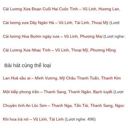
Cải Lương Xưa Đoạn Cuối Hai Cuộc Tình – Vũ Linh, Hương Lan,
Phương Hồng Thủy
Cải lương xưa Dãy Ngân Hà – Vũ Linh, Tài Linh, Thoại Mỹ
(Lượt
(Lượt nghe: 284)
nghe: 206)
Cải lương Hoa Bướm ngày xưa – Vũ Linh, Phượng Mai
(Lượt nghe:
390)
Cải Lương Xưa Nhạc Tình – Vũ Linh, Thoại Mỹ, Phương Hồng
Thủy
Bài hát cùng thể loại
(Lượt nghe: 125)
Lan Huệ sầu ai – Minh Vương, Mỹ Châu Thanh Tuấn, Thanh Kim
Huệ
Một kiếp phong trần – Thanh Sang, Thanh Ngân, Bạch tuyết
(Lượt
(Lượt nghe: 2,624)
nghe: 924)
Chuyện tình An Lộc Sơn – Thanh Nga, Tấn Tài, Thanh Sang, Ngọc
Giàu
Khi hoa trà nở – Vũ Linh, Tài Linh
(Lượt nghe: 496)