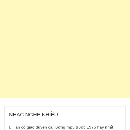
NHẠC NGHE NHIỀU
Tân cổ giao duyên cải lương mp3 trước 1975 hay nhất