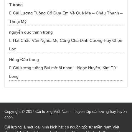
T
trong
Cải Lương Tuồng Cổ Đưa Em Về Quê Mẹ – Châu Thanh –
Thoại Mỹ
nguyễn đức thính
trong
Hát Chầu Văn Nghĩa Mẹ Công Cha Đinh Cương Hay Chọn
Lọc
Hồng Đào
trong
Cải lương tuồng Bụi mờ ải nhạn – Ngọc Huyền, Kim Tử
Long
Copyright © 2017
Cải lương Việt Nam – Tuyển tập cải lương hay tuyển
chọn
.
Cải lương là một loại hình kịch hát có nguồn gốc từ miền Nam Việt