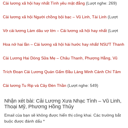
Thủy
Cải lương xã hội hay nhất Tình yêu mật đắng
(Lượt nghe: 269)
(Lượt nghe: 776)
Cải lương xã hội Người chồng bội bạc – Vũ Linh, Tài Linh
(Lượt
nghe: 473)
Vở cải lương Làm dâu vợ lớn – Cải lương xã hội hay nhất
(Lượt
nghe: 383)
Hoa nở hai lần – Cải lương xã hội hài hước hay nhất/ NSƯT Thanh
Ngân, NSƯT Vũ Linh
Cải Lương Hai Dòng Sữa Mẹ – Châu Thanh, Phượng Hằng, Vũ
(Lượt nghe: 191)
Minh Vương, Linh Vương, Phương Hồng Thủy
Trích Đoạn Cải Lương Quán Gấm Đầu Làng Minh Cảnh Chí Tâm
(Lượt nghe: 609)
(Lượt nghe: 285)
Cải lương Tu Rip và Cây Đèn Thần
(Lượt nghe: 549)
Nhận xét bài: Cải Lương Xưa Nhạc Tình – Vũ Linh,
Thoại Mỹ, Phương Hồng Thủy
Email của bạn sẽ không được hiển thị công khai.
Các trường bắt
buộc được đánh dấu
*