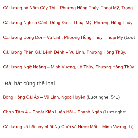
(Lượt nghe: 47)
Cải lương bà Năm Cây Thị – Phương Hồng Thủy, Thoại Mỹ, Trọng
Phúc
Cải lương Nghịch Cảnh Dòng Đời – Thoại Mỹ, Phương Hồng Thủy
(Lượt nghe: 42)
(Lượt nghe: 184)
Cải lương Dòng Đời – Vũ Linh, Phương Hồng Thủy, Thoại Mỹ
(Lượt
nghe: 61)
Cải lương Phận Gái Lênh Đênh – Vũ Linh, Phương Hồng Thủy,
Thoại Miêu
Cải lương Ngỡ Ngàng – Minh Vương, Lệ Thủy, Phương Hồng Thủy
(Lượt nghe: 152)
(Lượt nghe: 161)
Bài hát cùng thể loại
Bông Hồng Cài Áo – Vũ Linh, Ngọc Huyền
(Lượt nghe: 541)
Chơn Tâm 4 – Thoát Kiếp Luân Hồi – Thanh Ngân
(Lượt nghe:
267)
Cải lương xã hội hay nhất Nụ Cười và Nước Mắt – Minh Vương, Lệ