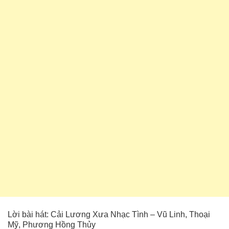
Lời bài hát: Cải Lương Xưa Nhạc Tình – Vũ Linh, Thoại
Mỹ, Phương Hồng Thủy