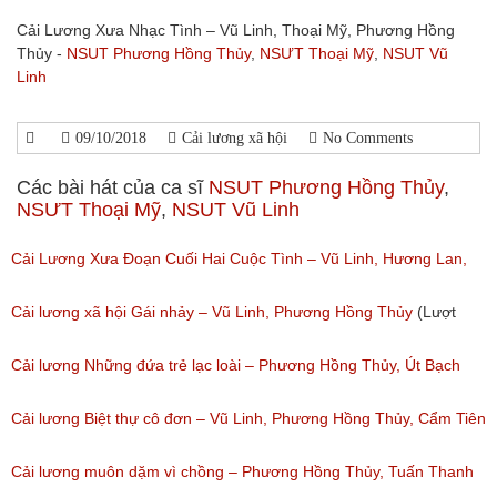
Cải Lương Xưa Nhạc Tình – Vũ Linh, Thoại Mỹ, Phương Hồng
Thủy -
NSUT Phương Hồng Thủy
,
NSƯT Thoại Mỹ
,
NSUT Vũ
Linh
09/10/2018
Cải lương xã hội
No Comments
Các bài hát của ca sĩ
NSUT Phương Hồng Thủy
,
NSƯT Thoại Mỹ
,
NSUT Vũ Linh
Cải Lương Xưa Đoạn Cuối Hai Cuộc Tình – Vũ Linh, Hương Lan,
Phương Hồng Thủy
Cải lương xã hội Gái nhảy – Vũ Linh, Phương Hồng Thủy
(Lượt
(Lượt nghe: 284)
nghe: 172)
Cải lương Những đứa trẻ lạc loài – Phương Hồng Thủy, Út Bạch
Lan
Cải lương Biệt thự cô đơn – Vũ Linh, Phương Hồng Thủy, Cẩm Tiên
(Lượt nghe: 89)
(Lượt nghe: 173)
Cải lương muôn dặm vì chồng – Phương Hồng Thủy, Tuấn Thanh