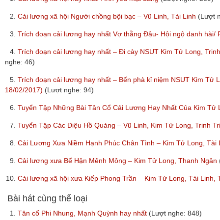
2.
Cải lương xã hội Người chồng bội bạc – Vũ Linh, Tài Linh
(Lượt 
3.
Trích đoạn cải lương hay nhất Vợ thằng Đậu- Hội ngộ danh hà
4.
Trích đoạn cải lương hay nhất – Đi cày NSUT Kim Tử Long, Trin
nghe: 46)
5.
Trích đoạn cải lương hay nhất – Bến phà kỉ niệm NSUT Kim Tử
18/02/2017)
(Lượt nghe: 94)
6.
Tuyển Tập Những Bài Tân Cổ Cải Lương Hay Nhất Của Kim Tử
7.
Tuyển Tập Các Điệu Hồ Quảng – Vũ Linh, Kim Tử Long, Trinh T
8.
Cải Lương Xưa Niềm Hạnh Phúc Chân Tình – Kim Tử Long, Tài
9.
Cải lương xưa Bể Hận Mênh Mông – Kim Tử Long, Thanh Ngân
10.
Cải lương xã hội xưa Kiếp Phong Trần – Kim Tử Long, Tài Linh,
Bài hát cùng thể loại
1.
Tân cổ Phi Nhung, Mạnh Quỳnh hay nhất
(Lượt nghe: 848)