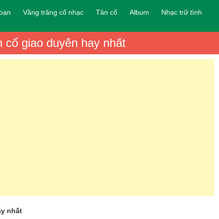
đoạn
Vầng trăng cổ nhạc
Tân cổ
Album
Nhạc trữ tình
 cổ giao duyên hay nhất
ay nhất