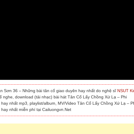
 Sơn 36 – Những bài tân cổ giao duyên hay nhất do nghệ sĩ
NSUT K
hể nghe, download (tải nhạc) bài hát Tân Cổ Lấy Chồng Xứ Lạ – Phi
hay nhất mp3, playlist/album, MV/Video Tân Cổ Lấy Chồng Xứ Lạ – P
hay nhất miễn phí tại Cailuongvn.Net