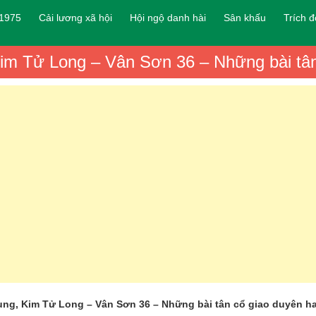
 1975
Cải lương xã hội
Hội ngộ danh hài
Sân khấu
Trích 
im Tử Long – Vân Sơn 36 – Những bài tân
ng, Kim Tử Long – Vân Sơn 36 – Những bài tân cổ giao duyên h