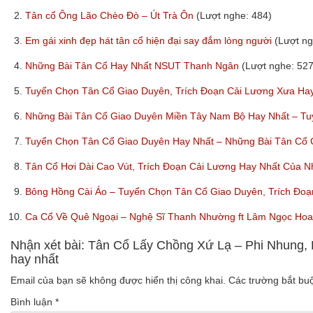
2.
Tân cổ Ông Lão Chèo Đò – Út Trà Ôn
(Lượt nghe: 484)
3.
Em gái xinh đẹp hát tân cổ hiện đại say đắm lòng người
(Lượt ng
4.
Những Bài Tân Cổ Hay Nhất NSUT Thanh Ngân
(Lượt nghe: 527
5.
Tuyển Chọn Tân Cổ Giao Duyên, Trích Đoạn Cải Lương Xưa Ha
6.
Những Bài Tân Cổ Giao Duyên Miền Tây Nam Bộ Hay Nhất – T
7.
Tuyển Chọn Tân Cổ Giao Duyên Hay Nhất – Những Bài Tân Cổ 
8.
Tân Cổ Hơi Dài Cao Vút, Trích Đoạn Cải Lương Hay Nhất Của N
9.
Bông Hồng Cài Áo – Tuyển Chọn Tân Cổ Giao Duyên, Trích Đ
10.
Ca Cổ Về Quê Ngoại – Nghệ Sĩ Thanh Nhường ft Lâm Ngọc Ho
Nhận xét bài: Tân Cổ Lấy Chồng Xứ Lạ – Phi Nhung,
hay nhất
Email của bạn sẽ không được hiển thị công khai.
Các trường bắt b
Bình luận
*