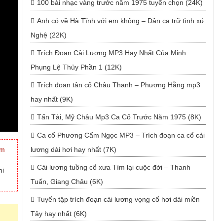
100 bài nhạc vàng trước năm 1975 tuyển chọn (24K)
Anh có về Hà Tĩnh với em không – Dân ca trữ tình xứ
Nghệ (22K)
Trích Đoạn Cải Lương MP3 Hay Nhất Của Minh
Phụng Lệ Thủy Phần 1 (12K)
Trích đoạn tân cổ Châu Thanh – Phượng Hằng mp3
hay nhất (9K)
Tấn Tài, Mỹ Châu Mp3 Ca Cổ Trước Năm 1975 (8K)
Ca cổ Phương Cẩm Ngọc MP3 – Trích đoạn ca cổ cải
im
lương dài hơi hay nhất (7K)
Cải lương tuồng cổ xưa Tìm lại cuộc đời – Thanh
hi
Tuấn, Giang Châu (6K)
Tuyển tập trích đoạn cải lương vọng cổ hơi dài miền
Tây hay nhất (6K)