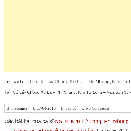
Lời bài hát: Tân Cổ Lấy Chồng Xứ Lạ – Phi Nhung, Kim Tử 
Tân Cổ Lấy Chồng Xứ Lạ – Phi Nhung, Kim Tử Long – Vân Sơn 36 –
nhacdanca
17/04/2018
Tân cổ
No Comments
Các bài hát của ca sĩ
NSUT Kim Tử Long
,
Phi Nhung
1.
Cải lương xã hội hay nhất Tình yêu mật đắng
(Lượt nghe: 269)