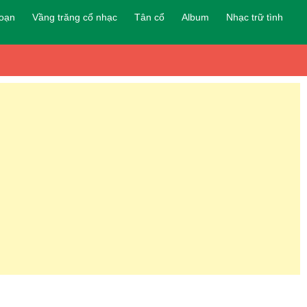
đoạn
Vầng trăng cổ nhạc
Tân cổ
Album
Nhạc trữ tình