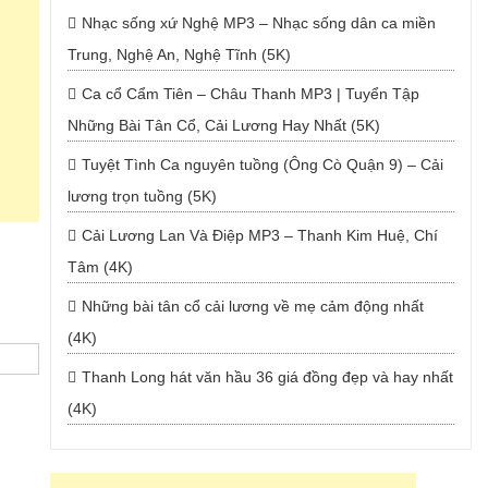
Nhạc sống xứ Nghệ MP3 – Nhạc sống dân ca miền
Trung, Nghệ An, Nghệ Tĩnh (5K)
Ca cổ Cẩm Tiên – Châu Thanh MP3 | Tuyển Tập
Những Bài Tân Cổ, Cải Lương Hay Nhất (5K)
Tuyệt Tình Ca nguyên tuồng (Ông Cò Quận 9) – Cải
lương trọn tuồng (5K)
Cải Lương Lan Và Điệp MP3 – Thanh Kim Huệ, Chí
Tâm (4K)
Những bài tân cổ cải lương về mẹ cảm động nhất
(4K)
Thanh Long hát văn hầu 36 giá đồng đẹp và hay nhất
(4K)