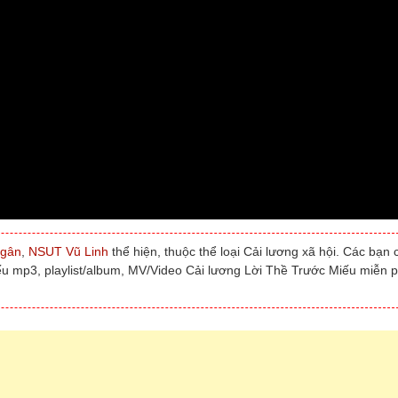
gân
,
NSUT Vũ Linh
thể hiện, thuộc thể loại Cải lương xã hội. Các bạn 
ếu mp3, playlist/album, MV/Video Cải lương Lời Thề Trước Miếu miễn p