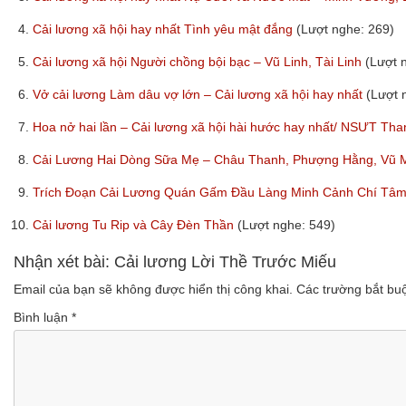
4.
Cải lương xã hội hay nhất Tình yêu mật đắng
(Lượt nghe: 269)
5.
Cải lương xã hội Người chồng bội bạc – Vũ Linh, Tài Linh
(Lượt 
6.
Vở cải lương Làm dâu vợ lớn – Cải lương xã hội hay nhất
(Lượt 
7.
Hoa nở hai lần – Cải lương xã hội hài hước hay nhất/ NSƯT T
8.
Cải Lương Hai Dòng Sữa Mẹ – Châu Thanh, Phượng Hằng, Vũ 
9.
Trích Đoạn Cải Lương Quán Gấm Đầu Làng Minh Cảnh Chí Tâ
10.
Cải lương Tu Rip và Cây Đèn Thần
(Lượt nghe: 549)
Nhận xét bài: Cải lương Lời Thề Trước Miếu
Email của bạn sẽ không được hiển thị công khai.
Các trường bắt b
Bình luận
*