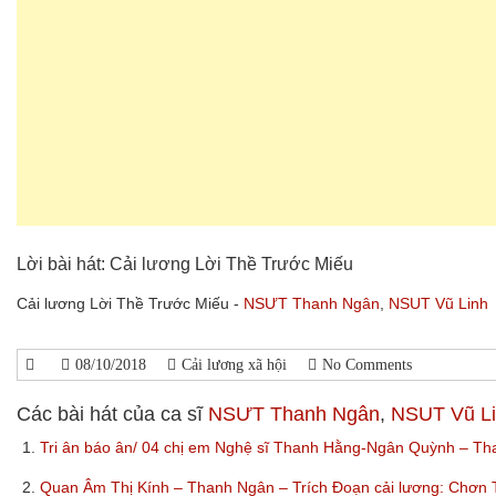
Lời bài hát: Cải lương Lời Thề Trước Miếu
Cải lương Lời Thề Trước Miếu -
NSƯT Thanh Ngân
,
NSUT Vũ Linh
08/10/2018
Cải lương xã hội
No Comments
Các bài hát của ca sĩ
NSƯT Thanh Ngân
,
NSUT Vũ L
1.
Tri ân báo ân/ 04 chị em Nghệ sĩ Thanh Hằng-Ngân Quỳnh – 
2.
Quan Âm Thị Kính – Thanh Ngân – Trích Đoạn cải lương: Chơn