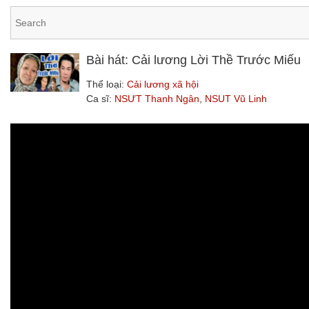
Bài hát: Cải lương Lời Thề Trước Miếu
Thể loại:
Cải lương xã hội
Ca sĩ:
NSƯT Thanh Ngân
,
NSUT Vũ Linh