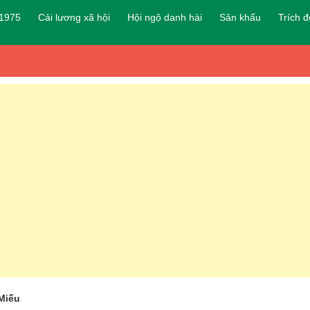
 1975
Cải lương xã hội
Hội ngộ danh hài
Sân khấu
Trích 
Miếu