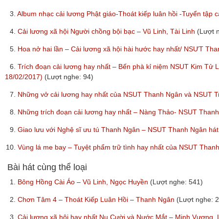
3.
Album nhạc cải lương Phật giáo-Thoát kiếp luân hồi -Tuyển tậ
4.
Cải lương xã hội Người chồng bội bạc – Vũ Linh, Tài Linh
(Lượt 
5.
Hoa nở hai lần – Cải lương xã hội hài hước hay nhất/ NSƯT T
6.
Trích đoạn cải lương hay nhất – Bến phà kỉ niệm NSUT Kim Tử
18/02/2017)
(Lượt nghe: 94)
7.
Những vở cải lương hay nhất của NSUT Thanh Ngân và NSUT 
8.
Những trích đoạn cải lương hay nhất – Nàng Thảo- NSUT Than
9.
Giao lưu với Nghệ sĩ ưu tú Thanh Ngân – NSUT Thanh Ngân hát
10.
Vùng lá me bay – Tuyệt phẩm trữ tình hay nhất của NSUT Th
Bài hát cùng thể loại
1.
Bông Hồng Cài Áo – Vũ Linh, Ngọc Huyền
(Lượt nghe: 541)
2.
Chơn Tâm 4 – Thoát Kiếp Luân Hồi – Thanh Ngân
(Lượt nghe: 
3.
Cải lương xã hội hay nhất Nụ Cười và Nước Mắt – Minh Vương,