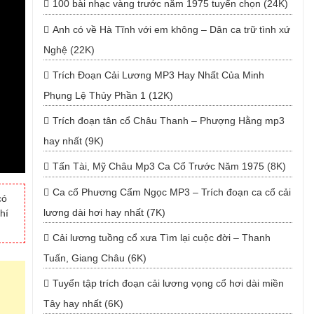
100 bài nhạc vàng trước năm 1975 tuyển chọn (24K)
Anh có về Hà Tĩnh với em không – Dân ca trữ tình xứ
Nghệ (22K)
Trích Đoạn Cải Lương MP3 Hay Nhất Của Minh
Phụng Lệ Thủy Phần 1 (12K)
Trích đoạn tân cổ Châu Thanh – Phượng Hằng mp3
hay nhất (9K)
Tấn Tài, Mỹ Châu Mp3 Ca Cổ Trước Năm 1975 (8K)
Ca cổ Phương Cẩm Ngọc MP3 – Trích đoạn ca cổ cải
có
lương dài hơi hay nhất (7K)
hí
Cải lương tuồng cổ xưa Tìm lại cuộc đời – Thanh
Tuấn, Giang Châu (6K)
Tuyển tập trích đoạn cải lương vọng cổ hơi dài miền
Tây hay nhất (6K)