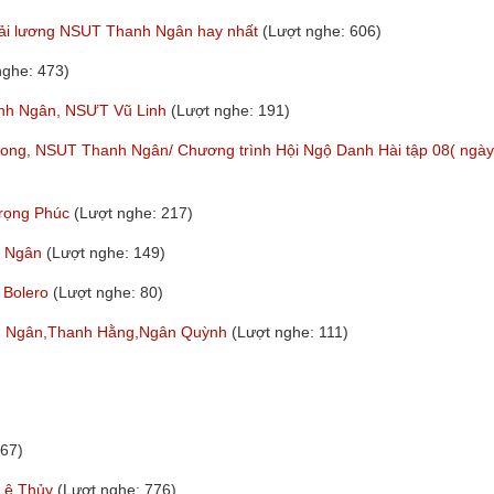
p cải lương NSUT Thanh Ngân hay nhất
(Lượt nghe: 606)
nghe: 473)
hanh Ngân, NSƯT Vũ Linh
(Lượt nghe: 191)
 Long, NSUT Thanh Ngân/ Chương trình Hội Ngộ Danh Hài tập 08( ngày
Trọng Phúc
(Lượt nghe: 217)
h Ngân
(Lượt nghe: 149)
 Bolero
(Lượt nghe: 80)
anh Ngân,Thanh Hằng,Ngân Quỳnh
(Lượt nghe: 111)
267)
 Lệ Thủy
(Lượt nghe: 776)