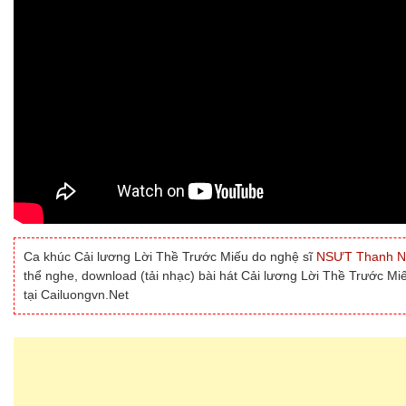
Ca khúc Cải lương Lời Thề Trước Miếu do nghệ sĩ
NSƯT Thanh N
thể nghe, download (tải nhạc) bài hát Cải lương Lời Thề Trước Mi
tại Cailuongvn.Net