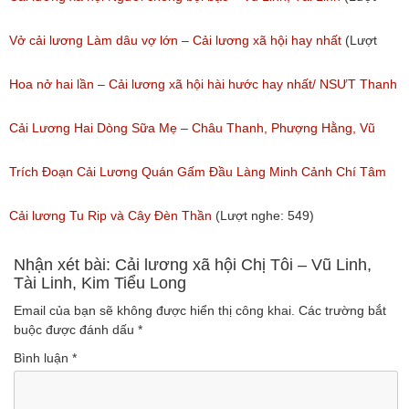
nghe: 473)
Vở cải lương Làm dâu vợ lớn – Cải lương xã hội hay nhất
(Lượt
nghe: 383)
Hoa nở hai lần – Cải lương xã hội hài hước hay nhất/ NSƯT Thanh
Ngân, NSƯT Vũ Linh
Cải Lương Hai Dòng Sữa Mẹ – Châu Thanh, Phượng Hằng, Vũ
(Lượt nghe: 191)
Minh Vương, Linh Vương, Phương Hồng Thủy
Trích Đoạn Cải Lương Quán Gấm Đầu Làng Minh Cảnh Chí Tâm
(Lượt nghe: 609)
(Lượt nghe: 285)
Cải lương Tu Rip và Cây Đèn Thần
(Lượt nghe: 549)
Nhận xét bài: Cải lương xã hội Chị Tôi – Vũ Linh,
Tài Linh, Kim Tiểu Long
Email của bạn sẽ không được hiển thị công khai.
Các trường bắt
buộc được đánh dấu
*
Bình luận
*