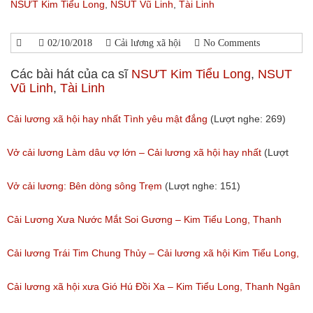
NSƯT Kim Tiểu Long
,
NSUT Vũ Linh
,
Tài Linh
02/10/2018
Cải lương xã hội
No Comments
Các bài hát của ca sĩ
NSƯT Kim Tiểu Long
,
NSUT
Vũ Linh
,
Tài Linh
Cải lương xã hội hay nhất Tình yêu mật đắng
(Lượt nghe: 269)
Vở cải lương Làm dâu vợ lớn – Cải lương xã hội hay nhất
(Lượt
nghe: 383)
Vở cải lương: Bên dòng sông Trẹm
(Lượt nghe: 151)
Cải Lương Xưa Nước Mắt Soi Gương – Kim Tiểu Long, Thanh
Ngân
Cải lương Trái Tim Chung Thủy – Cải lương xã hội Kim Tiểu Long,
(Lượt nghe: 140)
Thoại Mỹ
Cải lương xã hội xưa Gió Hú Đồi Xa – Kim Tiểu Long, Thanh Ngân