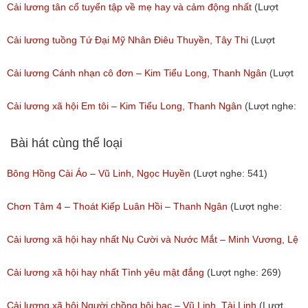
(Lượt nghe: 160)
(Lượt nghe: 306)
Cải lương tân cổ tuyển tập về mẹ hay và cảm động nhất
(Lượt
nghe: 106)
Cải lương tuồng Tứ Đại Mỹ Nhân Điêu Thuyền, Tây Thi
(Lượt
nghe: 163)
Cải lương Cánh nhạn cô đơn – Kim Tiểu Long, Thanh Ngân
(Lượt
nghe: 161)
Cải lương xã hội Em tôi – Kim Tiểu Long, Thanh Ngân
(Lượt nghe:
82)
Bài hát cùng thể loại
Bông Hồng Cài Áo – Vũ Linh, Ngọc Huyền
(Lượt nghe: 541)
Chơn Tâm 4 – Thoát Kiếp Luân Hồi – Thanh Ngân
(Lượt nghe:
267)
Cải lương xã hội hay nhất Nụ Cười và Nước Mắt – Minh Vương, Lệ
Thủy
Cải lương xã hội hay nhất Tình yêu mật đắng
(Lượt nghe: 269)
(Lượt nghe: 776)
Cải lương xã hội Người chồng bội bạc – Vũ Linh, Tài Linh
(Lượt