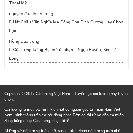
Thoại Mỹ
nguyễn đức thính
trong
Hát Chầu Văn Nghĩa Mẹ Công Cha Đinh Cương Hay Chọn
Lọc
Hồng Đào
trong
Cải lương tuồng Bụi mờ ải nhạn – Ngọc Huyền, Kim Tử
Long
Copyright © 2017
Cải lương Việt Nam – Tuyển tập cải lương hay tuyển
chọn
.
Cải lương là một loại hình kịch hát có nguồn gốc từ miền Nam Việt
Nam, hình thành trên cơ sở dòng nhạc Đờn ca tài tử và dân ca miền
đồng bằng sông Cửu Long, nhạc tế lễ.
Những vở cải lương tuồng cổ, video, trích đoạn cải lương mới nhất