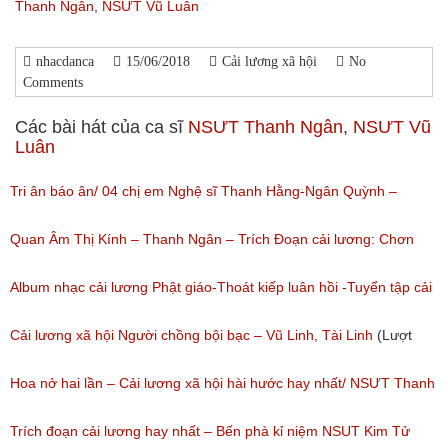
Thanh Ngân
,
NSƯT Vũ Luân
nhacdanca
15/06/2018
Cải lương xã hội
No
Comments
Các bài hát của ca sĩ
NSƯT Thanh Ngân
,
NSƯT Vũ
Luân
Tri ân báo ân/ 04 chị em Nghệ sĩ Thanh Hằng-Ngân Quỳnh –
Thanh Ngọc – NSƯT Thanh Ngân
Quan Âm Thị Kính – Thanh Ngân – Trích Đoạn cải lương: Chơn
(Lượt nghe: 527)
Tâm 6
Album nhạc cải lương Phật giáo-Thoát kiếp luân hồi -Tuyển tập cải
(Lượt nghe: 622)
lương NSUT Thanh Ngân hay nhất
Cải lương xã hội Người chồng bội bạc – Vũ Linh, Tài Linh
(Lượt
(Lượt nghe: 606)
nghe: 473)
Hoa nở hai lần – Cải lương xã hội hài hước hay nhất/ NSƯT Thanh
Ngân, NSƯT Vũ Linh
Trích đoạn cải lương hay nhất – Bến phà kỉ niệm NSUT Kim Tử