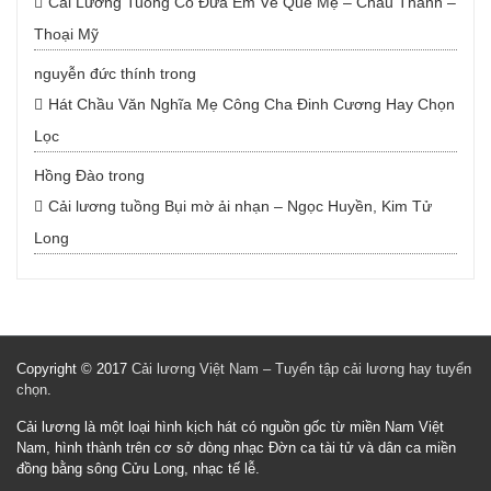
Cải Lương Tuồng Cổ Đưa Em Về Quê Mẹ – Châu Thanh –
Thoại Mỹ
nguyễn đức thính
trong
Hát Chầu Văn Nghĩa Mẹ Công Cha Đinh Cương Hay Chọn
Lọc
Hồng Đào
trong
Cải lương tuồng Bụi mờ ải nhạn – Ngọc Huyền, Kim Tử
Long
Copyright © 2017
Cải lương Việt Nam – Tuyển tập cải lương hay tuyển
chọn
.
Cải lương là một loại hình kịch hát có nguồn gốc từ miền Nam Việt
Nam, hình thành trên cơ sở dòng nhạc Đờn ca tài tử và dân ca miền
đồng bằng sông Cửu Long, nhạc tế lễ.