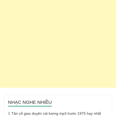
NHẠC NGHE NHIỀU
Tân cổ giao duyên cải lương mp3 trước 1975 hay nhất