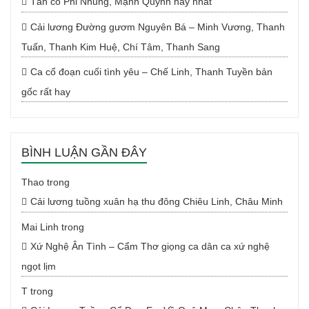
Tân cổ Phi Nhung, Mạnh Quỳnh hay nhất
Cải lương Đường gươm Nguyên Bá – Minh Vương, Thanh
Tuấn, Thanh Kim Huệ, Chí Tâm, Thanh Sang
Ca cổ đoạn cuối tình yêu – Chế Linh, Thanh Tuyền bản
gốc rất hay
BÌNH LUẬN GẦN ĐÂY
Thao
trong
Cải lương tuồng xuân hạ thu đông Chiêu Linh, Châu Minh
Mai Linh
trong
Xứ Nghệ Ân Tình – Cẩm Thơ giọng ca dân ca xứ nghệ
ngọt lịm
T
trong