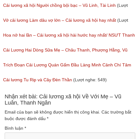
(Lượt nghe: 776)
Cải lương xã hội Người chồng bội bạc – Vũ Linh, Tài Linh
(Lượt
nghe: 473)
Vở cải lương Làm dâu vợ lớn – Cải lương xã hội hay nhất
(Lượt
nghe: 383)
Hoa nở hai lần – Cải lương xã hội hài hước hay nhất/ NSƯT Thanh
Ngân, NSƯT Vũ Linh
Cải Lương Hai Dòng Sữa Mẹ – Châu Thanh, Phượng Hằng, Vũ
(Lượt nghe: 191)
Minh Vương, Linh Vương, Phương Hồng Thủy
Trích Đoạn Cải Lương Quán Gấm Đầu Làng Minh Cảnh Chí Tâm
(Lượt nghe: 609)
(Lượt nghe: 285)
Cải lương Tu Rip và Cây Đèn Thần
(Lượt nghe: 549)
Nhận xét bài: Cải lương xã hội Về Với Mẹ – Vũ
Luân, Thanh Ngân
Email của bạn sẽ không được hiển thị công khai.
Các trường bắt
buộc được đánh dấu
*
Bình luận
*