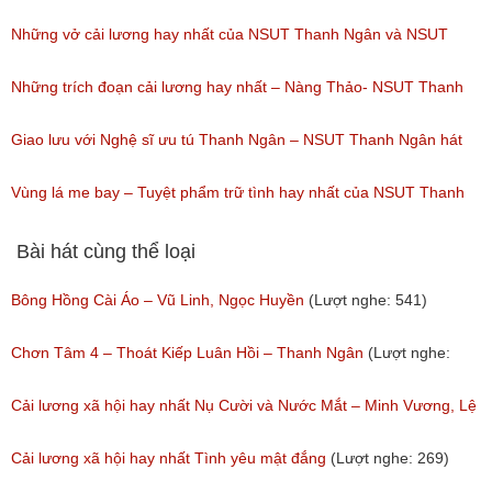
(Lượt nghe: 191)
Long, NSUT Thanh Ngân/ Chương trình Hội Ngộ Danh Hài tập 08(
Những vở cải lương hay nhất của NSUT Thanh Ngân và NSUT
ngày 18/02/2017)
Trọng Phúc
Những trích đoạn cải lương hay nhất – Nàng Thảo- NSUT Thanh
(Lượt nghe: 94)
(Lượt nghe: 217)
Ngân
Giao lưu với Nghệ sĩ ưu tú Thanh Ngân – NSUT Thanh Ngân hát
(Lượt nghe: 149)
Bolero
Vùng lá me bay – Tuyệt phẩm trữ tình hay nhất của NSUT Thanh
(Lượt nghe: 80)
Ngân,Thanh Hằng,Ngân Quỳnh
Bài hát cùng thể loại
(Lượt nghe: 111)
Bông Hồng Cài Áo – Vũ Linh, Ngọc Huyền
(Lượt nghe: 541)
Chơn Tâm 4 – Thoát Kiếp Luân Hồi – Thanh Ngân
(Lượt nghe:
267)
Cải lương xã hội hay nhất Nụ Cười và Nước Mắt – Minh Vương, Lệ
Thủy
Cải lương xã hội hay nhất Tình yêu mật đắng
(Lượt nghe: 269)